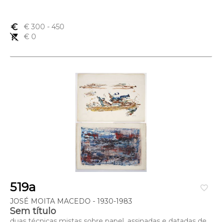
euro_symbol
€ 300
- 450
remove_shopping_cart
€ 0
519a
favorite_border
JOSÉ MOITA MACEDO - 1930-1983
Sem título
duas técnicas mistas sobre papel, assinadas e datadas de