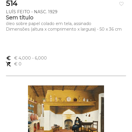
514
favorite_border
LUÍS FEITO - NASC. 1929
Sem título
óleo sobre papel colado em tela, assinado
Dimensões (altura x comprimento x largura) - 50 x 36 cm
euro_symbol
€ 4,000
- 6,000
remove_shopping_cart
€ 0