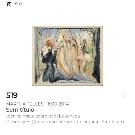
remove_shopping_cart
€ 0
519
favorite_border
MARTHA TELLES - 1930-2014
Sem título
técnica mista sobre papel, assinada
Dimensões (altura x comprimento x largura) - 44 x 51 cm