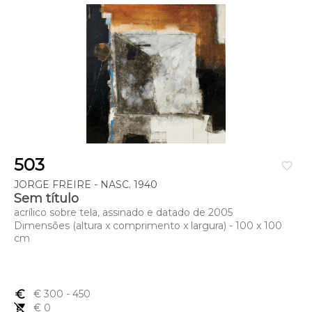
503
favorite_border
JORGE FREIRE - NASC. 1940
Sem título
acrílico sobre tela, assinado e datado de 2005
Dimensões (altura x comprimento x largura) - 100 x 100
cm
euro_symbol
€ 300
- 450
remove_shopping_cart
€ 0