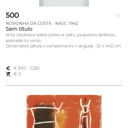
500
favorite_border
NORONHA DA COSTA - NASC. 1942
Sem título
tinta celulósica sobre platex e vidro, pequenos defeitos,
assinada no verso
Dimensões (altura x comprimento x largura) - 52 x 44,5 cm
euro_symbol
€ 900
- 1,350
remove_shopping_cart
€ 0