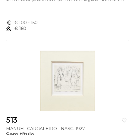
euro_symbol
€ 100
- 150
gavel
€ 160
513
favorite_border
MANUEL CARGALEIRO - NASC. 1927
Sem título