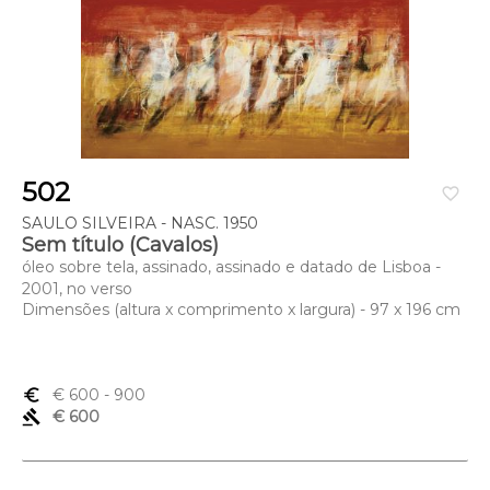
502
favorite_border
SAULO SILVEIRA - NASC. 1950
Sem título (Cavalos)
óleo sobre tela, assinado, assinado e datado de Lisboa -
2001, no verso
Dimensões (altura x comprimento x largura) - 97 x 196 cm
euro_symbol
€ 600
- 900
gavel
€ 600