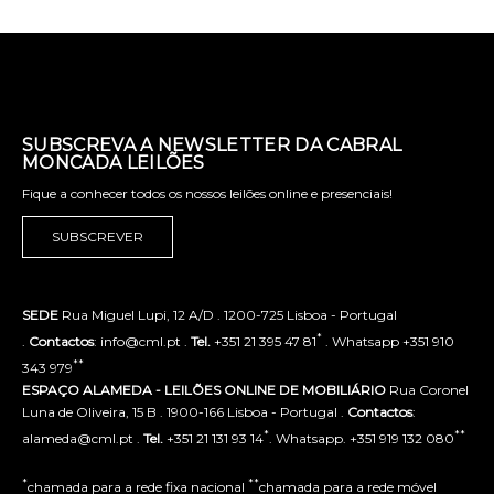
SUBSCREVA A NEWSLETTER DA CABRAL
MONCADA LEILÕES
Fique a conhecer todos os nossos leilões online e presenciais!
SUBSCREVER
SEDE
Rua Miguel Lupi, 12 A/D . 1200-725 Lisboa - Portugal
*
.
Contactos
: info@cml.pt .
Tel.
+351 21 395 47 81
. Whatsapp +351 910
**
343 979
ESPAÇO ALAMEDA - LEILÕES ONLINE DE MOBILIÁRIO
Rua Coronel
Luna de Oliveira, 15 B . 1900-166 Lisboa - Portugal .
Contactos
:
*
**
alameda@cml.pt .
Tel.
+351 21 131 93 14
. Whatsapp. +351 919 132 080
*
**
chamada para a rede fixa nacional
chamada para a rede móvel