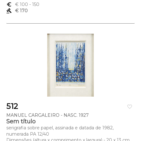
euro_symbol
€ 100
- 150
gavel
€ 170
512
favorite_border
MANUEL CARGALEIRO - NASC. 1927
Sem título
serigrafia sobre papel, assinada e datada de 1982,
numerada PA 12/40
Dimensões (altura x comprimento x largura) - 20 x 13 cm