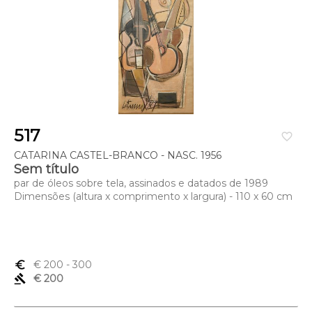
517
favorite_border
CATARINA CASTEL-BRANCO - NASC. 1956
Sem título
par de óleos sobre tela, assinados e datados de 1989
Dimensões (altura x comprimento x largura) - 110 x 60 cm
euro_symbol
€ 200
- 300
gavel
€ 200