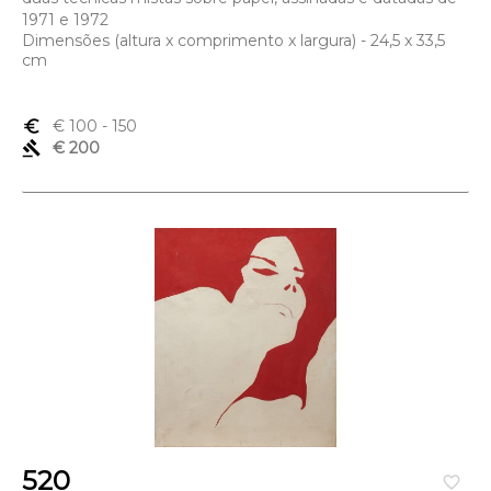
1971 e 1972
Dimensões (altura x comprimento x largura) - 24,5 x 33,5
cm
euro_symbol
€ 100
- 150
gavel
€ 200
520
favorite_border