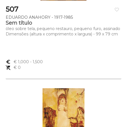
507
favorite_border
EDUARDO ANAHORY - 1917-1985
Sem título
óleo sobre tela, pequeno restauro, pequeno furo, assinado
Dimensões (altura x comprimento x largura) - 99 x 79 cm
euro_symbol
€ 1,000
- 1,500
remove_shopping_cart
€ 0