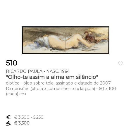
510
favorite_border
RICARDO PAULA - NASC. 1964
"Olho-te assim a alma em silêncio"
díptico - óleo sobre tela, assinado e datado de 2007
Dimensões (altura x comprimento x largura) - 60 x 100
(cada) cm
euro_symbol
€ 3,500
- 5,250
gavel
€ 3,500