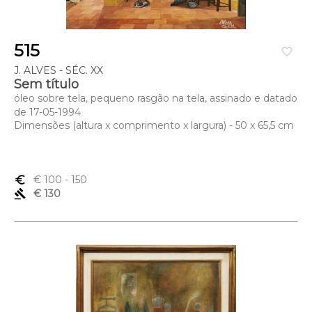
515
favorite_border
J. ALVES - SÉC. XX
Sem título
óleo sobre tela, pequeno rasgão na tela, assinado e datado
de 17-05-1994
Dimensões (altura x comprimento x largura) - 50 x 65,5 cm
euro_symbol
€ 100
- 150
gavel
€ 130