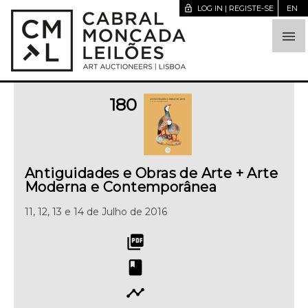
lock_open
LOG IN | REGISTE-SE
EN

180
Antiguidades e Obras de Arte + Arte
Moderna e Contemporânea
11, 12, 13 e 14 de Julho de 2016
picture_as_pdf
book
timeline