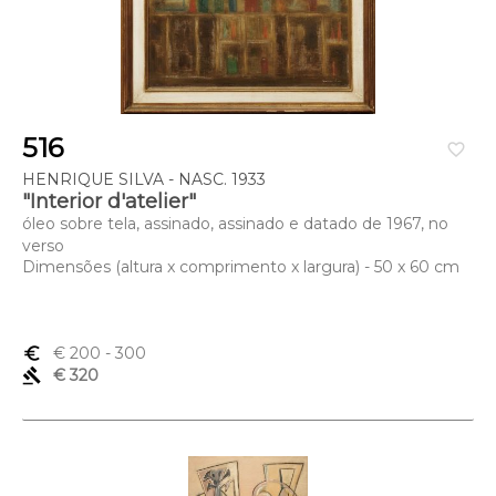
516
favorite_border
HENRIQUE SILVA - NASC. 1933
"Interior d'atelier"
óleo sobre tela, assinado, assinado e datado de 1967, no
verso
Dimensões (altura x comprimento x largura) - 50 x 60 cm
euro_symbol
€ 200
- 300
gavel
€ 320