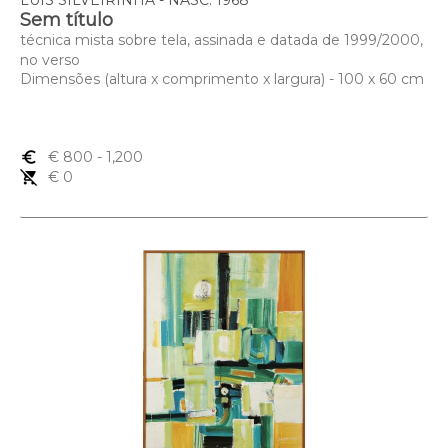
LUÍS SILVEIRINHA - NASC. 1968
Sem título
técnica mista sobre tela, assinada e datada de 1999/2000,
no verso
Dimensões (altura x comprimento x largura) - 100 x 60 cm
euro_symbol
€ 800
- 1,200
remove_shopping_cart
€ 0