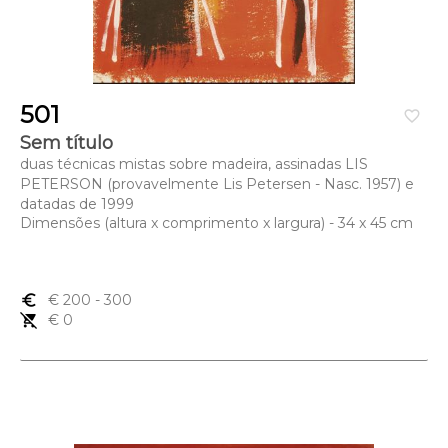
501
favorite_border
Sem título
duas técnicas mistas sobre madeira, assinadas LIS
PETERSON (provavelmente Lis Petersen - Nasc. 1957) e
datadas de 1999
Dimensões (altura x comprimento x largura) - 34 x 45 cm
euro_symbol
€ 200
- 300
remove_shopping_cart
€ 0