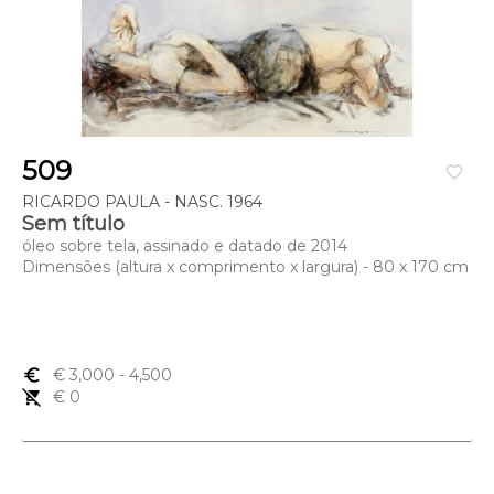
509
favorite_border
RICARDO PAULA - NASC. 1964
Sem título
óleo sobre tela, assinado e datado de 2014
Dimensões (altura x comprimento x largura) - 80 x 170 cm
euro_symbol
€ 3,000
- 4,500
remove_shopping_cart
€ 0