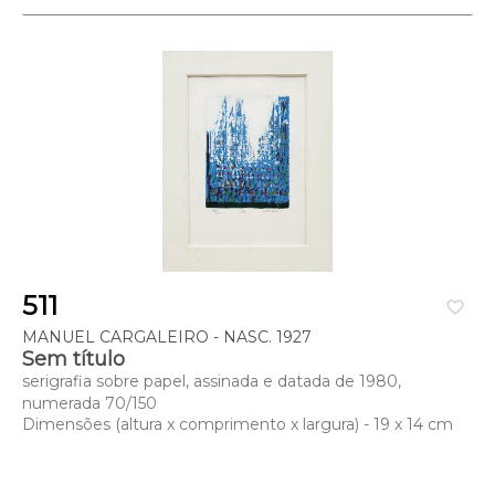
511
favorite_border
MANUEL CARGALEIRO - NASC. 1927
Sem título
serigrafia sobre papel, assinada e datada de 1980,
numerada 70/150
Dimensões (altura x comprimento x largura) - 19 x 14 cm