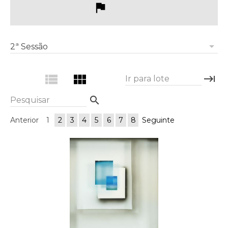
flag
arrow_drop_down
2ª Sessão
view_list
view_module
keyboard_tab
Ir para lote
search
Pesquisar
Anterior
1
2
3
4
5
6
7
8
Seguinte