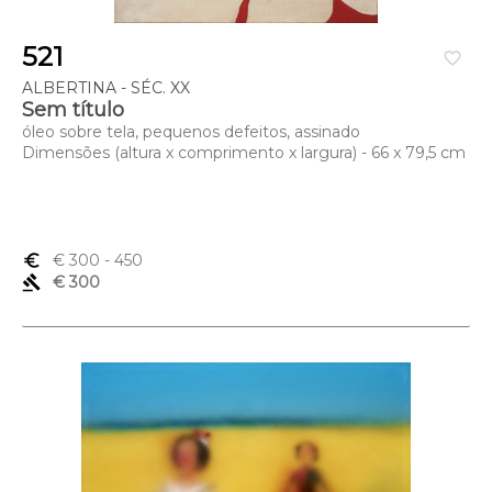
521
favorite_border
ALBERTINA - SÉC. XX
Sem título
óleo sobre tela, pequenos defeitos, assinado
Dimensões (altura x comprimento x largura) - 66 x 79,5 cm
euro_symbol
€ 300
- 450
gavel
€ 300