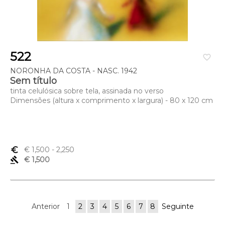
522
favorite_border
NORONHA DA COSTA - NASC. 1942
Sem título
tinta celulósica sobre tela, assinada no verso
Dimensões (altura x comprimento x largura) - 80 x 120 cm
euro_symbol
€ 1,500
- 2,250
gavel
€ 1,500
Anterior
1
2
3
4
5
6
7
8
Seguinte