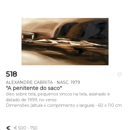
518
favorite_border
ALEXANDRE CABRITA - NASC. 1979
"A penitente do saco"
óleo sobre tela, pequenos vincos na tela, assinado e
datado de 1999, no verso
Dimensões (altura x comprimento x largura) - 60 x 110 cm
euro_symbol
€ 500
- 750