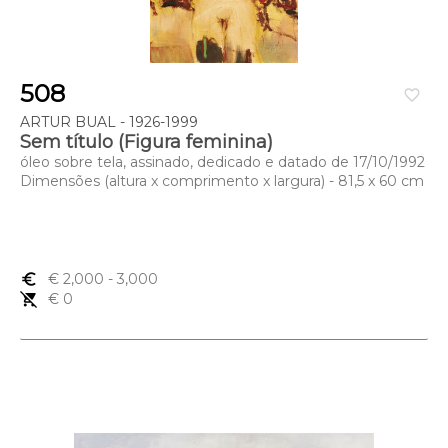
508
favorite_border
ARTUR BUAL - 1926-1999
Sem título (Figura feminina)
óleo sobre tela, assinado, dedicado e datado de 17/10/1992
Dimensões (altura x comprimento x largura) - 81,5 x 60 cm
euro_symbol
€ 2,000
- 3,000
remove_shopping_cart
€ 0