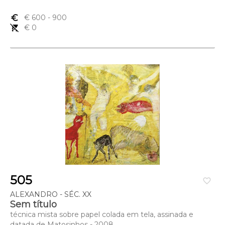
euro_symbol
€ 600
- 900
remove_shopping_cart
€ 0
505
favorite_border
ALEXANDRO - SÉC. XX
Sem título
técnica mista sobre papel colada em tela, assinada e
datada de Matosinhos - 2008