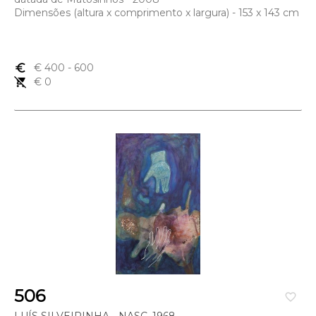
Dimensões (altura x comprimento x largura) - 153 x 143 cm
euro_symbol
€ 400
- 600
remove_shopping_cart
€ 0
506
favorite_border