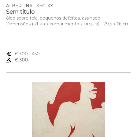
ALBERTINA - SÉC. XX
Sem título
óleo sobre tela, pequenos defeitos, assinado
Dimensões (altura x comprimento x largura) - 79,5 x 66 cm
euro_symbol
€ 300
- 450
gavel
€ 300