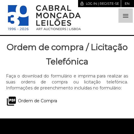
lock_open
LOG IN | REGISTE-SE
EN

Ordem de compra / Licitação
Telefónica
Faça o download do formulário e imprima para realizar as
suas ordens de compra ou licitação telefónica.
Informações de preenchimento incluídas no formulário:
picture_as_pdf
Ordem de Compra