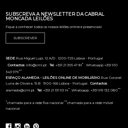
SUBSCREVA A NEWSLETTER DA CABRAL
MONCADA LEILÕES
Fique a conhecer todos os nossos leilões online e presenciais!
SUBSCREVER
SEDE
Rua Miguel Lupi, 12 A/D . 1200-725 Lisboa - Portugal
*
.
Contactos
: info@cml.pt .
Tel.
+351 21 395 47 81
. Whatsapp +351 910
**
343 979
ESPAÇO ALAMEDA - LEILÕES ONLINE DE MOBILIÁRIO
Rua Coronel
Luna de Oliveira, 15 B . 1900-166 Lisboa - Portugal .
Contactos
:
*
**
alameda@cml.pt .
Tel.
+351 21 131 93 14
. Whatsapp. +351 919 132 080
*
**
chamada para a rede fixa nacional
chamada para a rede móvel
nacional