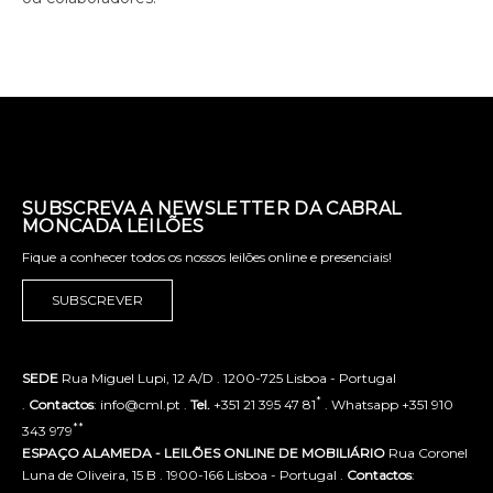
SUBSCREVA A NEWSLETTER DA CABRAL
MONCADA LEILÕES
Fique a conhecer todos os nossos leilões online e presenciais!
SUBSCREVER
SEDE
Rua Miguel Lupi, 12 A/D . 1200-725 Lisboa - Portugal
*
.
Contactos
: info@cml.pt .
Tel.
+351 21 395 47 81
. Whatsapp +351 910
**
343 979
ESPAÇO ALAMEDA - LEILÕES ONLINE DE MOBILIÁRIO
Rua Coronel
Luna de Oliveira, 15 B . 1900-166 Lisboa - Portugal .
Contactos
: