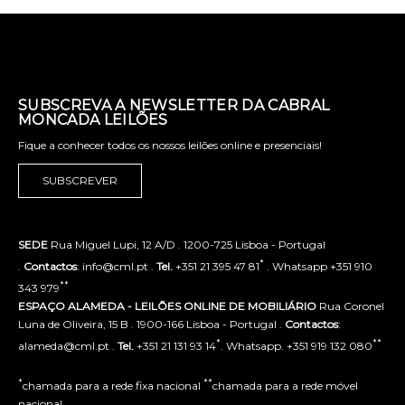
SUBSCREVA A NEWSLETTER DA CABRAL
MONCADA LEILÕES
Fique a conhecer todos os nossos leilões online e presenciais!
SUBSCREVER
SEDE
Rua Miguel Lupi, 12 A/D . 1200-725 Lisboa - Portugal
*
.
Contactos
: info@cml.pt .
Tel.
+351 21 395 47 81
. Whatsapp +351 910
**
343 979
ESPAÇO ALAMEDA - LEILÕES ONLINE DE MOBILIÁRIO
Rua Coronel
Luna de Oliveira, 15 B . 1900-166 Lisboa - Portugal .
Contactos
:
*
**
alameda@cml.pt .
Tel.
+351 21 131 93 14
. Whatsapp. +351 919 132 080
*
**
chamada para a rede fixa nacional
chamada para a rede móvel
nacional