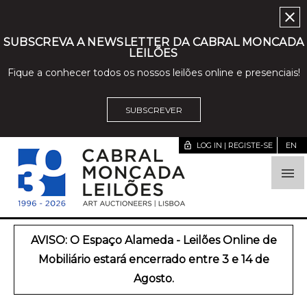
close
SUBSCREVA A NEWSLETTER DA CABRAL MONCADA
LEILÕES
Fique a conhecer todos os nossos leilões online e presenciais!
SUBSCREVER
lock_open
LOG IN | REGISTE-SE
EN

AVISO: O Espaço Alameda - Leilões Online de
Mobiliário estará encerrado entre 3 e 14 de
Agosto.