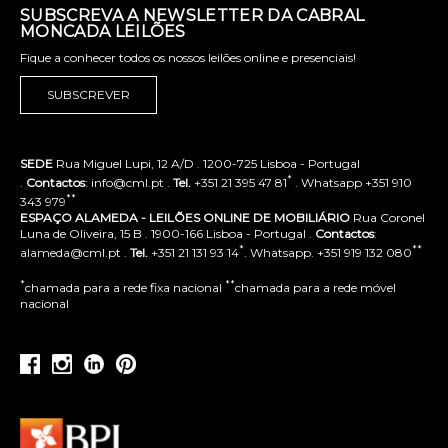
SUBSCREVA A NEWSLETTER DA CABRAL
MONCADA LEILÕES
Fique a conhecer todos os nossos leilões online e presenciais!
SUBSCREVER
SEDE
Rua Miguel Lupi, 12 A/D . 1200-725 Lisboa - Portugal
*
.
Contactos
: info@cml.pt .
Tel.
+351 21 395 47 81
. Whatsapp +351 910
**
343 979
ESPAÇO ALAMEDA - LEILÕES ONLINE DE MOBILIÁRIO
Rua Coronel
Luna de Oliveira, 15 B . 1900-166 Lisboa - Portugal .
Contactos
:
*
**
alameda@cml.pt .
Tel.
+351 21 131 93 14
. Whatsapp. +351 919 132 080
*
**
chamada para a rede fixa nacional
chamada para a rede móvel
nacional