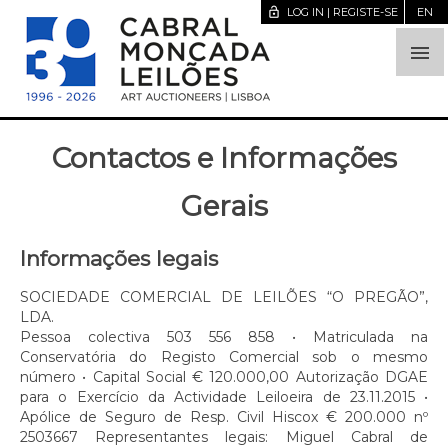
lock_open
LOG IN | REGISTE-SE
EN

Contactos e Informações
Gerais
Informações legais
SOCIEDADE COMERCIAL DE LEILÕES “O PREGÃO”,
LDA.
Pessoa colectiva 503 556 858 • Matriculada na
Conservatória do Registo Comercial sob o mesmo
número • Capital Social € 120.000,00 Autorização DGAE
para o Exercício da Actividade Leiloeira de 23.11.2015 •
Apólice de Seguro de Resp. Civil Hiscox € 200.000 nº
2503667 Representantes legais: Miguel Cabral de