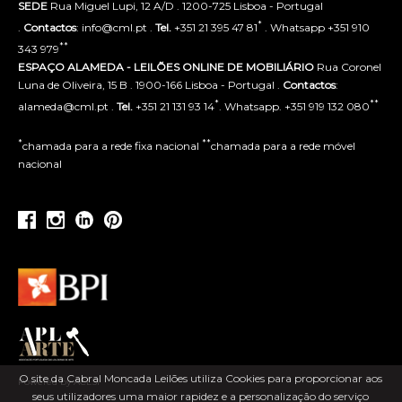
SEDE
Rua Miguel Lupi, 12 A/D . 1200-725 Lisboa - Portugal
*
.
Contactos
: info@cml.pt .
Tel.
+351 21 395 47 81
. Whatsapp +351 910
**
343 979
ESPAÇO ALAMEDA - LEILÕES ONLINE DE MOBILIÁRIO
Rua Coronel
Luna de Oliveira, 15 B . 1900-166 Lisboa - Portugal .
Contactos
:
*
**
alameda@cml.pt .
Tel.
+351 21 131 93 14
. Whatsapp. +351 919 132 080
*
**
chamada para a rede fixa nacional
chamada para a rede móvel
nacional
O site da Cabral Moncada Leilões utiliza Cookies para proporcionar aos
Powered by ACLSI
seus utilizadores uma maior rapidez e a personalização do serviço