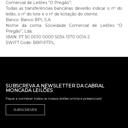
Comercial de Leilões “O Pregão”;
Todas as transferências bancárias deverão indicar o nº do
leilão, o nº do lote e o nº de licitação do cliente.
Banco: Banco BPI, S.A.
Nome da conta: Sociedade Comercial de Leilões “O
Pregão”, Lda.
IBAN: PT 50 0010 0000 5034 1370 0014 2
SWIFT Code: BBPIPTPL
SUBSCREVA A NEWSLETTER DA CABRAL
MONCADA LEILÕES
Fique a conhecer todos os nossos leilões online e presenciais!
SUBSCREVER