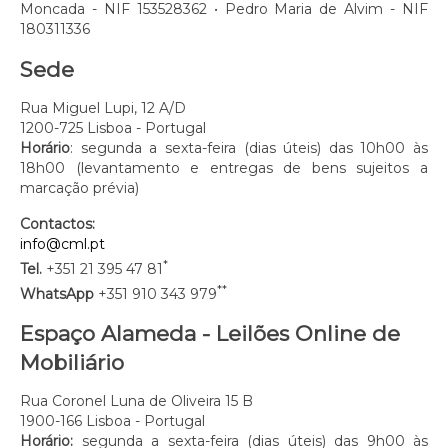
Moncada - NIF 153528362 • Pedro Maria de Alvim - NIF
180311336
Sede
Rua Miguel Lupi, 12 A/D
1200-725 Lisboa - Portugal
Horário
: segunda a sexta-feira (dias úteis) das 10h00 às
18h00 (levantamento e entregas de bens sujeitos a
marcação prévia)
Contactos:
info@cml.pt
*
Tel.
+351 21 395 47 81
**
WhatsApp
+351 910 343 979
Espaço Alameda - Leilões Online de
Mobiliário
Rua Coronel Luna de Oliveira 15 B
1900-166 Lisboa - Portugal
Horário:
segunda a sexta-feira (dias úteis) das 9h00 às