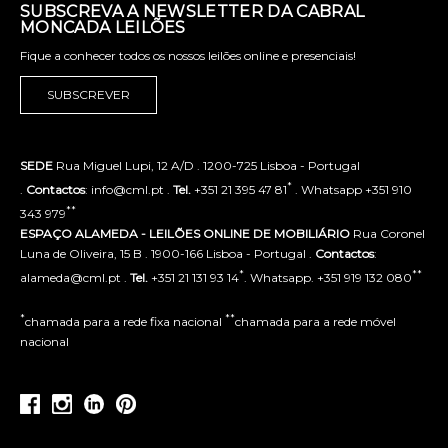
SUBSCREVA A NEWSLETTER DA CABRAL
MONCADA LEILÕES
Fique a conhecer todos os nossos leilões online e presenciais!
SUBSCREVER
SEDE
Rua Miguel Lupi, 12 A/D . 1200-725 Lisboa - Portugal
*
.
Contactos
: info@cml.pt .
Tel.
+351 21 395 47 81
. Whatsapp +351 910
**
343 979
ESPAÇO ALAMEDA - LEILÕES ONLINE DE MOBILIÁRIO
Rua Coronel
Luna de Oliveira, 15 B . 1900-166 Lisboa - Portugal .
Contactos
:
*
**
alameda@cml.pt .
Tel.
+351 21 131 93 14
. Whatsapp. +351 919 132 080
*
**
chamada para a rede fixa nacional
chamada para a rede móvel
nacional