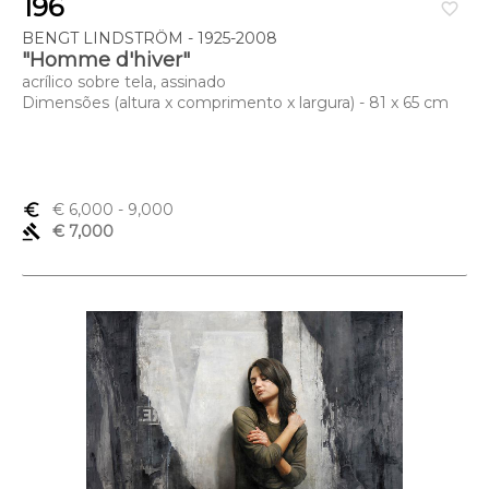
196
favorite_border
BENGT LINDSTRÖM - 1925-2008
"Homme d'hiver"
acrílico sobre tela, assinado
Dimensões (altura x comprimento x largura) - 81 x 65 cm
euro_symbol
€ 6,000
- 9,000
gavel
€ 7,000