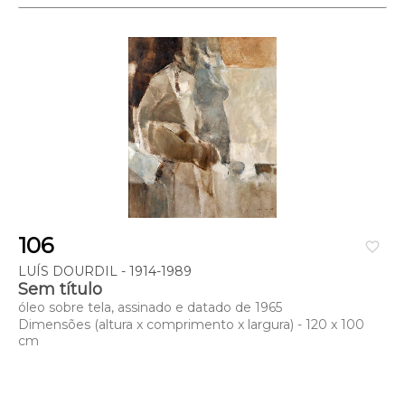
106
favorite_border
LUÍS DOURDIL - 1914-1989
Sem título
óleo sobre tela, assinado e datado de 1965
Dimensões (altura x comprimento x largura) - 120 x 100
cm