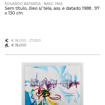
EDUARDO BATARDA - NASC. 1943
Sem título, óleo s/ tela, ass. e datado 1988 . 97
x 130 cm
euro_symbol
€ 18,000
- 27,000
gavel
€ 18,000