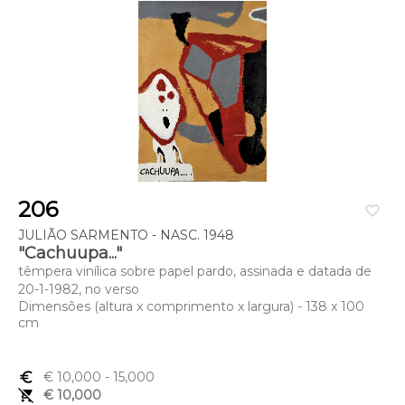
206
favorite_border
JULIÃO SARMENTO - NASC. 1948
"Cachuupa..."
têmpera vinílica sobre papel pardo, assinada e datada de
20-1-1982, no verso
Dimensões (altura x comprimento x largura) - 138 x 100
cm
euro_symbol
€ 10,000
- 15,000
remove_shopping_cart
€ 10,000