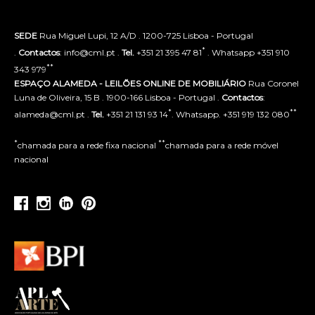
SEDE
Rua Miguel Lupi, 12 A/D . 1200-725 Lisboa - Portugal
*
.
Contactos
: info@cml.pt .
Tel.
+351 21 395 47 81
. Whatsapp +351 910
**
343 979
ESPAÇO ALAMEDA - LEILÕES ONLINE DE MOBILIÁRIO
Rua Coronel
Luna de Oliveira, 15 B . 1900-166 Lisboa - Portugal .
Contactos
:
*
**
alameda@cml.pt .
Tel.
+351 21 131 93 14
. Whatsapp. +351 919 132 080
*
**
chamada para a rede fixa nacional
chamada para a rede móvel
nacional