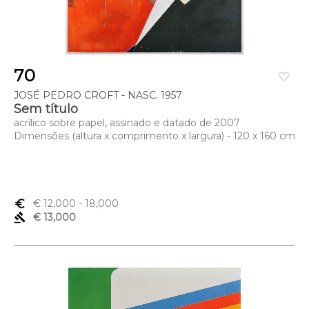
70
favorite_border
JOSÉ PEDRO CROFT - NASC. 1957
Sem título
acrílico sobre papel, assinado e datado de 2007
Dimensões (altura x comprimento x largura) - 120 x 160 cm
euro_symbol
€ 12,000
- 18,000
gavel
€ 13,000