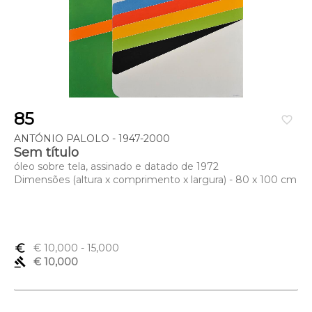
85
favorite_border
ANTÓNIO PALOLO - 1947-2000
Sem título
óleo sobre tela, assinado e datado de 1972
Dimensões (altura x comprimento x largura) - 80 x 100 cm
euro_symbol
€ 10,000
- 15,000
gavel
€ 10,000