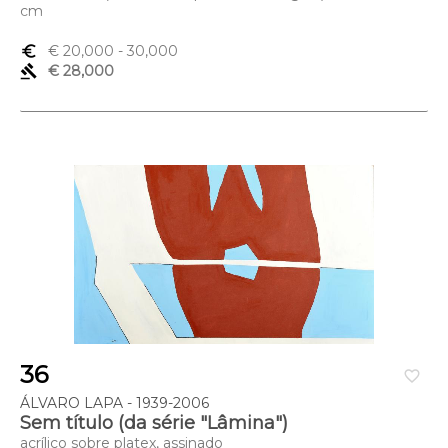
cm
euro_symbol
€ 20,000
- 30,000
gavel
€ 28,000
36
favorite_border
ÁLVARO LAPA - 1939-2006
Sem título (da série "Lâmina")
acrílico sobre platex, assinado