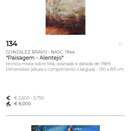
134
favorite_border
GONZALEZ BRAVO - NASC. 1944
"Paisagem - Alentejo"
técnica mista sobre tela, assinada e datada de 1989
Dimensões (altura x comprimento x largura) - 130 x 89 cm
euro_symbol
€ 2,500
- 3,750
gavel
€ 8,000