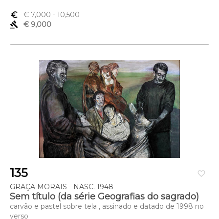
euro_symbol
€ 7,000
- 10,500
gavel
€ 9,000
135
favorite_border
GRAÇA MORAIS - NASC. 1948
Sem título (da série Geografias do sagrado)
carvão e pastel sobre tela , assinado e datado de 1998 no
verso