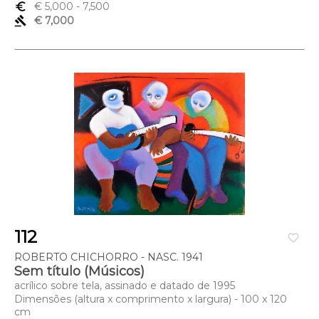
euro_symbol
€ 5,000
- 7,500
gavel
€ 7,000
112
favorite_border
ROBERTO CHICHORRO - NASC. 1941
Sem título (Músicos)
acrílico sobre tela, assinado e datado de 1995
Dimensões (altura x comprimento x largura) - 100 x 120
cm