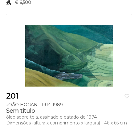
gavel
€ 6,500
201
favorite_border
JOÃO HOGAN - 1914-1989
Sem título
óleo sobre tela, assinado e datado de 1974
Dimensões (altura x comprimento x largura) - 46 x 65 cm