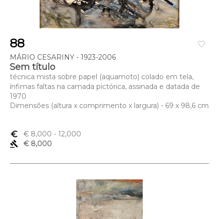
88
favorite_border
MÁRIO CESARINY - 1923-2006
Sem título
técnica mista sobre papel (aquamoto) colado em tela,
ínfimas faltas na camada pictórica, assinada e datada de
1970
Dimensões (altura x comprimento x largura) - 69 x 98,6 cm
euro_symbol
€ 8,000
- 12,000
gavel
€ 8,000