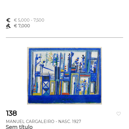
euro_symbol
€ 5,000
- 7,500
gavel
€ 7,000
138
favorite_border
MANUEL CARGALEIRO - NASC. 1927
Sem título