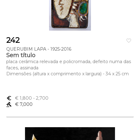
242
favorite_border
QUERUBIM LAPA - 1925-2016
Sem título
placa cerâmica relevada e policromada, defeito numa das
faces, assinada
Dimensões (altura x comprimento x largura) - 34 x 25 cm
euro_symbol
€ 1,800
- 2,700
gavel
€ 7,000