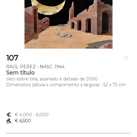
107
favorite_border
RAÚL PEREZ - NASC. 1944
Sem título
óleo sobre tela, assinado e datado de 2000
Dimensões (altura x comprimento x largura) - 52 x 75 cm
euro_symbol
€ 4,000
- 6,000
gavel
€ 6,500