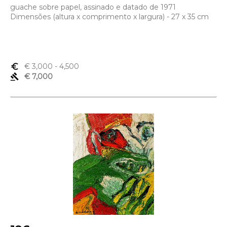
guache sobre papel, assinado e datado de 1971
Dimensões (altura x comprimento x largura) - 27 x 35 cm
euro_symbol
€ 3,000
- 4,500
gavel
€ 7,000