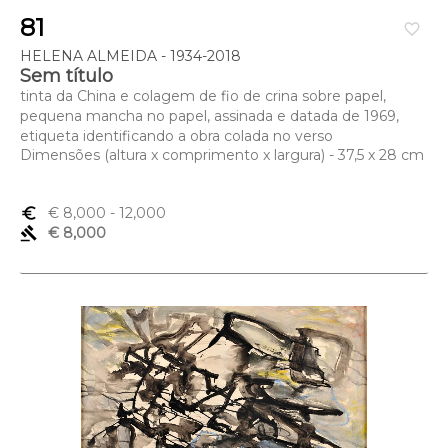
81
favorite_border
HELENA ALMEIDA - 1934-2018
Sem título
tinta da China e colagem de fio de crina sobre papel,
pequena mancha no papel, assinada e datada de 1969,
etiqueta identificando a obra colada no verso
Dimensões (altura x comprimento x largura) - 37,5 x 28 cm
euro_symbol
€ 8,000
- 12,000
gavel
€ 8,000