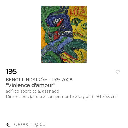
195
favorite_border
BENGT LINDSTRÖM - 1925-2008
"Violence d'amour"
acrílico sobre tela, assinado
Dimensões (altura x comprimento x largura) - 81 x 65 cm
euro_symbol
€ 6,000
- 9,000