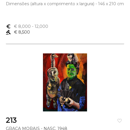
Dimensões (altura x comprimento x largura) - 146 x 210 cm
euro_symbol
€ 8,000
- 12,000
gavel
€ 8,500
213
favorite_border
GRAÇA MORAIS - NASC. 1948