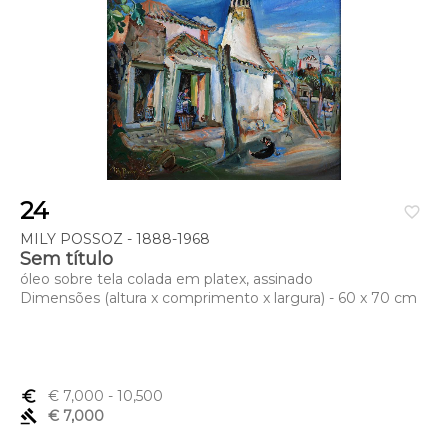
24
favorite_border
MILY POSSOZ - 1888-1968
Sem título
óleo sobre tela colada em platex, assinado
Dimensões (altura x comprimento x largura) - 60 x 70 cm
euro_symbol
€ 7,000
- 10,500
gavel
€ 7,000