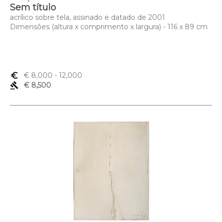
Sem título
acrílico sobre tela, assinado e datado de 2001
Dimensões (altura x comprimento x largura) - 116 x 89 cm
euro_symbol
€ 8,000
- 12,000
gavel
€ 8,500