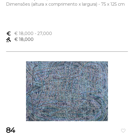
Dimensões (altura x comprimento x largura) - 75 x 125 cm
euro_symbol
€ 18,000
- 27,000
gavel
€ 18,000
84
favorite_border