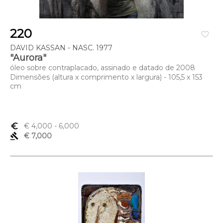
220
favorite_border
DAVID KASSAN - NASC. 1977
"Aurora"
óleo sobre contraplacado, assinado e datado de 2008
Dimensões (altura x comprimento x largura) - 105,5 x 153
cm
euro_symbol
€ 4,000
- 6,000
gavel
€ 7,000