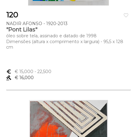
120
favorite_border
NADIR AFONSO - 1920-2013
"Pont Lilas"
óleo sobre tela, assinado e datado de 1998
Dimensões (altura x comprimento x largura) - 95,5 x 128
cm
euro_symbol
€ 15,000
- 22,500
gavel
€ 16,000