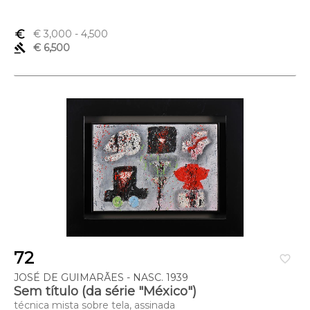
euro_symbol
€ 3,000
- 4,500
gavel
€ 6,500
72
favorite_border
JOSÉ DE GUIMARÃES - NASC. 1939
Sem título (da série "México")
técnica mista sobre tela, assinada