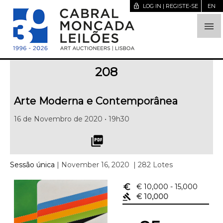
lock_open
LOG IN | REGISTE-SE
EN

208
Arte Moderna e Contemporânea
16 de Novembro de 2020 • 19h30
picture_as_pdf
Sessão única
| November 16, 2020
| 282 Lotes
euro_symbol
€ 10,000
- 15,000
gavel
€ 10,000