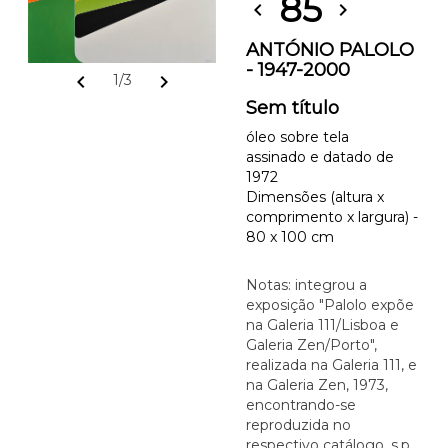
85
chevron_left
chevron_right
ANTÓNIO PALOLO
- 1947-2000
chevron_left
chevron_right
1/3
Sem título
óleo sobre tela
assinado e datado de
1972
Dimensões (altura x
comprimento x largura) -
80 x 100 cm
Notas: integrou a
exposição "Palolo expõe
na Galeria 111/Lisboa e
Galeria Zen/Porto",
realizada na Galeria 111, e
na Galeria Zen, 1973,
encontrando-se
reproduzida no
respectivo catálogo, s.p.