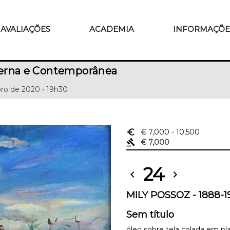
AVALIAÇÕES
ACADEMIA
INFORMAÇÕE
erna e Contemporânea
ro de 2020 • 19h30
euro_symbol
€ 7,000
- 10,500
gavel
€ 7,000
24
chevron_left
chevron_right
MILY POSSOZ - 1888-1
Sem título
óleo sobre tela colada em pl