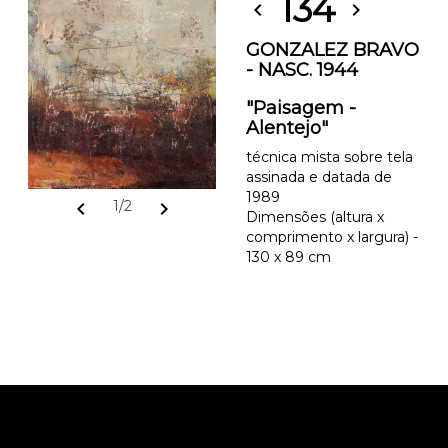
134
chevron_left
chevron_right
GONZALEZ BRAVO
- NASC. 1944
"Paisagem -
Alentejo"
técnica mista sobre tela
assinada e datada de
1989
chevron_left
chevron_right
1/2
Dimensões (altura x
comprimento x largura) -
130 x 89 cm