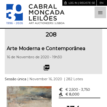
lock_open
LOG IN | REGISTE-SE
EN

208
Arte Moderna e Contemporânea
16 de Novembro de 2020 • 19h30
picture_as_pdf
Sessão única
| November 16, 2020
| 282 Lotes
euro_symbol
€ 2,500
- 3,750
gavel
€ 8,000