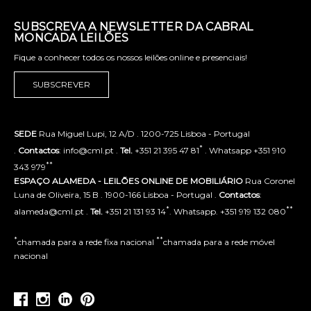
SUBSCREVA A NEWSLETTER DA CABRAL
MONCADA LEILÕES
Fique a conhecer todos os nossos leilões online e presenciais!
SUBSCREVER
SEDE
Rua Miguel Lupi, 12 A/D . 1200-725 Lisboa - Portugal
*
.
Contactos
: info@cml.pt .
Tel.
+351 21 395 47 81
. Whatsapp +351 910
**
343 979
ESPAÇO ALAMEDA - LEILÕES ONLINE DE MOBILIÁRIO
Rua Coronel
Luna de Oliveira, 15 B . 1900-166 Lisboa - Portugal .
Contactos
:
*
**
alameda@cml.pt .
Tel.
+351 21 131 93 14
. Whatsapp. +351 919 132 080
*
**
chamada para a rede fixa nacional
chamada para a rede móvel
nacional