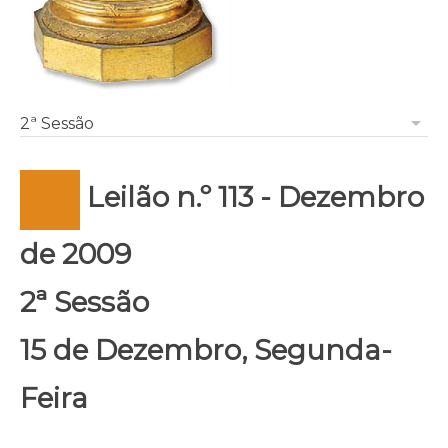
arrow_drop_down
2ª Sessão
Leilão n.º 113 - Dezembro
de 2009
2ª Sessão
15 de Dezembro, Segunda-
Feira