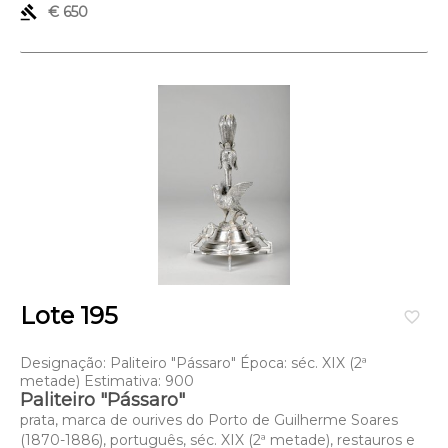
gavel
€ 650
Lote 195
favorite_border
Designação: Paliteiro "Pássaro" Época: séc. XIX (2ª
metade) Estimativa: 900
Paliteiro "Pássaro"
prata, marca de ourives do Porto de Guilherme Soares
(1870-1886), português, séc. XIX (2ª metade), restauros e