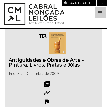
lock_open
LOG IN | REGISTE-SE
EN

113
Antiguidades e Obras de Arte -
Pintura, Livros, Pratas e Jóias
14 e 15 de Dezembro de 2009
picture_as_pdf
timeline
flag