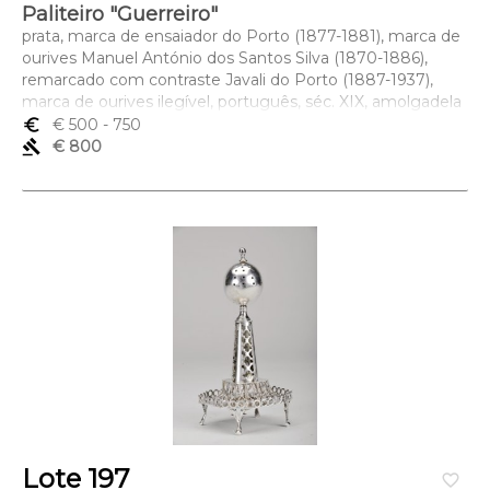
Paliteiro "Guerreiro"
prata, marca de ensaiador do Porto (1877-1881), marca de
ourives Manuel António dos Santos Silva (1870-1886),
remarcado com contraste Javali do Porto (1887-1937),
marca de ourives ilegível, português, séc. XIX, amolgadela
Dimensões (altura x comprimento x largura) - 17,5 cm;
euro_symbol
€ 500
- 750
Peso - 355 grs.
gavel
€ 800
Lote 197
favorite_border