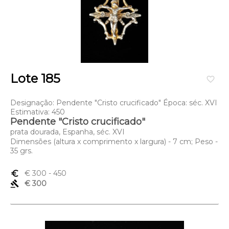
Lote 185
favorite_border
Designação: Pendente "Cristo crucificado" Época: séc. XVI
Estimativa: 450
Pendente "Cristo crucificado"
prata dourada, Espanha, séc. XVI
Dimensões (altura x comprimento x largura) - 7 cm; Peso -
35 grs.
euro_symbol
€ 300
- 450
gavel
€ 300