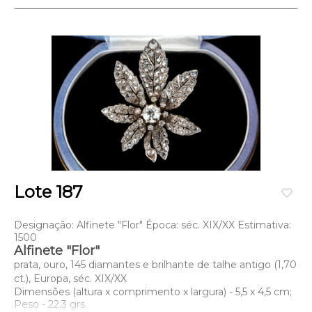
Lote 187
favorite_border
Designação: Alfinete "Flor" Época: séc. XIX/XX Estimativa:
1500
Alfinete "Flor"
prata, ouro, 145 diamantes e brilhante de talhe antigo (1,70
ct.), Europa, séc. XIX/XX
Dimensões (altura x comprimento x largura) - 5,5 x 4,5 cm;
Peso - 22,3 grs.