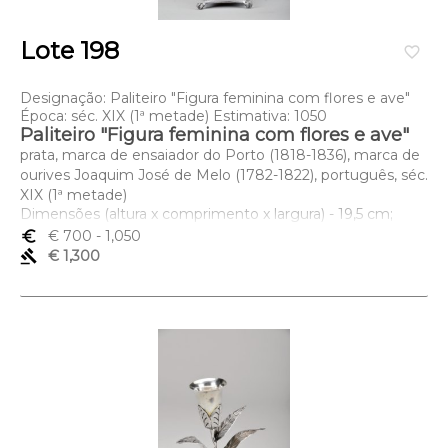
Lote 198
favorite_border
Designação: Paliteiro "Figura feminina com flores e ave"
Época: séc. XIX (1ª metade) Estimativa: 1050
Paliteiro "Figura feminina com flores e ave"
prata, marca de ensaiador do Porto (1818-1836), marca de
ourives Joaquim José de Melo (1782-1822), português, séc.
XIX (1ª metade)
Dimensões (altura x comprimento x largura) - 19,5 cm;
Peso - 145 grs.
euro_symbol
€ 700
- 1,050
gavel
€ 1,300