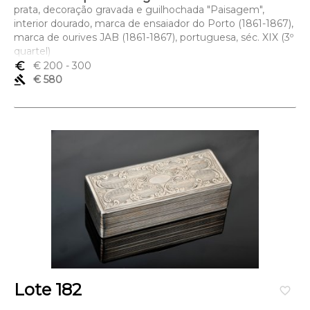
prata, decoração gravada e guilhochada "Paisagem",
interior dourado, marca de ensaiador do Porto (1861-1867),
marca de ourives JAB (1861-1867), portuguesa, séc. XIX (3º
quartel)
Dimensões (altura x comprimento x largura) - 2 x 7 x 3,5
euro_symbol
€ 200
- 300
cm; Peso - 67,5 grs.
gavel
€ 580
Lote 182
favorite_border