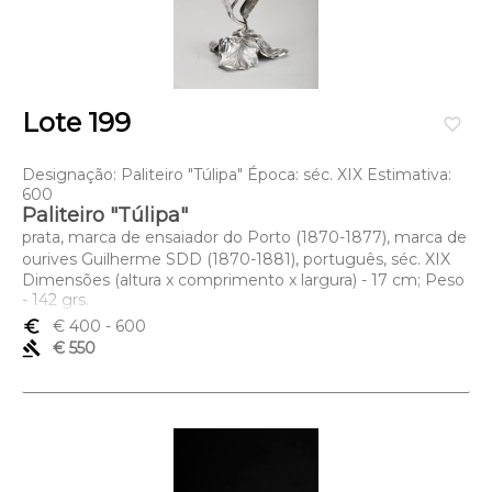
Lote 199
favorite_border
Designação: Paliteiro "Túlipa" Época: séc. XIX Estimativa:
600
Paliteiro "Túlipa"
prata, marca de ensaiador do Porto (1870-1877), marca de
ourives Guilherme SDD (1870-1881), português, séc. XIX
Dimensões (altura x comprimento x largura) - 17 cm; Peso
- 142 grs.
euro_symbol
€ 400
- 600
gavel
€ 550