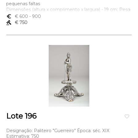
pequenas faltas
Dimensões (altura x comprimento x largura) - 19 cm; Peso
- 240 grs.
euro_symbol
€ 600
- 900
gavel
€ 750
Lote 196
favorite_border
Designação: Paliteiro "Guerreiro" Época: séc. XIX
Estimativa: 750