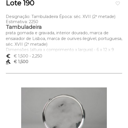
Lote 190
favorite_border
Designação: Tambuladeira Época: séc. XVII (2ª metade)
Estimativa: 2250
Tambuladeira
prata gomada e gravada, interior dourado, marca de
ensaiador de Lisboa, marca de ourives ilegível, portuguesa,
séc. XVII (2ª metade)
Dimensões (altura x comprimento x largura) - 6 x 12 x 9
cm; Peso - 62,5 grs.
euro_symbol
€ 1,500
- 2,250
gavel
€ 1,500