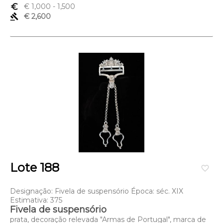
euro_symbol
€ 1,000
- 1,500
gavel
€ 2,600
Lote 188
favorite_border
Designação: Fivela de suspensório Época: séc. XIX
Estimativa: 375
Fivela de suspensório
prata, decoração relevada "Armas de Portugal", marca de