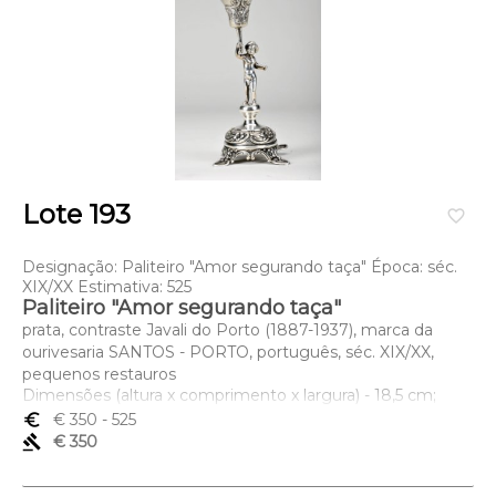
Lote 193
favorite_border
Designação: Paliteiro "Amor segurando taça" Época: séc.
XIX/XX Estimativa: 525
Paliteiro "Amor segurando taça"
prata, contraste Javali do Porto (1887-1937), marca da
ourivesaria SANTOS - PORTO, português, séc. XIX/XX,
pequenos restauros
Dimensões (altura x comprimento x largura) - 18,5 cm;
Peso - 100 grs.
euro_symbol
€ 350
- 525
gavel
€ 350