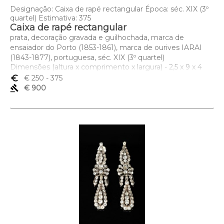
Designação: Caixa de rapé rectangular Época: séc. XIX (3º
quartel) Estimativa: 375
Caixa de rapé rectangular
prata, decoração gravada e guilhochada, marca de
ensaiador do Porto (1853-1861), marca de ourives IARAI
(1843-1877), portuguesa, séc. XIX (3º quartel)
Dimensões (altura x comprimento x largura) - 2,5 x 9 x 4
cm; Peso - 100 grs.
euro_symbol
€ 250
- 375
gavel
€ 900