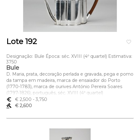
Lote 192
favorite_border
Designação: Bule Época: séc. XVIII (4º quartel) Estimativa:
3750
Bule
D. Maria, prata, decoração perlada e gravada, pega e pomo
da tampa em madeira, marca de ensaiador do Porto
(1770-1783), marca de ourives António Pereira Soares
(1797-1826), português, séc. XVIII (4º quartel)
Dimensões (altura x comprimento x largura) - 19 cm; Peso
euro_symbol
€ 2,500
- 3,750
- 1.040 grs.
gavel
€ 2,600