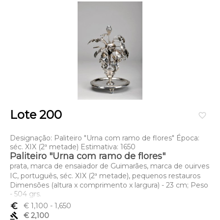
Lote 200
favorite_border
Designação: Paliteiro "Urna com ramo de flores" Época:
séc. XIX (2ª metade) Estimativa: 1650
Paliteiro "Urna com ramo de flores"
prata, marca de ensaiador de Guimarães, marca de ouirves
IC, português, séc. XIX (2ª metade), pequenos restauros
Dimensões (altura x comprimento x largura) - 23 cm; Peso
- 504 grs.
euro_symbol
€ 1,100
- 1,650
gavel
€ 2,100