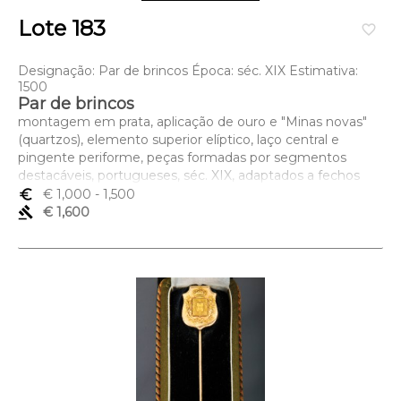
Lote 183
favorite_border
Designação: Par de brincos Época: séc. XIX Estimativa:
1500
Par de brincos
montagem em prata, aplicação de ouro e "Minas novas"
(quartzos), elemento superior elíptico, laço central e
pingente periforme, peças formadas por segmentos
destacáveis, portugueses, séc. XIX, adaptados a fechos
modernos, pequenas faltas, marcas sumidas
euro_symbol
€ 1,000
- 1,500
Dimensões (altura x comprimento x largura) - 7,5 cm; Peso
gavel
€ 1,600
- 25 grs.