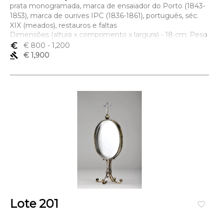
prata monogramada, marca de ensaiador do Porto (1843-
1853), marca de ourives IPC (1836-1861), português, séc.
XIX (meados), restauros e faltas
Dimensões (altura x comprimento x largura) - 18 cm; Peso
- 460 grs.
euro_symbol
€ 800
- 1,200
gavel
€ 1,900
Lote 201
favorite_border