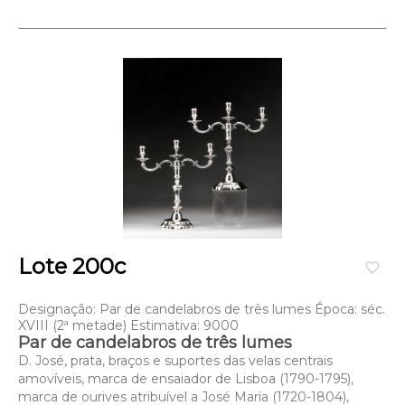
Lote 200c
favorite_border
Designação: Par de candelabros de três lumes Época: séc.
XVIII (2ª metade) Estimativa: 9000
Par de candelabros de três lumes
D. José, prata, braços e suportes das velas centrais
amovíveis, marca de ensaiador de Lisboa (1790-1795),
marca de ourives atribuível a José Maria (1720-1804),