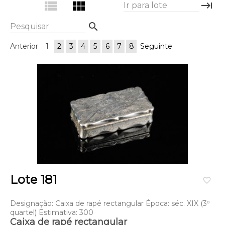
view_list
view_module
keyboard_tab
Ir para lote
search
Pesquisar
Anterior
1
2
3
4
5
6
7
8
Seguinte
Lote 181
favorite_border
Designação: Caixa de rapé rectangular Época: séc. XIX (3º
quartel) Estimativa: 300
Caixa de rapé rectangular