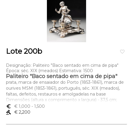
Lote 200b
favorite_border
Designação: Paliteiro "Baco sentado em cima de pipa"
Época: séc. XIX (meados) Estimativa: 1500
Paliteiro "Baco sentado em cima de pipa"
prata, marca de ensaiador do Porto (1853-1861), marca de
ourives MSM (1853-1861), português, séc. XIX (meados),
faltas, defeitos, restauros e amolgadelas na base
Dimensões (altura x comprimento x largura) - 37,5 cm;
Peso - 525 grs.
euro_symbol
€ 1,000
- 1,500
gavel
€ 2,200