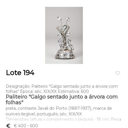
Lote 194
favorite_border
Designação: Paliteiro "Galgo sentado junto a árvora com
folhas" Época: séc. XIX/XX Estimativa: 600
Paliteiro "Galgo sentado junto a árvora com
folhas"
prata, contraste Javali do Porto (1887-1937), marca de
ourives ilegível, português, séc. XIX/XX
Dimensões (altura x comprimento x largura) - 18 cm; Peso
- 150 grs.
euro_symbol
€ 400
- 600