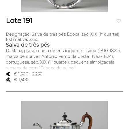
Lote 191
favorite_border
Designação: Salva de três pés Época: séc. XIX (1º quartel)
Estimativa: 2250
Salva de três pés
D. Maria, prata, marca de ensaiador de Lisboa (1810-1822),
marca de ourives António Firmo da Costa (1793-1824),
portuguesa, séc. XIX (1º quartel), pequena almolgadela,
remarcada com "Cabeça de velho"
Dimensões (altura x comprimento x largura) - 25 cm; Peso
euro_symbol
€ 1,500
- 2,250
- 464 grs.
gavel
€ 1,500