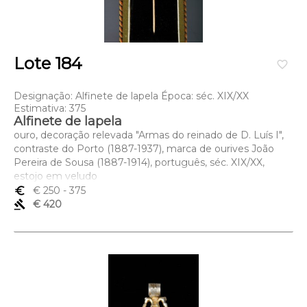
Lote 184
favorite_border
Designação: Alfinete de lapela Época: séc. XIX/XX
Estimativa: 375
Alfinete de lapela
ouro, decoração relevada "Armas do reinado de D. Luís I",
contraste do Porto (1887-1937), marca de ourives João
Pereira de Sousa (1887-1914), português, séc. XIX/XX,
estojo em veludo
Dimensões (altura x comprimento x largura) - 7,5 cm; Peso
euro_symbol
€ 250
- 375
- 3,2 grs.
gavel
€ 420