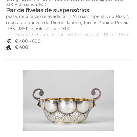
XIX Estimativa: 600
Par de fivelas de suspensórios
prata, decoração relevada com "Armas imperiais do Brasil",
marca de ourives do Rio de Janeiro, Tomás Aquino Pereira
(1831-1851), brasileiras, séc. XIX
Dimensões (altura x comprimento x largura) - 18 cm; Peso
- 90 grs.
euro_symbol
€ 400
- 600
gavel
€ 400