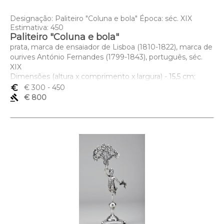
Designação: Paliteiro "Coluna e bola" Época: séc. XIX
Estimativa: 450
Paliteiro "Coluna e bola"
prata, marca de ensaiador de Lisboa (1810-1822), marca de
ourives António Fernandes (1799-1843), português, séc.
XIX
Dimensões (altura x comprimento x largura) - 15,5 cm;
Peso - 110 grs.
euro_symbol
€ 300
- 450
gavel
€ 800