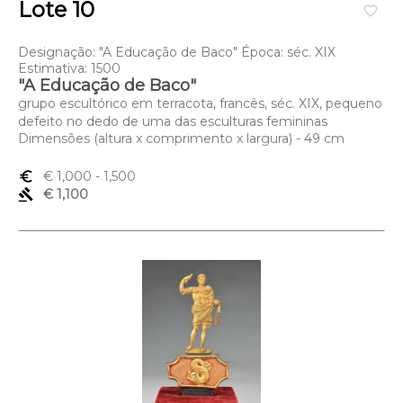
Lote 10
favorite_border
Designação: "A Educação de Baco" Época: séc. XIX
Estimativa: 1500
"A Educação de Baco"
grupo escultórico em terracota, francês, séc. XIX, pequeno
defeito no dedo de uma das esculturas femininas
Dimensões (altura x comprimento x largura) - 49 cm
euro_symbol
€ 1,000
- 1,500
gavel
€ 1,100