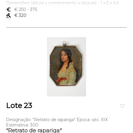
Dimensões (altura x comprimento x largura) - 1 x 5 x 4,5
(total) cm
euro_symbol
€ 250
- 375
gavel
€ 320
Lote 23
favorite_border
Designação: "Retrato de rapariga" Época: séc. XIX
Estimativa: 300
"Retrato de rapariga"