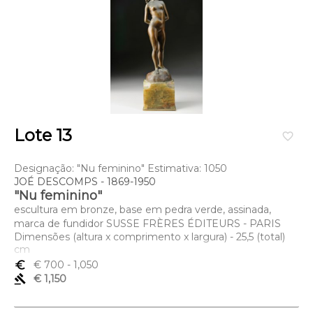
Lote 13
favorite_border
Designação: "Nu feminino" Estimativa: 1050
JOÉ DESCOMPS - 1869-1950
"Nu feminino"
escultura em bronze, base em pedra verde, assinada,
marca de fundidor SUSSE FRÈRES ÉDITEURS - PARIS
Dimensões (altura x comprimento x largura) - 25,5 (total)
cm
euro_symbol
€ 700
- 1,050
gavel
€ 1,150