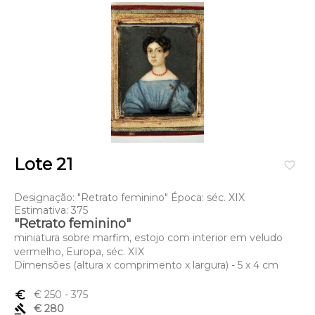
Lote 21
favorite_border
Designação: "Retrato feminino" Época: séc. XIX
Estimativa: 375
"Retrato feminino"
miniatura sobre marfim, estojo com interior em veludo
vermelho, Europa, séc. XIX
Dimensões (altura x comprimento x largura) - 5 x 4 cm
euro_symbol
€ 250
- 375
gavel
€ 280