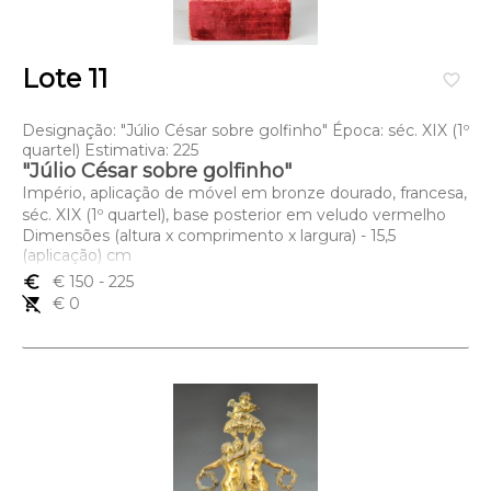
Lote 11
favorite_border
Designação: "Júlio César sobre golfinho" Época: séc. XIX (1º
quartel) Estimativa: 225
"Júlio César sobre golfinho"
Império, aplicação de móvel em bronze dourado, francesa,
séc. XIX (1º quartel), base posterior em veludo vermelho
Dimensões (altura x comprimento x largura) - 15,5
(aplicação) cm
euro_symbol
€ 150
- 225
remove_shopping_cart
€ 0