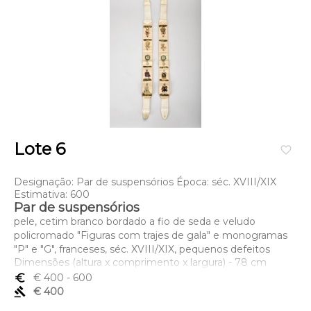
Lote 6
favorite_border
Designação: Par de suspensórios Época: séc. XVIII/XIX
Estimativa: 600
Par de suspensórios
pele, cetim branco bordado a fio de seda e veludo
policromado "Figuras com trajes de gala" e monogramas
"P" e "G", franceses, séc. XVIII/XIX, pequenos defeitos
Dimensões (altura x comprimento x largura) - 78 cm
euro_symbol
€ 400
- 600
gavel
€ 400