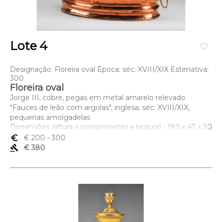
Lote 4
favorite_border
Designação: Floreira oval Época: séc. XVIII/XIX Estimativa:
300
Floreira oval
Jorge III, cobre, pegas em metal amarelo relevado
"Fauces de leão com argolas", inglesa, séc. XVIII/XIX,
pequenas amolgadelas
Dimensões (altura x comprimento x largura) - 19,5 x 47 x 30
cm
euro_symbol
€ 200
- 300
gavel
€ 380