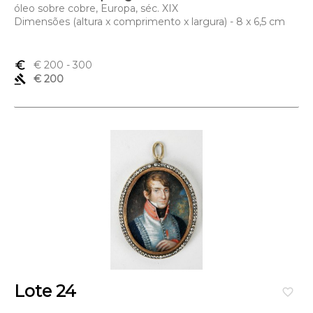
óleo sobre cobre, Europa, séc. XIX
Dimensões (altura x comprimento x largura) - 8 x 6,5 cm
euro_symbol
€ 200
- 300
gavel
€ 200
Lote 24
favorite_border