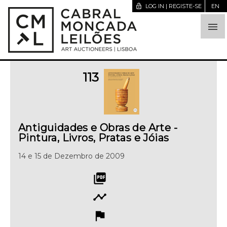
lock_open
LOG IN | REGISTE-SE
EN

113
Antiguidades e Obras de Arte -
Pintura, Livros, Pratas e Jóias
14 e 15 de Dezembro de 2009
picture_as_pdf
timeline
flag