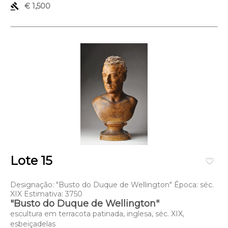
gavel
€ 1,500
Lote 15
favorite_border
Designação: "Busto do Duque de Wellington" Época: séc.
XIX Estimativa: 3750
"Busto do Duque de Wellington"
escultura em terracota patinada, inglesa, séc. XIX,
esbeiçadelas