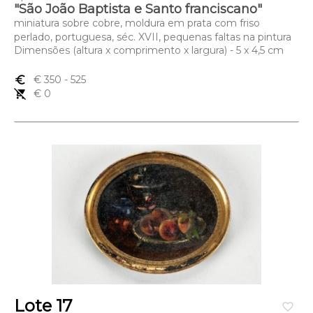
"São João Baptista e Santo franciscano"
miniatura sobre cobre, moldura em prata com friso
perlado, portuguesa, séc. XVII, pequenas faltas na pintura
Dimensões (altura x comprimento x largura) - 5 x 4,5 cm
euro_symbol
€ 350
- 525
remove_shopping_cart
€ 0
Lote 17
favorite_border