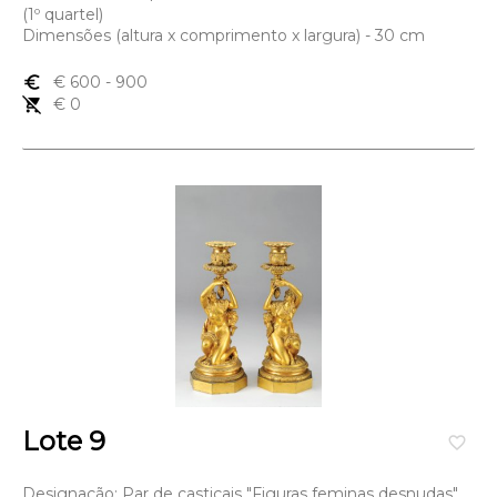
(1º quartel)
Dimensões (altura x comprimento x largura) - 30 cm
euro_symbol
€ 600
- 900
remove_shopping_cart
€ 0
Lote 9
favorite_border
Designação: Par de castiçais "Figuras feminas desnudas"