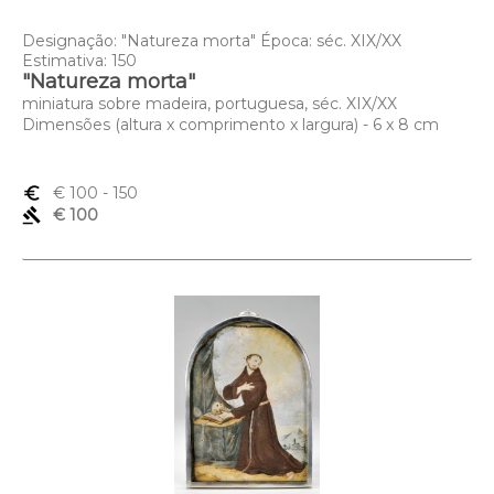
Designação: "Natureza morta" Época: séc. XIX/XX
Estimativa: 150
"Natureza morta"
miniatura sobre madeira, portuguesa, séc. XIX/XX
Dimensões (altura x comprimento x largura) - 6 x 8 cm
euro_symbol
€ 100
- 150
gavel
€ 100