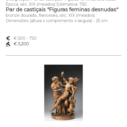
Época: séc. XIX (meados) Estimativa: 750
Par de castiçais "Figuras feminas desnudas"
bronze dourado, franceses, séc. XIX (meados)
Dimensões (altura x comprimento x largura) - 25 cm
euro_symbol
€ 500
- 750
gavel
€ 3,200