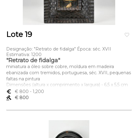
Lote 19
favorite_border
Designação: "Retrato de fidalga" Época: séc. XVII
Estimativa: 1200
"Retrato de fidalga"
miniatura a óleo sobre cobre, moldura em madeira
ebanizada com tremidos, portuguesa, séc. XVII, pequenas
faltas na pintura
Dimensões (altura x comprimento x largura) - 6,5 x 5,5 cm
euro_symbol
€ 800
- 1,200
gavel
€ 800