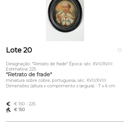
Lote 20
favorite_border
Designação: "Retrato de frade" Época: séc. XVII/XVIII
Estimativa: 225
"Retrato de frade"
miniatura sobre cobre, portuguesa, séc. XVII/XVIII
Dimensões (altura x comprimento x largura) - 7 x 6 cm
euro_symbol
€ 150
- 225
gavel
€ 150