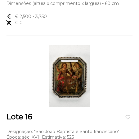
Dimensões (altura x comprimento x largura) - 60 cm
euro_symbol
€ 2,500
- 3,750
remove_shopping_cart
€ 0
Lote 16
favorite_border
Designação: "São João Baptista e Santo franciscano"
Época: séc. XVII Estimativa: 525