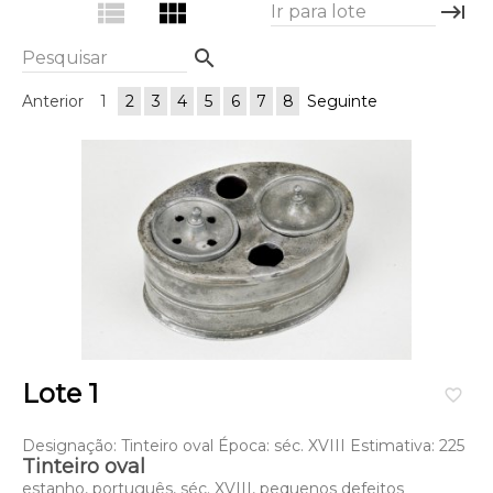
view_list
view_module
keyboard_tab
Ir para lote
search
Pesquisar
Anterior
1
2
3
4
5
6
7
8
Seguinte
Lote 1
favorite_border
Designação: Tinteiro oval Época: séc. XVIII Estimativa: 225
Tinteiro oval
estanho, português, séc. XVIII, pequenos defeitos