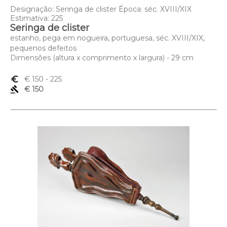
Designação: Seringa de clister Época: séc. XVIII/XIX
Estimativa: 225
Seringa de clister
estanho, pega em nogueira, portuguesa, séc. XVIII/XIX,
pequenos defeitos
Dimensões (altura x comprimento x largura) - 29 cm
euro_symbol
€ 150
- 225
gavel
€ 150