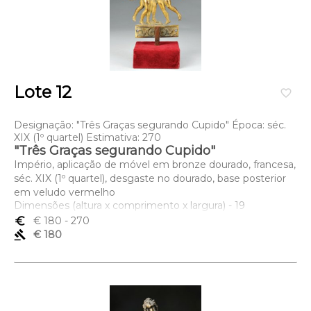
Lote 12
favorite_border
Designação: "Três Graças segurando Cupido" Época: séc.
XIX (1º quartel) Estimativa: 270
"Três Graças segurando Cupido"
Império, aplicação de móvel em bronze dourado, francesa,
séc. XIX (1º quartel), desgaste no dourado, base posterior
em veludo vermelho
Dimensões (altura x comprimento x largura) - 19
(aplicação) cm
euro_symbol
€ 180
- 270
gavel
€ 180