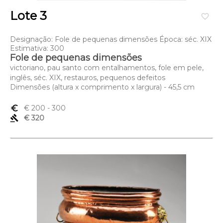
Lote 3
favorite_border
Designação: Fole de pequenas dimensões Época: séc. XIX
Estimativa: 300
Fole de pequenas dimensões
victoriano, pau santo com entalhamentos, fole em pele,
inglês, séc. XIX, restauros, pequenos defeitos
Dimensões (altura x comprimento x largura) - 45,5 cm
euro_symbol
€ 200
- 300
gavel
€ 320