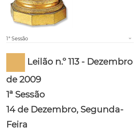
arrow_drop_down
1ª Sessão
Leilão n.º 113 - Dezembro
de 2009
1ª Sessão
14 de Dezembro, Segunda-
Feira