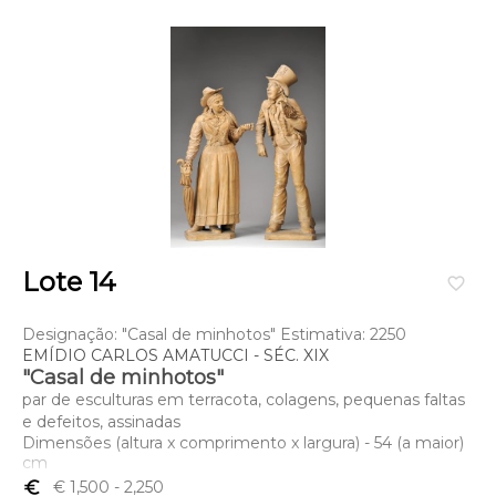
Lote 14
favorite_border
Designação: "Casal de minhotos" Estimativa: 2250
EMÍDIO CARLOS AMATUCCI - SÉC. XIX
"Casal de minhotos"
par de esculturas em terracota, colagens, pequenas faltas
e defeitos, assinadas
Dimensões (altura x comprimento x largura) - 54 (a maior)
cm
euro_symbol
€ 1,500
- 2,250