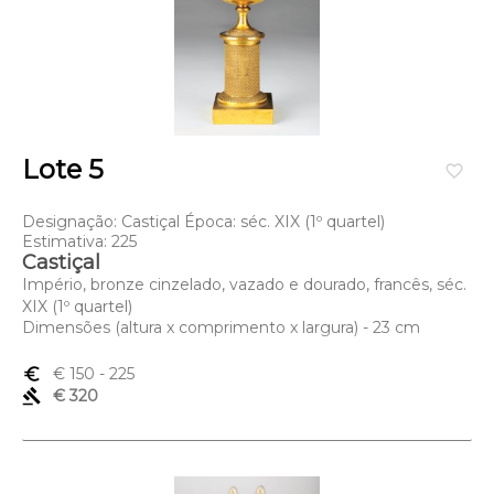
Lote 5
favorite_border
Designação: Castiçal Época: séc. XIX (1º quartel)
Estimativa: 225
Castiçal
Império, bronze cinzelado, vazado e dourado, francês, séc.
XIX (1º quartel)
Dimensões (altura x comprimento x largura) - 23 cm
euro_symbol
€ 150
- 225
gavel
€ 320