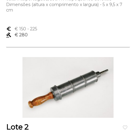
Dimensões (altura x comprimento x largura) - 5 x 9,5 x 7
cm
euro_symbol
€ 150
- 225
gavel
€ 280
Lote 2
favorite_border