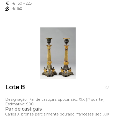
euro_symbol
€ 150
- 225
gavel
€ 150
Lote 8
favorite_border
Designação: Par de castiçais Época: séc. XIX (1º quartel)
Estimativa: 900
Par de castiçais
Carlos X, bronze parcialmente dourado, franceses, séc. XIX