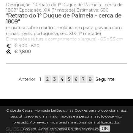
Designação: "Retrato do 1º Duque de Palmela - cerca de
1809" Época: séc. XIX (1ª metade) Estimativa: 600
"Retrato do 1º Duque de Palmela - cerca de
1809"
miniatura sobre marfim, moldura em prata gravada com
minas novas, portuguesa, séc. XIX (1ª metade)
Dimensões (altura x comprimento x largura) - 6,5 x 5,5 cm
euro_symbol
€ 400
- 600
gavel
€ 7,800
Anterior
1
2
3
4
5
6
7
8
Seguinte
O site da Cabral Moncada Leilões utiliza Cookies para proporcionar aos
seus utilizadores uma maior rapidez e a personalização do serviço
prestado. Ao navegar no site estará a consentir a utilização dos
OK
Cookies.
Consulte a nossa Política de cookies
SUBSCREVA A NEWSLETTER DA CABRAL