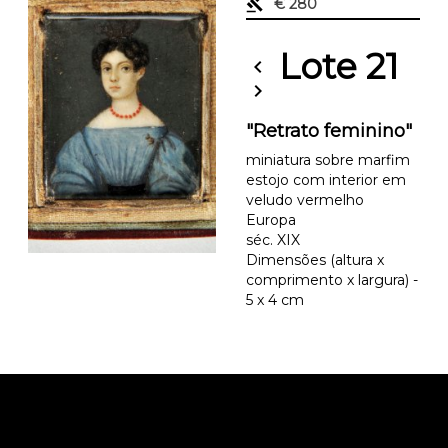
gavel
€ 280
Lote 21
chevron_left
chevron_right
"Retrato feminino"
miniatura sobre marfim
estojo com interior em
veludo vermelho
Europa
séc. XIX
Dimensões (altura x
comprimento x largura) -
5 x 4 cm