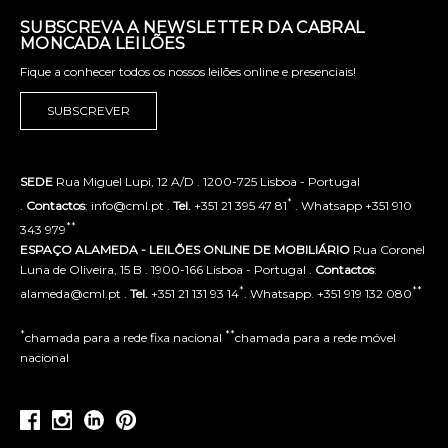
SUBSCREVA A NEWSLETTER DA CABRAL
MONCADA LEILÕES
Fique a conhecer todos os nossos leilões online e presenciais!
SUBSCREVER
SEDE
Rua Miguel Lupi, 12 A/D . 1200-725 Lisboa - Portugal
*
.
Contactos
: info@cml.pt .
Tel.
+351 21 395 47 81
. Whatsapp +351 910
**
343 979
ESPAÇO ALAMEDA - LEILÕES ONLINE DE MOBILIÁRIO
Rua Coronel
Luna de Oliveira, 15 B . 1900-166 Lisboa - Portugal .
Contactos
:
*
**
alameda@cml.pt .
Tel.
+351 21 131 93 14
. Whatsapp. +351 919 132 080
*
**
chamada para a rede fixa nacional
chamada para a rede móvel
nacional