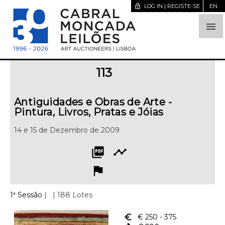
lock_open
LOG IN | REGISTE-SE
EN

113
Antiguidades e Obras de Arte -
Pintura, Livros, Pratas e Jóias
14 e 15 de Dezembro de 2009
picture_as_pdf
timeline
flag
1ª Sessão
|
| 188 Lotes
euro_symbol
€ 250
- 375