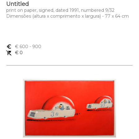
Untitled
print on paper, signed, dated 1991, numbered 9/32
Dimensões (altura x comprimento x largura) - 77 x 64 cm
euro_symbol
€ 600
- 900
remove_shopping_cart
€ 0