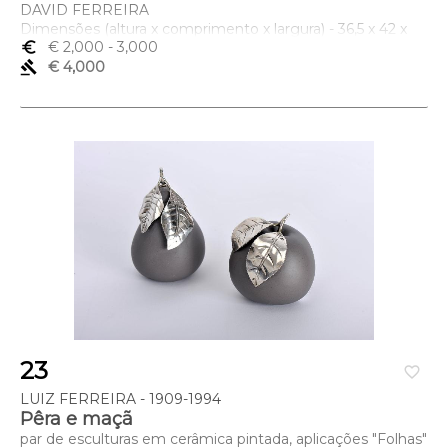
DAVID FERREIRA
Dimensões (altura x comprimento x largura) - 36,5 x 42 x
20 cm; Peso - 1.881 g.
euro_symbol
€ 2,000
- 3,000
gavel
€ 4,000
23
favorite_border
LUIZ FERREIRA - 1909-1994
Pêra e maçã
par de esculturas em cerâmica pintada, aplicações "Folhas"