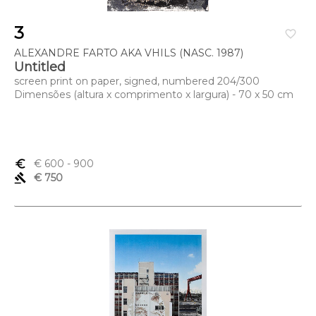
3
favorite_border
ALEXANDRE FARTO AKA VHILS (NASC. 1987)
Untitled
screen print on paper, signed, numbered 204/300
Dimensões (altura x comprimento x largura) - 70 x 50 cm
euro_symbol
€ 600
- 900
gavel
€ 750