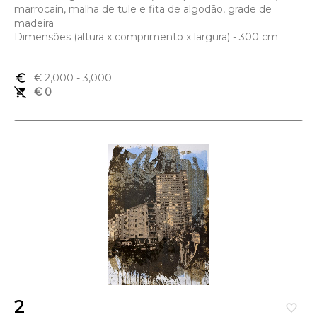
marrocain, malha de tule e fita de algodão, grade de
madeira
Dimensões (altura x comprimento x largura) - 300 cm
euro_symbol
€ 2,000
- 3,000
remove_shopping_cart
€ 0
2
favorite_border