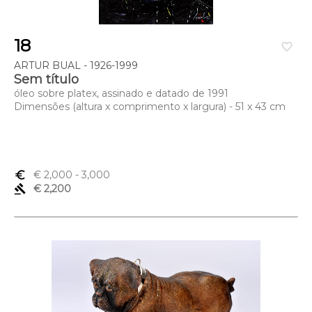
18
favorite_border
ARTUR BUAL - 1926-1999
Sem título
óleo sobre platex, assinado e datado de 1991
Dimensões (altura x comprimento x largura) - 51 x 43 cm
euro_symbol
€ 2,000
- 3,000
gavel
€ 2,200