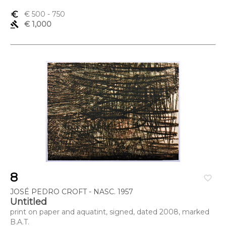
euro_symbol
€ 500
- 750
gavel
€ 1,000
8
favorite_border
JOSÉ PEDRO CROFT - NASC. 1957
Untitled
print on paper and aquatint, signed, dated 2008, marked
B.A.T.