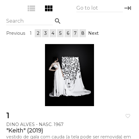
view_list
view_module
keyboard_tab
Go to lot
search
Search
Previous
1
2
3
4
5
6
7
8
Next
1
favorite_border
DINO ALVES - NASC. 1967
"Keith" (2019)
vestido de gala com cauda (a tela pode ser removida) em