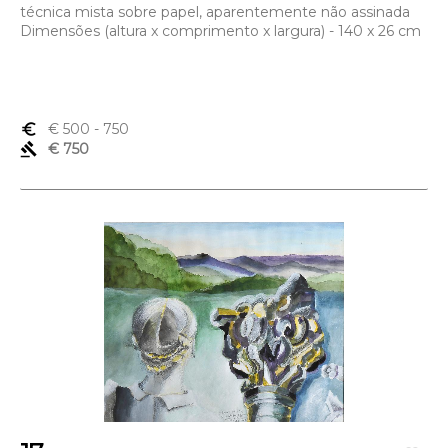
técnica mista sobre papel, aparentemente não assinada
Dimensões (altura x comprimento x largura) - 140 x 26 cm
euro_symbol
€ 500
- 750
gavel
€ 750