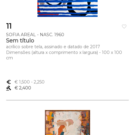
11
favorite_border
SOFIA AREAL - NASC. 1960
Sem título
acrílico sobre tela, assinado e datado de 2017
Dimensões (altura x comprimento x largura) - 100 x 100
cm
euro_symbol
€ 1,500
- 2,250
gavel
€ 2,400