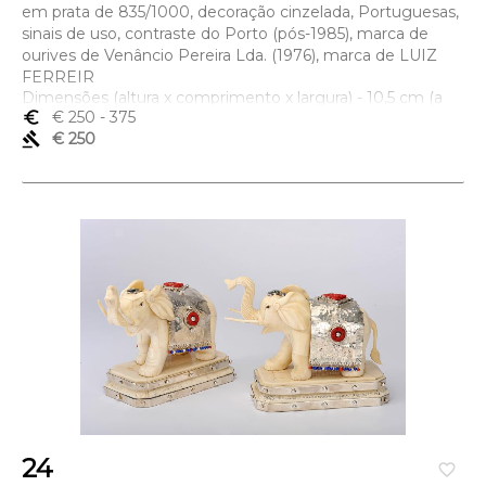
em prata de 835/1000, decoração cinzelada, Portuguesas,
sinais de uso, contraste do Porto (pós-1985), marca de
ourives de Venâncio Pereira Lda. (1976), marca de LUIZ
FERREIR
Dimensões (altura x comprimento x largura) - 10,5 cm (a
pêra) cm
euro_symbol
€ 250
- 375
gavel
€ 250
24
favorite_border