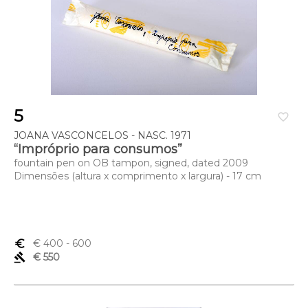
5
favorite_border
JOANA VASCONCELOS - NASC. 1971
“Impróprio para consumos”
fountain pen on OB tampon, signed, dated 2009
Dimensões (altura x comprimento x largura) - 17 cm
euro_symbol
€ 400
- 600
gavel
€ 550