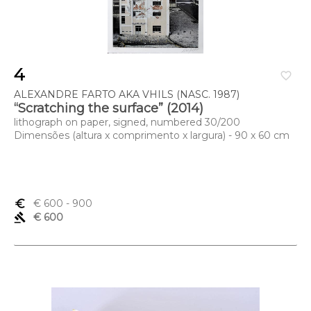
4
favorite_border
ALEXANDRE FARTO AKA VHILS (NASC. 1987)
“Scratching the surface” (2014)
lithograph on paper, signed, numbered 30/200
Dimensões (altura x comprimento x largura) - 90 x 60 cm
euro_symbol
€ 600
- 900
gavel
€ 600