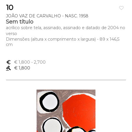
10
favorite_border
JOÃO VAZ DE CARVALHO - NASC. 1958
Sem título
acrílico sobre tela, assinado, assinado e datado de 2004 no
verso
Dimensões (altura x comprimento x largura) - 89 x 146,5
cm
euro_symbol
€ 1,800
- 2,700
gavel
€ 1,800