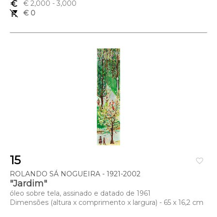
euro_symbol
€ 2,000
- 3,000
remove_shopping_cart
€ 0
15
favorite_border
ROLANDO SÁ NOGUEIRA - 1921-2002
"Jardim"
óleo sobre tela, assinado e datado de 1961
Dimensões (altura x comprimento x largura) - 65 x 16,2 cm