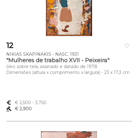
12
favorite_border
NIKIAS SKAPINAKIS - NASC. 1931
"Mulheres de trabalho XVII - Peixeira"
óleo sobre tela, assinado e datado de 1978
Dimensões (altura x comprimento x largura) - 23 x 17,3 cm
euro_symbol
€ 2,500
- 3,750
gavel
€ 2,900