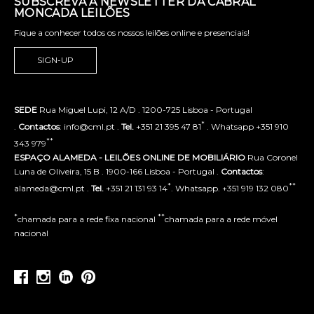
SUBSCREVA A NEWSLETTER DA CABRAL
MONCADA LEILÕES
Fique a conhecer todos os nossos leilões online e presenciais!
SIGN-UP
SEDE
Rua Miguel Lupi, 12 A/D . 1200-725 Lisboa - Portugal
*
.
Contactos
: info@cml.pt .
Tel.
+351 21 395 47 81
. Whatsapp +351 910
**
343 979
ESPAÇO ALAMEDA - LEILÕES ONLINE DE MOBILIÁRIO
Rua Coronel
Luna de Oliveira, 15 B . 1900-166 Lisboa - Portugal .
Contactos
:
*
**
alameda@cml.pt .
Tel.
+351 21 131 93 14
. Whatsapp. +351 919 132 080
*
**
chamada para a rede fixa nacional
chamada para a rede móvel
nacional