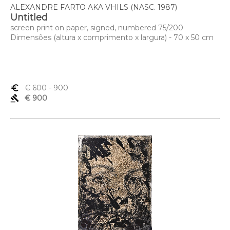
ALEXANDRE FARTO AKA VHILS (NASC. 1987)
Untitled
screen print on paper, signed, numbered 75/200
Dimensões (altura x comprimento x largura) - 70 x 50 cm
euro_symbol
€ 600
- 900
gavel
€ 900