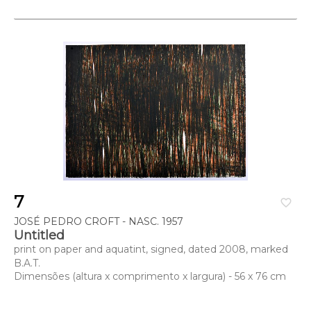
7
favorite_border
JOSÉ PEDRO CROFT - NASC. 1957
Untitled
print on paper and aquatint, signed, dated 2008, marked
B.A.T.
Dimensões (altura x comprimento x largura) - 56 x 76 cm