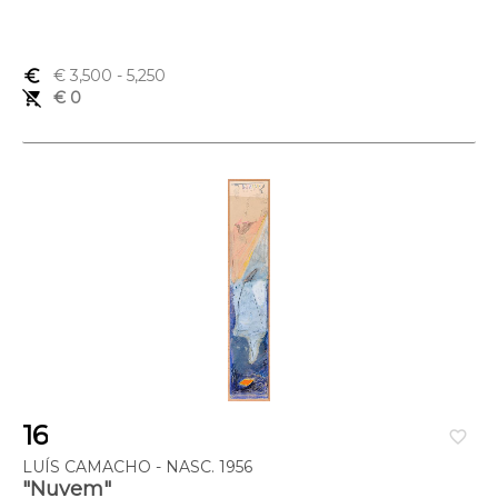
euro_symbol
€ 3,500
- 5,250
remove_shopping_cart
€ 0
16
favorite_border
LUÍS CAMACHO - NASC. 1956
"Nuvem"