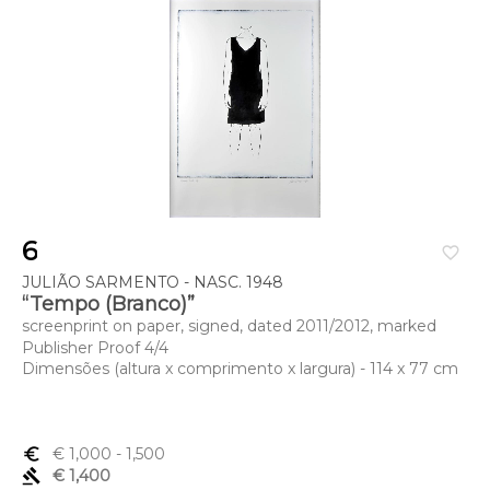
6
favorite_border
JULIÃO SARMENTO - NASC. 1948
“Tempo (Branco)”
screenprint on paper, signed, dated 2011/2012, marked
Publisher Proof 4/4
Dimensões (altura x comprimento x largura) - 114 x 77 cm
euro_symbol
€ 1,000
- 1,500
gavel
€ 1,400