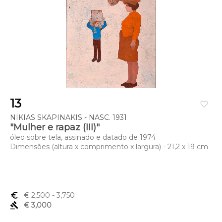
13
favorite_border
NIKIAS SKAPINAKIS - NASC. 1931
"Mulher e rapaz (III)"
óleo sobre tela, assinado e datado de 1974
Dimensões (altura x comprimento x largura) - 21,2 x 19 cm
euro_symbol
€ 2,500
- 3,750
gavel
€ 3,000