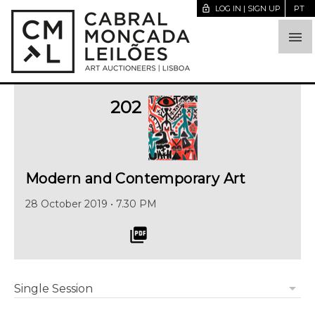
lock_open
LOG IN | SIGN UP
PT

202
Modern and Contemporary Art
28 October 2019 • 7.30 PM
picture_as_pdf
arrow_drop_down
Single Session