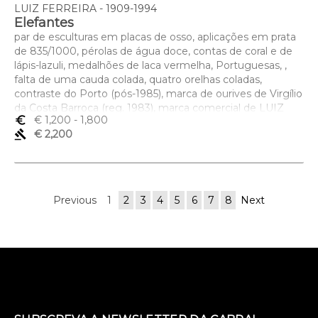
LUIZ FERREIRA - 1909-1994
Elefantes
par de esculturas em placas de osso, aplicações em prata
de 835/1000, pérolas de água doce, contas de coral e de
lápis-lazuli, medalhões de laca vermelha, Portuguesas, ,
falta de uma cauda colada, quatro orelhas coladas,
contraste do Porto (pós-1985), marca de ourives de Virgílio
da Costa Barroca (reg. 1983), marca comercial de LUIZ
euro_symbol
€ 1,200
- 1,800
FERREIRA
gavel
€ 2,200
Dimensões (altura x comprimento x largura) - 17 x 21,5 x 10
cm
Previous
1
2
3
4
5
6
7
8
Next