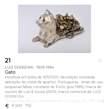
21
favorite_border
LUIZ FERREIRA - 1909-1994
Gato
escultura em prata de 925/1000, decoração cinzelada,
aplicação de cristal de quartzo, Portuguesa, , sinais de uso,
pequenas faltas, contraste do Porto (pós-1985), marca de
ourives de Luís & Sousa (2001), marca comercial de LUIZ
FERREIRA
Dimensões (altura x comprimento x largura) - 14 x 27 x 14,5
cm; Peso - (bruto) 2344,5 g.
euro_symbol
€ 500
- 750