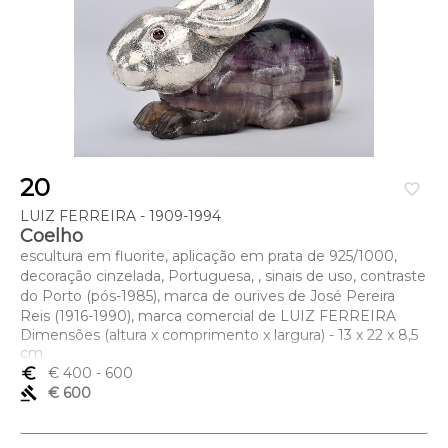
20
favorite_border
LUIZ FERREIRA - 1909-1994
Coelho
escultura em fluorite, aplicação em prata de 925/1000,
decoração cinzelada, Portuguesa, , sinais de uso, contraste
do Porto (pós-1985), marca de ourives de José Pereira
Reis (1916-1990), marca comercial de LUIZ FERREIRA
Dimensões (altura x comprimento x largura) - 13 x 22 x 8,5
cm
euro_symbol
€ 400
- 600
gavel
€ 600