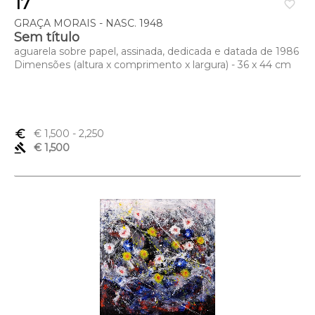
17
favorite_border
GRAÇA MORAIS - NASC. 1948
Sem título
aguarela sobre papel, assinada, dedicada e datada de 1986
Dimensões (altura x comprimento x largura) - 36 x 44 cm
euro_symbol
€ 1,500
- 2,250
gavel
€ 1,500