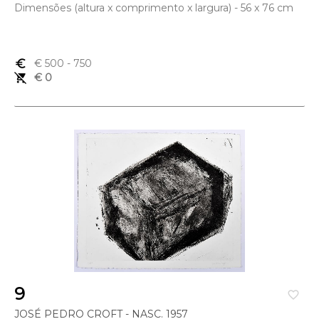
Dimensões (altura x comprimento x largura) - 56 x 76 cm
euro_symbol
€ 500
- 750
remove_shopping_cart
€ 0
9
favorite_border
JOSÉ PEDRO CROFT - NASC. 1957