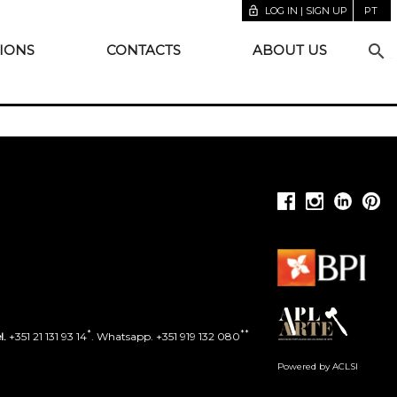
lock_open
LOG IN | SIGN UP
PT
search
IONS
CONTACTS
ABOUT US
*
**
l.
+351 21 131 93 14
. Whatsapp. +351 919 132 080
Powered by ACLSI