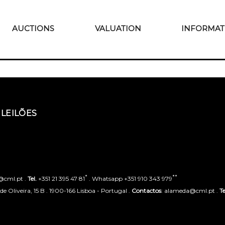
AUCTIONS
VALUATION
INFORMAT
LEILÕES
*
**
o@cml.pt .
Tel.
+351 21 395 47 81
. Whatsapp +351 910 343 979
 Oliveira, 15 B . 1900-166 Lisboa - Portugal .
Contactos
: alameda@cml.pt .
Te