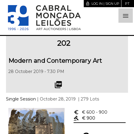
lock_open
LOG IN | SIGN UP
PT

202
Modern and Contemporary Art
28 October 2019 • 7.30 PM
picture_as_pdf
Single Session
| October 28, 2019
| 279 Lots
euro_symbol
€ 600
- 900
gavel
€ 900