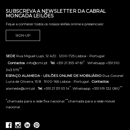
SUBSCREVA A NEWSLETTER DA CABRAL
MONCADA LEILÕES
Fique a conhecer todos os nossos leilões online e presenciais!
SIGN-UP
SEDE
Rua Miguel Lupi, 12 A/D . 1200-725 Lisboa - Portugal
*
.
Contactos
: info@cml.pt .
Tel.
+351 21 395 47 81
. Whatsapp +351 910
**
343 979
ESPAÇO ALAMEDA - LEILÕES ONLINE DE MOBILIÁRIO
Rua Coronel
Luna de Oliveira, 15 B . 1900-166 Lisboa - Portugal .
Contactos
:
*
**
alameda@cml.pt .
Tel.
+351 21 131 93 14
. Whatsapp. +351 919 132 080
*
**
chamada para a rede fixa nacional
chamada para a rede móvel
nacional