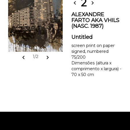
2
chevron_left
chevron_right
ALEXANDRE
FARTO AKA VHILS
(NASC. 1987)
Untitled
screen print on paper
signed, numbered
chevron_left
chevron_right
1/2
75/200
Dimensões (altura x
comprimento x largura) -
70 x 50 cm