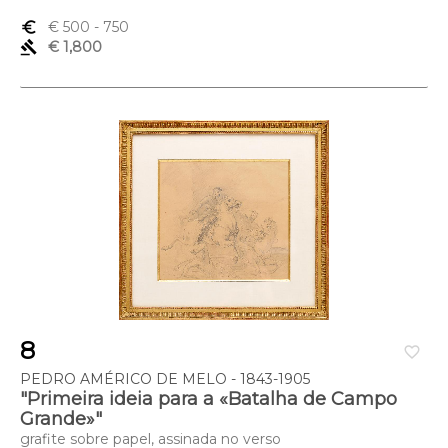
euro_symbol
€ 500
- 750
gavel
€ 1,800
8
favorite_border
PEDRO AMÉRICO DE MELO - 1843-1905
"Primeira ideia para a «Batalha de Campo
Grande»"
grafite sobre papel, assinada no verso