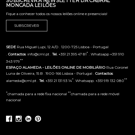
SUBSCREVA A NEWSLETTER DA CABRAL
MONCADA LEILÕES
Fique a conhecer todos os nossos leilões online e presenciais!
SUBSCREVER
SEDE
Rua Miguel Lupi, 12 A/D . 1200-725 Lisboa - Portugal
*
.
Contactos
: info@cml.pt .
Tel.
+351 21 395 47 81
. Whatsapp +351 910
**
343 979
ESPAÇO ALAMEDA - LEILÕES ONLINE DE MOBILIÁRIO
Rua Coronel
Luna de Oliveira, 15 B . 1900-166 Lisboa - Portugal .
Contactos
:
*
**
alameda@cml.pt .
Tel.
+351 21 131 93 14
. Whatsapp. +351 919 132 080
*
**
chamada para a rede fixa nacional
chamada para a rede móvel
nacional