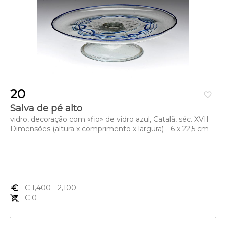
20
favorite_border
Salva de pé alto
vidro, decoração com «fio» de vidro azul, Catalã, séc. XVII
Dimensões (altura x comprimento x largura) - 6 x 22,5 cm
euro_symbol
€ 1,400
- 2,100
remove_shopping_cart
€ 0