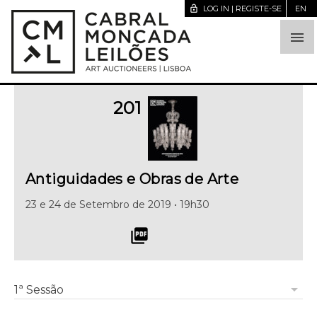
lock_open
LOG IN | REGISTE-SE
EN

201
Antiguidades e Obras de Arte
23 e 24 de Setembro de 2019 • 19h30
picture_as_pdf
arrow_drop_down
1ª Sessão