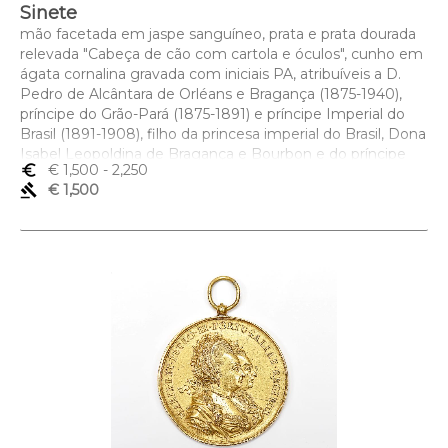
Sinete
mão facetada em jaspe sanguíneo, prata e prata dourada
relevada "Cabeça de cão com cartola e óculos", cunho em
ágata cornalina gravada com iniciais PA, atribuíveis a D.
Pedro de Alcântara de Orléans e Bragança (1875-1940),
príncipe do Grão-Pará (1875-1891) e príncipe Imperial do
Brasil (1891-1908), filho da princesa imperial do Brasil, Dona
Isabel Leopoldina de Bragança e Bourbon e do príncipe
euro_symbol
€ 1,500
- 2,250
imperial consorte, Gastão de Orléans, Conde de Eu,
gavel
€ 1,500
europeu, séc. XIX (2ª metade), prata sem contraste, ao
abrigo do Decreto-Lei nº 120/2017, de 15 de Setembro -
art. 2, nº 2, alínea c)
Dimensões (altura x comprimento x largura) - 7,5 cm