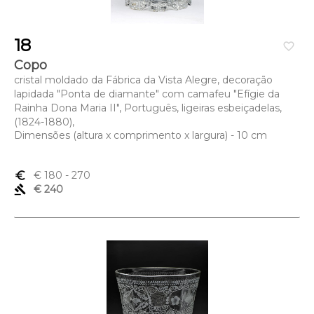
18
favorite_border
Copo
cristal moldado da Fábrica da Vista Alegre, decoração
lapidada "Ponta de diamante" com camafeu "Efígie da
Rainha Dona Maria II", Português, ligeiras esbeiçadelas,
(1824-1880),
Dimensões (altura x comprimento x largura) - 10 cm
euro_symbol
€ 180
- 270
gavel
€ 240