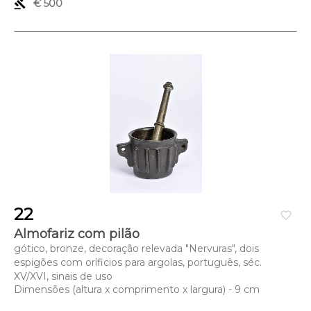
gavel
€ 500
22
favorite_border
Almofariz com pilão
gótico, bronze, decoração relevada "Nervuras", dois
espigões com oríficios para argolas, português, séc.
XV/XVI, sinais de uso
Dimensões (altura x comprimento x largura) - 9 cm