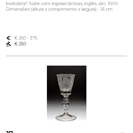
borboleta", fuste com espirais lácteas, inglês, séc. XVIII
Dimensões (altura x comprimento x largura) - 16 cm
euro_symbol
€ 250
- 375
gavel
€ 250