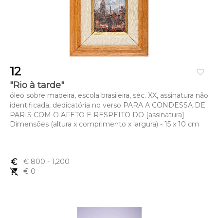
12
favorite_border
"Rio à tarde"
óleo sobre madeira, escola brasileira, séc. XX, assinatura não
identificada, dedicatória no verso PARA A CONDESSA DE
PARIS COM O AFETO E RESPEITO DO [assinatura]
Dimensões (altura x comprimento x largura) - 15 x 10 cm
euro_symbol
€ 800
- 1,200
remove_shopping_cart
€ 0