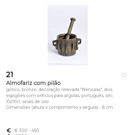
21
favorite_border
Almofariz com pilão
gótico, bronze, decoração relevada "Nervuras", dois
espigões com oríficios para argolas, português, séc.
XV/XVI, sinais de uso
Dimensões (altura x comprimento x largura) - 8 cm
euro_symbol
€ 300
- 450