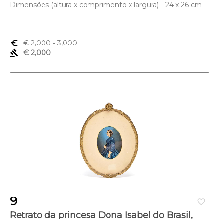
Dimensões (altura x comprimento x largura) - 24 x 26 cm
euro_symbol
€ 2,000
- 3,000
gavel
€ 2,000
9
favorite_border
Retrato da princesa Dona Isabel do Brasil,