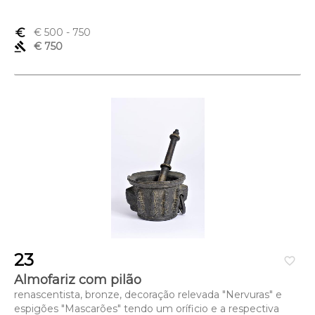
euro_symbol
€ 500
- 750
gavel
€ 750
23
favorite_border
Almofariz com pilão
renascentista, bronze, decoração relevada "Nervuras" e
espigões "Mascarões" tendo um oríficio e a respectiva