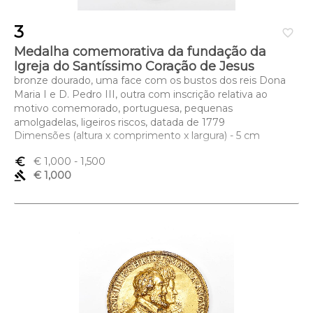
3
favorite_border
Medalha comemorativa da fundação da
Igreja do Santíssimo Coração de Jesus
bronze dourado, uma face com os bustos dos reis Dona
Maria I e D. Pedro III, outra com inscrição relativa ao
motivo comemorado, portuguesa, pequenas
amolgadelas, ligeiros riscos, datada de 1779
Dimensões (altura x comprimento x largura) - 5 cm
euro_symbol
€ 1,000
- 1,500
gavel
€ 1,000