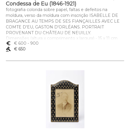
Condessa de Eu (1846-1921)
fotografia colorida sobre papel, faltas e defeitos na
moldura, verso da moldura com inscrição ISABELLE DE
BRAGANCE AU TEMPS DE SES FIANÇAILLES AVEC LE
COMTE D'EU, GASTON D'ORLÉANS. PORTRAIT
PROVENANT DU CHÂTEAU DE NEUILLY.
Dimensões (altura x comprimento x largura) - 15 x 11 cm
euro_symbol
€ 600
- 900
gavel
€ 650