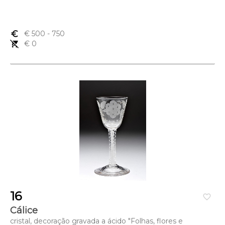
euro_symbol
€ 500
- 750
remove_shopping_cart
€ 0
16
favorite_border
Cálice
cristal, decoração gravada a ácido "Folhas, flores e