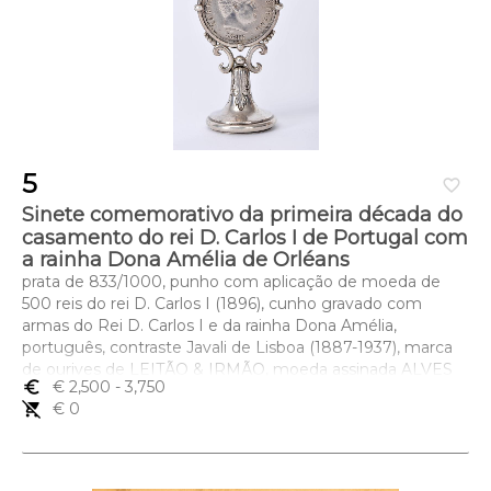
5
favorite_border
Sinete comemorativo da primeira década do
casamento do rei D. Carlos I de Portugal com
a rainha Dona Amélia de Orléans
prata de 833/1000, punho com aplicação de moeda de
500 reis do rei D. Carlos I (1896), cunho gravado com
armas do Rei D. Carlos I e da rainha Dona Amélia,
português, contraste Javali de Lisboa (1887-1937), marca
de ourives de LEITÃO & IRMÃO, moeda assinada ALVES
euro_symbol
€ 2,500
- 3,750
Dimensões (altura x comprimento x largura) - 6,5 cm; Peso
remove_shopping_cart
€ 0
- 44 g.