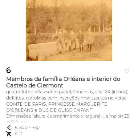
6
favorite_border
Membros da família Orléans e interior do
Castelo de Clermont
quatro fotografias sobre papel, francesas, séc. XX (inícios),
defeitos, cartolinas com inscrições manuscritas no verso
COMTE DE PARIS, PRINCESSE MARGUERITE
D'ORLÉANS e DUC DE GUISE ENFANT
Dimensões (altura x comprimento x largura) - (a maior) 23
x 28,5 cm
euro_symbol
€ 500
- 750
remove_shopping_cart
€ 0