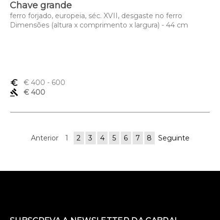
Chave grande
ferro forjado, europeia, séc. XVII, desgaste no ferro
Dimensões (altura x comprimento x largura) - 44 cm
euro_symbol
€ 400
- 600
gavel
€ 400
Anterior
1
2
3
4
5
6
7
8
Seguinte