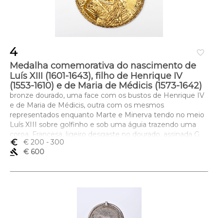
4
favorite_border
Medalha comemorativa do nascimento de
Luís XIII (1601-1643), filho de Henrique IV
(1553-1610) e de Maria de Médicis (1573-1642)
bronze dourado, uma face com os bustos de Henrique IV
e de Maria de Médicis, outra com os mesmos
representados enquanto Marte e Minerva tendo no meio
Luís XIII sobre golfinho e sob uma águia trazendo uma
coroa, Francesa, ligeiro desgaste no dourado, assinada G.
euro_symbol
€ 200
- 300
DUPRÉ (Guillaume Dupré - 1574/6-1643) e datada de 1603
gavel
€ 600
Dimensões (altura x comprimento x largura) - 6,5 cm