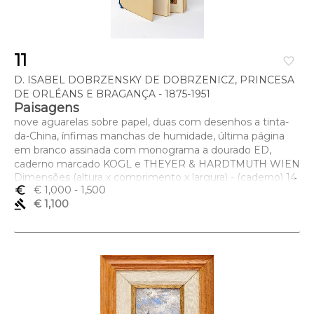
11
favorite_border
D. ISABEL DOBRZENSKY DE DOBRZENICZ, PRINCESA
DE ORLÉANS E BRAGANÇA - 1875-1951
Paisagens
nove aguarelas sobre papel, duas com desenhos a tinta-
da-China, ínfimas manchas de humidade, última página
em branco assinada com monograma a dourado ED,
caderno marcado KOGL e THEYER & HARDTMUTH WIEN
Dimensões (altura x comprimento x largura) - (caderno) 14
x 12 cm
euro_symbol
€ 1,000
- 1,500
gavel
€ 1,100