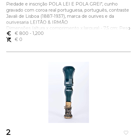
Piedade e inscrição POLA LEI E POLA GREI", cunho
gravado com coroa real portuguesa, português, contraste
Javali de Lisboa (1887-1937), marca de ourives e da
ourivesaria LEITÃO & IRMÃO
Dimensões (altura x comprimento x largura) - 7,5 cm; Peso
euro_symbol
€ 800
- 1,200
- 33 g.
remove_shopping_cart
€ 0
2
favorite_border