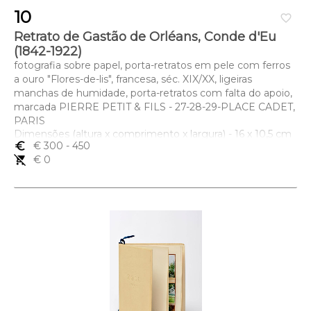
10
favorite_border
Retrato de Gastão de Orléans, Conde d'Eu
(1842-1922)
fotografia sobre papel, porta-retratos em pele com ferros
a ouro "Flores-de-lis", francesa, séc. XIX/XX, ligeiras
manchas de humidade, porta-retratos com falta do apoio,
marcada PIERRE PETIT & FILS - 27-28-29-PLACE CADET,
PARIS
Dimensões (altura x comprimento x largura) - 16 x 10,5 cm
euro_symbol
€ 300
- 450
remove_shopping_cart
€ 0