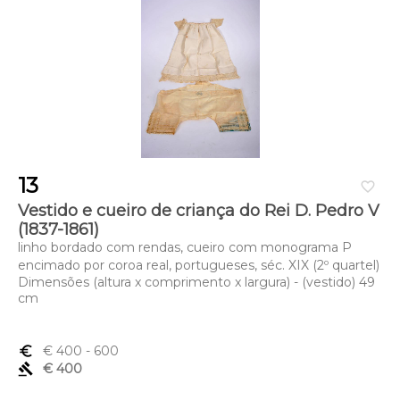
13
favorite_border
Vestido e cueiro de criança do Rei D. Pedro V
(1837-1861)
linho bordado com rendas, cueiro com monograma P
encimado por coroa real, portugueses, séc. XIX (2º quartel)
Dimensões (altura x comprimento x largura) - (vestido) 49
cm
euro_symbol
€ 400
- 600
gavel
€ 400