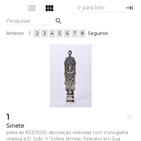
view_list
view_module
keyboard_tab
Ir para lote
search
Pesquisar
Anterior
1
2
3
4
5
6
7
8
Seguinte
1
favorite_border
Sinete
prata de 833/1000, decoração relevada com iconografia
relativa a D. João II "Esfera Armilar, Pelicano em Sua