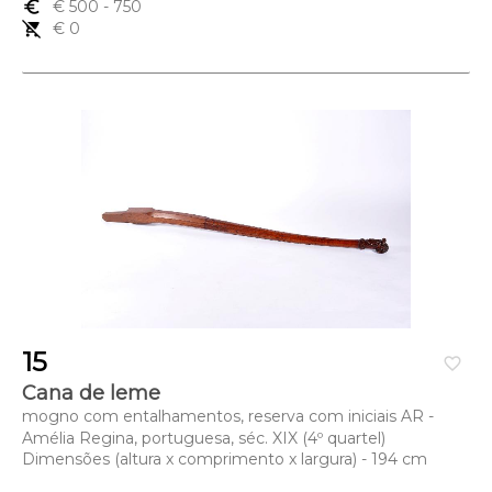
euro_symbol
€ 500
- 750
remove_shopping_cart
€ 0
15
favorite_border
Cana de leme
mogno com entalhamentos, reserva com iniciais AR -
Amélia Regina, portuguesa, séc. XIX (4º quartel)
Dimensões (altura x comprimento x largura) - 194 cm