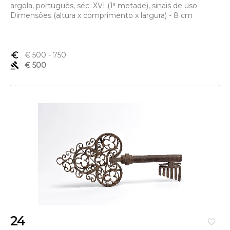
argola, português, séc. XVI (1ª metade), sinais de uso
Dimensões (altura x comprimento x largura) - 8 cm
euro_symbol
€ 500
- 750
gavel
€ 500
24
favorite_border