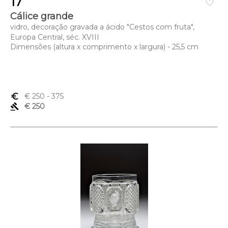
17
favorite_border
Cálice grande
vidro, decoração gravada a ácido "Cestos com fruta",
Europa Central, séc. XVIII
Dimensões (altura x comprimento x largura) - 25,5 cm
euro_symbol
€ 250
- 375
gavel
€ 250