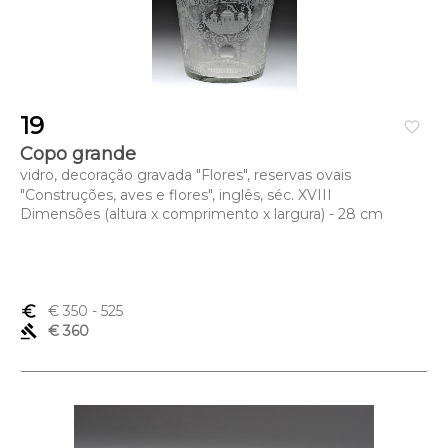
19
favorite_border
Copo grande
vidro, decoração gravada "Flores", reservas ovais
"Construções, aves e flores", inglês, séc. XVIII
Dimensões (altura x comprimento x largura) - 28 cm
euro_symbol
€ 350
- 525
gavel
€ 360