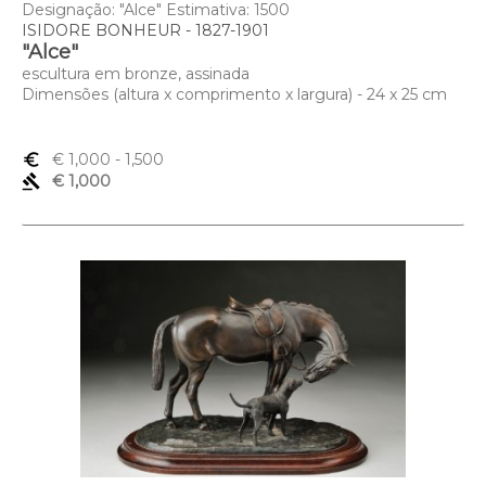
Designação: "Alce" Estimativa: 1500
ISIDORE BONHEUR - 1827-1901
"Alce"
escultura em bronze, assinada
Dimensões (altura x comprimento x largura) - 24 x 25 cm
euro_symbol
€ 1,000
- 1,500
gavel
€ 1,000