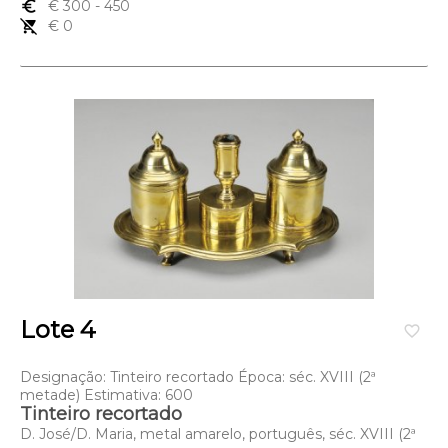
euro_symbol
€ 300
- 450
remove_shopping_cart
€ 0
Lote 4
favorite_border
Designação: Tinteiro recortado Época: séc. XVIII (2ª
metade) Estimativa: 600
Tinteiro recortado
D. José/D. Maria, metal amarelo, português, séc. XVIII (2ª