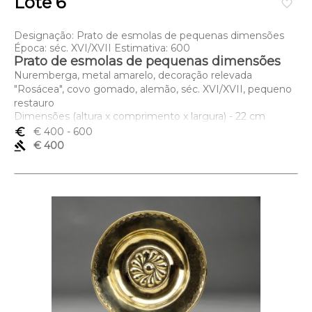
Lote 6
favorite_border
Designação: Prato de esmolas de pequenas dimensões
Época: séc. XVI/XVII Estimativa: 600
Prato de esmolas de pequenas dimensões
Nuremberga, metal amarelo, decoração relevada
"Rosácea", covo gomado, alemão, séc. XVI/XVII, pequeno
restauro
Dimensões (altura x comprimento x largura) - 22 cm
euro_symbol
€ 400
- 600
gavel
€ 400