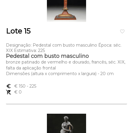
Lote 15
favorite_border
Designação: Pedestal com busto masculino Época: séc.
XIX Estimativa: 225
Pedestal com busto masculino
bronze patinado de vermelho e dourado, francês, séc. XIX,
falta da aplicação frontal
Dimensões (altura x comprimento x largura) - 20 cm
euro_symbol
€ 150
- 225
remove_shopping_cart
€ 0