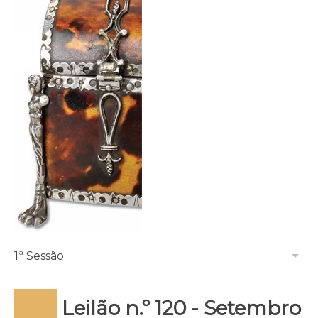
arrow_drop_down
1ª Sessão
Leilão n.º 120 - Setembro