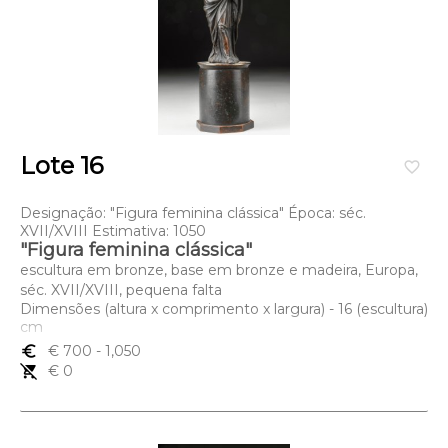
Lote 16
favorite_border
Designação: "Figura feminina clássica" Época: séc.
XVII/XVIII Estimativa: 1050
"Figura feminina clássica"
escultura em bronze, base em bronze e madeira, Europa,
séc. XVII/XVIII, pequena falta
Dimensões (altura x comprimento x largura) - 16 (escultura)
cm
euro_symbol
€ 700
- 1,050
remove_shopping_cart
€ 0