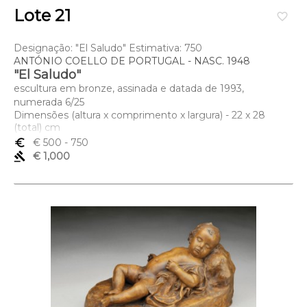
Lote 21
favorite_border
Designação: "El Saludo" Estimativa: 750
ANTÓNIO COELLO DE PORTUGAL - NASC. 1948
"El Saludo"
escultura em bronze, assinada e datada de 1993,
numerada 6/25
Dimensões (altura x comprimento x largura) - 22 x 28
(total) cm
euro_symbol
€ 500
- 750
gavel
€ 1,000