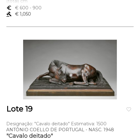
(total) cm
euro_symbol
€ 600
- 900
gavel
€ 1,050
Lote 19
favorite_border
Designação: "Cavalo deitado" Estimativa: 1500
ANTÓNIO COELLO DE PORTUGAL - NASC. 1948
"Cavalo deitado"