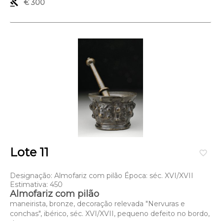
gavel
€ 300
Lote 11
favorite_border
Designação: Almofariz com pilão Época: séc. XVI/XVII
Estimativa: 450
Almofariz com pilão
maneirista, bronze, decoração relevada "Nervuras e
conchas", ibérico, séc. XVI/XVII, pequeno defeito no bordo,