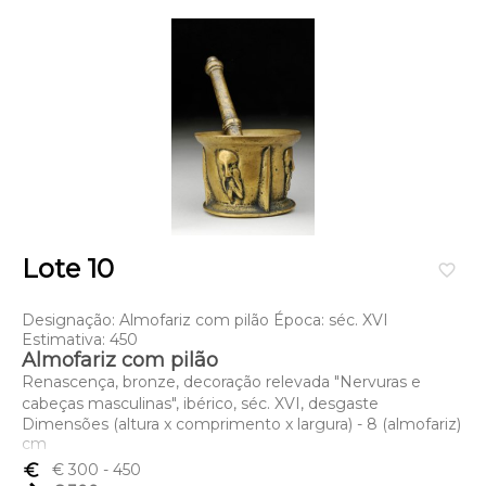
Lote 10
favorite_border
Designação: Almofariz com pilão Época: séc. XVI
Estimativa: 450
Almofariz com pilão
Renascença, bronze, decoração relevada "Nervuras e
cabeças masculinas", ibérico, séc. XVI, desgaste
Dimensões (altura x comprimento x largura) - 8 (almofariz)
cm
euro_symbol
€ 300
- 450