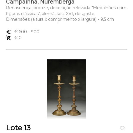
Campainha, Nuremberga
Renascença, bronze, decoração relevada "Medalhões com
figuras clássicas", alemã, séc. XVI, desgaste
Dimensões (altura x comprimento x largura) - 9,5 cm
euro_symbol
€ 600
- 900
remove_shopping_cart
€ 0
Lote 13
favorite_border