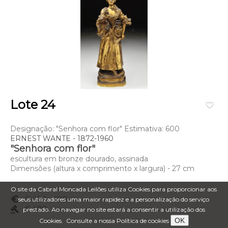
Lote 24
favorite_border
Designação: "Senhora com flor" Estimativa: 600
ERNEST WANTE - 1872-1960
"Senhora com flor"
escultura em bronze dourado, assinada
Dimensões (altura x comprimento x largura) - 27 cm
O site da Cabral Moncada Leilões utiliza Cookies para proporcionar aos
euro_symbol
€ 400
- 600
seus utilizadores uma maior rapidez e a personalização do serviço
gavel
€ 400
prestado. Ao navegar no site estará a consentir a utilização dos
OK
Cookies.
Consulte a nossa Política de cookies