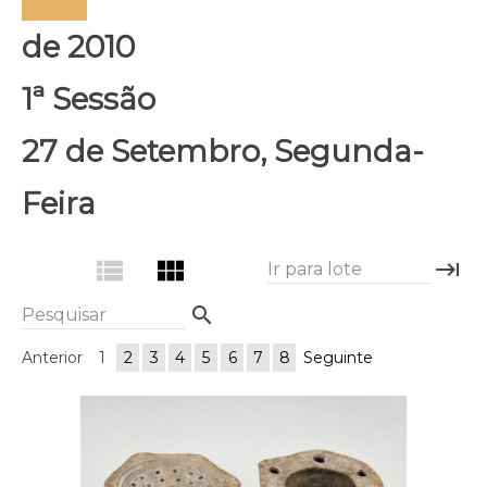
de 2010
1ª Sessão
27 de Setembro, Segunda-
Feira
view_list
view_module
keyboard_tab
Ir para lote
search
Pesquisar
Anterior
1
2
3
4
5
6
7
8
Seguinte