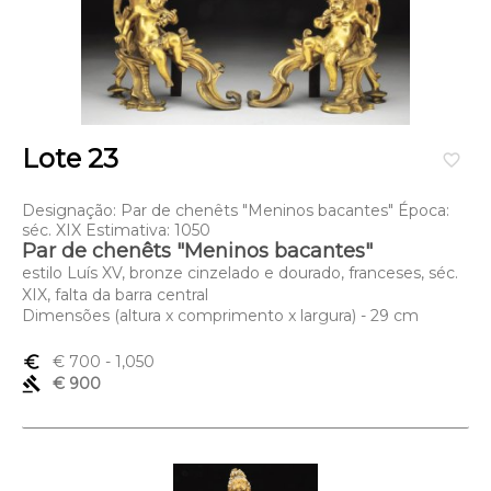
Lote 23
favorite_border
Designação: Par de chenêts "Meninos bacantes" Época:
séc. XIX Estimativa: 1050
Par de chenêts "Meninos bacantes"
estilo Luís XV, bronze cinzelado e dourado, franceses, séc.
XIX, falta da barra central
Dimensões (altura x comprimento x largura) - 29 cm
euro_symbol
€ 700
- 1,050
gavel
€ 900