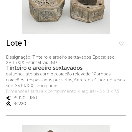
Lote 1
favorite_border
Designação: Tinteiro e areeiro sextavados Época: séc.
XVIII/XIX Estimativa: 180
Tinteiro e areeiro sextavados
estanho, laterais com decoração relevada "Pombas,
corações trespassados por setas, flores, etc.", portugueses,
séc. XVIII/XIX, amolgados
Dimensões (altura x comprimento x largura) - 3 x 8 x 7,5
cm
euro_symbol
€ 120
- 180
gavel
€ 220