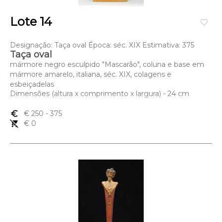
Lote 14
favorite_border
Designação: Taça oval Época: séc. XIX Estimativa: 375
Taça oval
mármore negro esculpido "Mascarão", coluna e base em
mármore amarelo, italiana, séc. XIX, colagens e
esbeiçadelas
Dimensões (altura x comprimento x largura) - 24 cm
euro_symbol
€ 250
- 375
remove_shopping_cart
€ 0