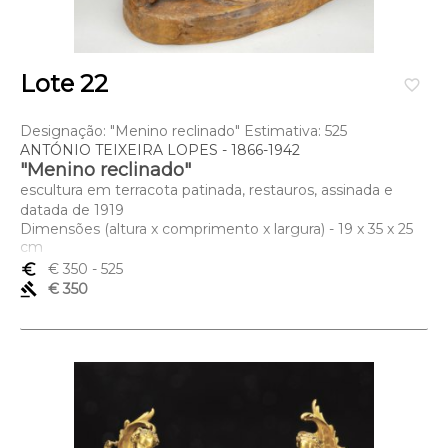
Lote 22
favorite_border
Designação: "Menino reclinado" Estimativa: 525
ANTÓNIO TEIXEIRA LOPES - 1866-1942
"Menino reclinado"
escultura em terracota patinada, restauros, assinada e
datada de 1919
Dimensões (altura x comprimento x largura) - 19 x 35 x 25
cm
euro_symbol
€ 350
- 525
gavel
€ 350