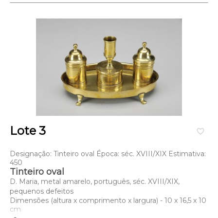
Lote 3
favorite_border
Designação: Tinteiro oval Época: séc. XVIII/XIX Estimativa:
450
Tinteiro oval
D. Maria, metal amarelo, português, séc. XVIII/XIX,
pequenos defeitos
Dimensões (altura x comprimento x largura) - 10 x 16,5 x 10
cm