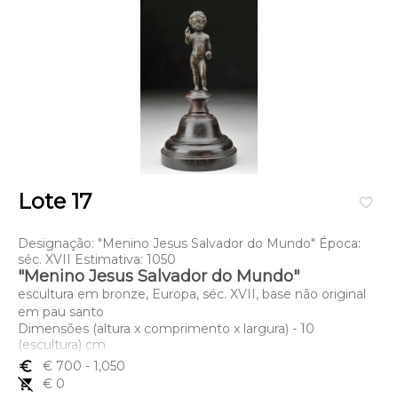
Lote 17
favorite_border
Designação: "Menino Jesus Salvador do Mundo" Época:
séc. XVII Estimativa: 1050
"Menino Jesus Salvador do Mundo"
escultura em bronze, Europa, séc. XVII, base não original
em pau santo
Dimensões (altura x comprimento x largura) - 10
(escultura) cm
euro_symbol
€ 700
- 1,050
remove_shopping_cart
€ 0