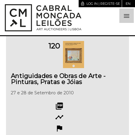
lock_open
LOG IN | REGISTE-SE
EN

120
Antiguidades e Obras de Arte -
Pinturas, Pratas e Jóias
27 e 28 de Setembro de 2010
picture_as_pdf
timeline
flag