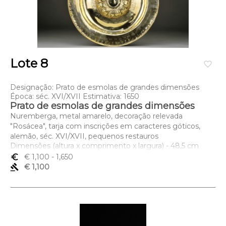
Lote 8
favorite_border
Designação: Prato de esmolas de grandes dimensões
Época: séc. XVI/XVII Estimativa: 1650
Prato de esmolas de grandes dimensões
Nuremberga, metal amarelo, decoração relevada
"Rosácea", tarja com inscrições em caracteres góticos,
alemão, séc. XVI/XVII, pequenos restauros
Dimensões (altura x comprimento x largura) - 48,5 cm
euro_symbol
€ 1,100
- 1,650
gavel
€ 1,100