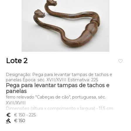
Lote 2
favorite_border
Designação: Pega para levantar tampas de tachos e
panelas Época: séc. XVII/XVIII Estimativa: 225
Pega para levantar tampas de tachos e
panelas
ferro relevado "Cabeças de cão", portuguesa, séc.
XVII/XVIII
Dimensões (altura x comprimento x largura) - 11,5 cm
euro_symbol
€ 150
- 225
gavel
€ 150