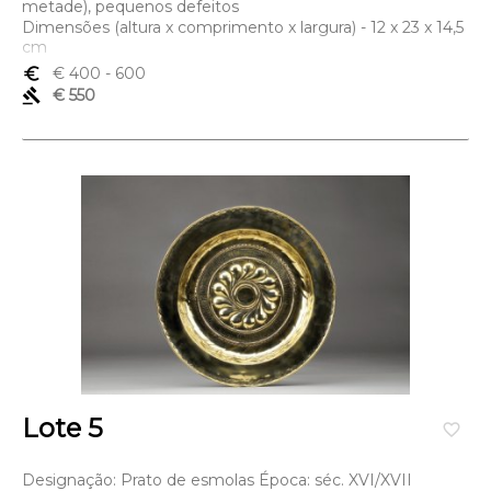
metade), pequenos defeitos
Dimensões (altura x comprimento x largura) - 12 x 23 x 14,5
cm
euro_symbol
€ 400
- 600
gavel
€ 550
Lote 5
favorite_border
Designação: Prato de esmolas Época: séc. XVI/XVII