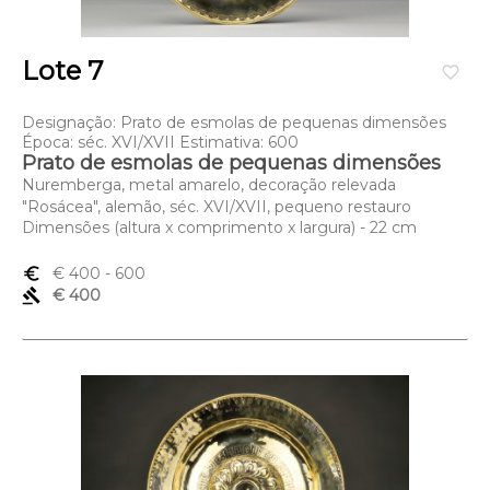
Lote 7
favorite_border
Designação: Prato de esmolas de pequenas dimensões
Época: séc. XVI/XVII Estimativa: 600
Prato de esmolas de pequenas dimensões
Nuremberga, metal amarelo, decoração relevada
"Rosácea", alemão, séc. XVI/XVII, pequeno restauro
Dimensões (altura x comprimento x largura) - 22 cm
euro_symbol
€ 400
- 600
gavel
€ 400