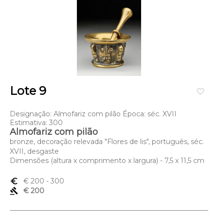
Lote 9
favorite_border
Designação: Almofariz com pilão Época: séc. XVII
Estimativa: 300
Almofariz com pilão
bronze, decoração relevada "Flores de lis", português, séc.
XVII, desgaste
Dimensões (altura x comprimento x largura) - 7,5 x 11,5 cm
euro_symbol
€ 200
- 300
gavel
€ 200