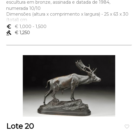
escultura em bronze, assinada e datada de 1984,
numerada 10/10
Dimensões (altura x comprimento x largura) - 25 x 63 x 30
(total) cm
euro_symbol
€ 1,000
- 1,500
gavel
€ 1,250
Lote 20
favorite_border