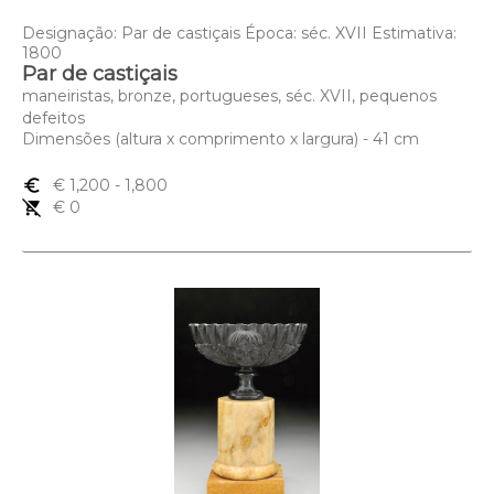
Designação: Par de castiçais Época: séc. XVII Estimativa:
1800
Par de castiçais
maneiristas, bronze, portugueses, séc. XVII, pequenos
defeitos
Dimensões (altura x comprimento x largura) - 41 cm
euro_symbol
€ 1,200
- 1,800
remove_shopping_cart
€ 0