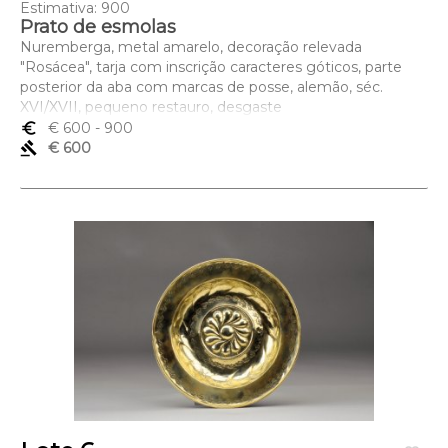
Estimativa: 900
Prato de esmolas
Nuremberga, metal amarelo, decoração relevada
"Rosácea", tarja com inscrição caracteres góticos, parte
posterior da aba com marcas de posse, alemão, séc.
XVI/XVII, pequeno restauro, desgaste
Dimensões (altura x comprimento x largura) - 39,5 cm
euro_symbol
€ 600
- 900
gavel
€ 600