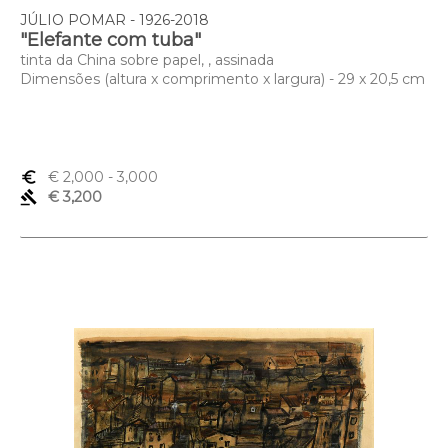
JÚLIO POMAR - 1926-2018
"Elefante com tuba"
tinta da China sobre papel, , assinada
Dimensões (altura x comprimento x largura) - 29 x 20,5 cm
euro_symbol
€ 2,000
- 3,000
gavel
€ 3,200