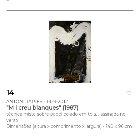
14
favorite_border
ANTONI TÀPIES - 1923-2012
"M i creu blanques" (1987)
técnica mista sobre papel colado em tela, , assinada no
verso
Dimensões (altura x comprimento x largura) - 140 x 96 cm