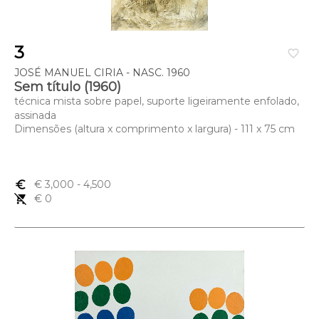
3
favorite_border
JOSÉ MANUEL CIRIA - NASC. 1960
Sem título (1960)
técnica mista sobre papel, suporte ligeiramente enfolado,
assinada
Dimensões (altura x comprimento x largura) - 111 x 75 cm
euro_symbol
€ 3,000
- 4,500
remove_shopping_cart
€ 0