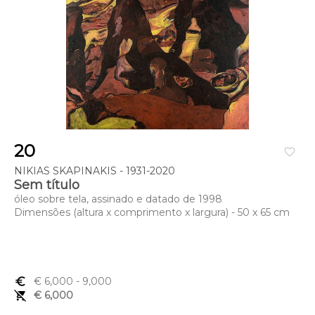
20
favorite_border
NIKIAS SKAPINAKIS - 1931-2020
Sem título
óleo sobre tela, assinado e datado de 1998
Dimensões (altura x comprimento x largura) - 50 x 65 cm
euro_symbol
€ 6,000
- 9,000
remove_shopping_cart
€ 6,000