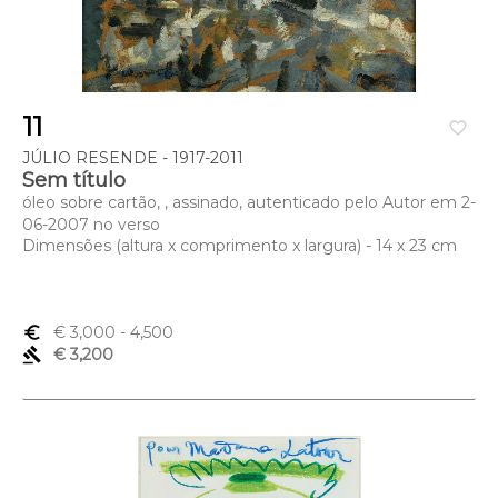
11
favorite_border
JÚLIO RESENDE - 1917-2011
Sem título
óleo sobre cartão, , assinado, autenticado pelo Autor em 2-
06-2007 no verso
Dimensões (altura x comprimento x largura) - 14 x 23 cm
euro_symbol
€ 3,000
- 4,500
gavel
€ 3,200