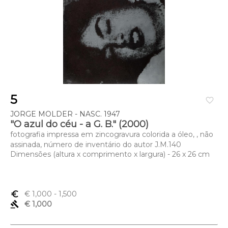
5
favorite_border
JORGE MOLDER - NASC. 1947
"O azul do céu - a G. B." (2000)
fotografia impressa em zincogravura colorida a óleo, , não
assinada, número de inventário do autor J.M.140
Dimensões (altura x comprimento x largura) - 26 x 26 cm
euro_symbol
€ 1,000
- 1,500
gavel
€ 1,000