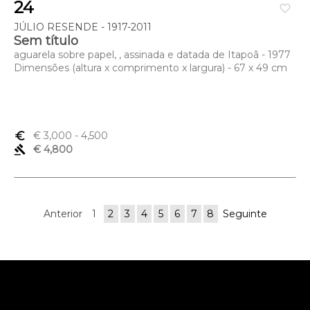
24
favorite_border
JÚLIO RESENDE - 1917-2011
Sem título
aguarela sobre papel, , assinada e datada de Itapoã - 1977
Dimensões (altura x comprimento x largura) - 67 x 49 cm
euro_symbol
€ 3,000
- 4,500
gavel
€ 4,800
Anterior
1
2
3
4
5
6
7
8
Seguinte