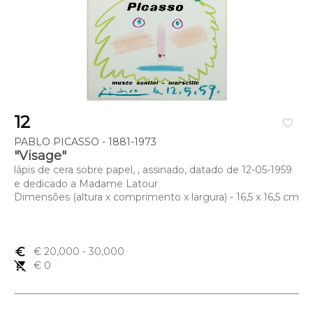
12
favorite_border
PABLO PICASSO - 1881-1973
"Visage"
lápis de cera sobre papel, , assinado, datado de 12-05-1959
e dedicado a Madame Latour
Dimensões (altura x comprimento x largura) - 16,5 x 16,5 cm
euro_symbol
€ 20,000
- 30,000
remove_shopping_cart
€ 0