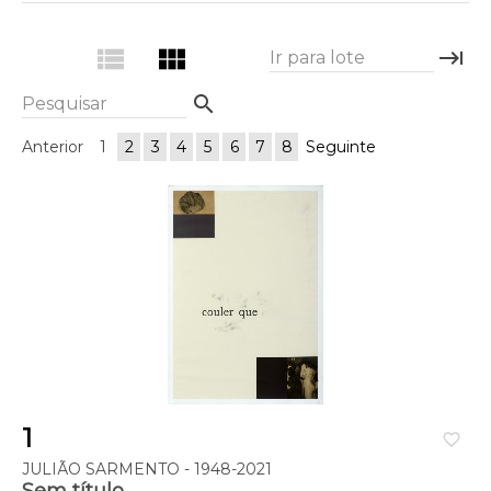
view_list
view_module
keyboard_tab
Ir para lote
search
Pesquisar
Anterior
1
2
3
4
5
6
7
8
Seguinte
1
favorite_border
JULIÃO SARMENTO - 1948-2021