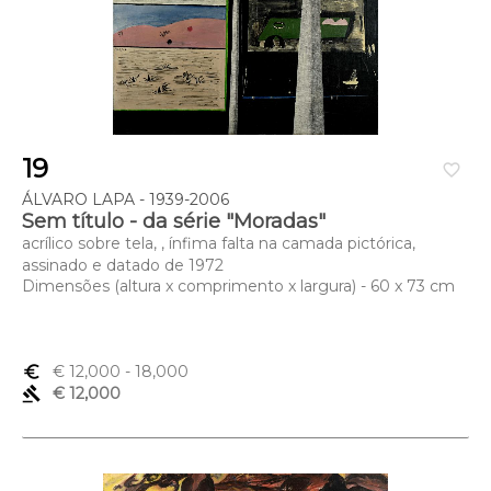
19
favorite_border
ÁLVARO LAPA - 1939-2006
Sem título - da série "Moradas"
acrílico sobre tela, , ínfima falta na camada pictórica,
assinado e datado de 1972
Dimensões (altura x comprimento x largura) - 60 x 73 cm
euro_symbol
€ 12,000
- 18,000
gavel
€ 12,000