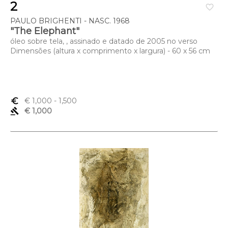
2
favorite_border
PAULO BRIGHENTI - NASC. 1968
"The Elephant"
óleo sobre tela, , assinado e datado de 2005 no verso
Dimensões (altura x comprimento x largura) - 60 x 56 cm
euro_symbol
€ 1,000
- 1,500
gavel
€ 1,000