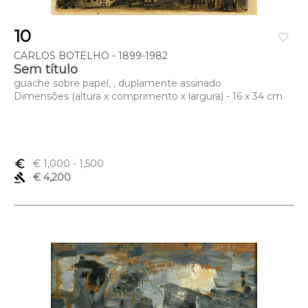
10
favorite_border
CARLOS BOTELHO - 1899-1982
Sem título
guache sobre papel, , duplamente assinado
Dimensões (altura x comprimento x largura) - 16 x 34 cm
euro_symbol
€ 1,000
- 1,500
gavel
€ 4,200