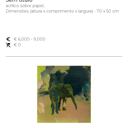
Sem título
acrílico sobre papel,
Dimensões (altura x comprimento x largura) - 70 x 50 cm
euro_symbol
€ 6,000
- 9,000
remove_shopping_cart
€ 0