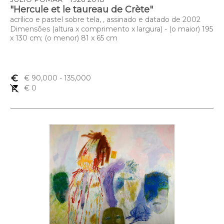
"Hercule et le taureau de Crète"
acrílico e pastel sobre tela, , assinado e datado de 2002
Dimensões (altura x comprimento x largura) - (o maior) 195
x 130 cm; (o menor) 81 x 65 cm
euro_symbol
€ 90,000
- 135,000
remove_shopping_cart
€ 0