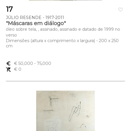
17
favorite_border
JÚLIO RESENDE - 1917-2011
"Máscaras em diálogo"
óleo sobre tela, , assinado, assinado e datado de 1999 no
verso
Dimensões (altura x comprimento x largura) - 200 x 250
cm
euro_symbol
€ 50,000
- 75,000
remove_shopping_cart
€ 0