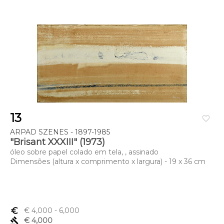
13
favorite_border
ARPAD SZENES - 1897-1985
"Brisant XXXIII" (1973)
óleo sobre papel colado em tela, , assinado
Dimensões (altura x comprimento x largura) - 19 x 36 cm
euro_symbol
€ 4,000
- 6,000
gavel
€ 4,000