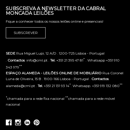
SUBSCREVA A NEWSLETTER DA CABRAL
MONCADA LEILÕES
Fique a conhecer todos os nossos leilões online e presenciais!
SUBSCREVER
SEDE
Rua Miguel Lupi, 12 A/D . 1200-725 Lisboa - Portugal
*
.
Contactos
: info@cml.pt .
Tel.
+351 21 395 47 81
. Whatsapp +351 910
**
343 979
ESPAÇO ALAMEDA - LEILÕES ONLINE DE MOBILIÁRIO
Rua Coronel
Luna de Oliveira, 15 B . 1900-166 Lisboa - Portugal .
Contactos
:
*
**
alameda@cml.pt .
Tel.
+351 21 131 93 14
. Whatsapp. +351 919 132 080
*
**
chamada para a rede fixa nacional
chamada para a rede móvel
nacional