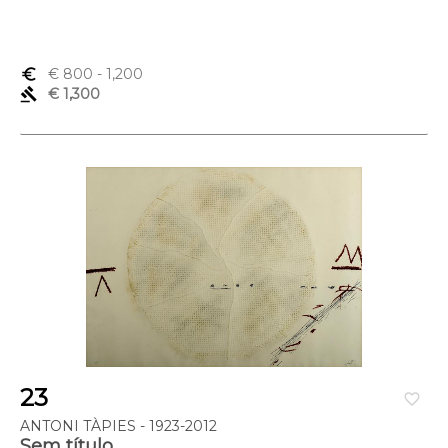
euro_symbol
€ 800
- 1,200
gavel
€ 1,300
23
favorite_border
ANTONI TÀPIES - 1923-2012
Sem título