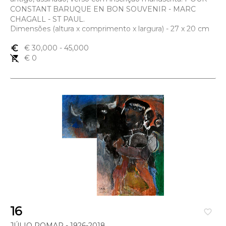
CONSTANT BARUQUE EN BON SOUVENIR - MARC
CHAGALL - ST PAUL.
Dimensões (altura x comprimento x largura) - 27 x 20 cm
euro_symbol
€ 30,000
- 45,000
remove_shopping_cart
€ 0
16
favorite_border
JÚLIO POMAR - 1926-2018