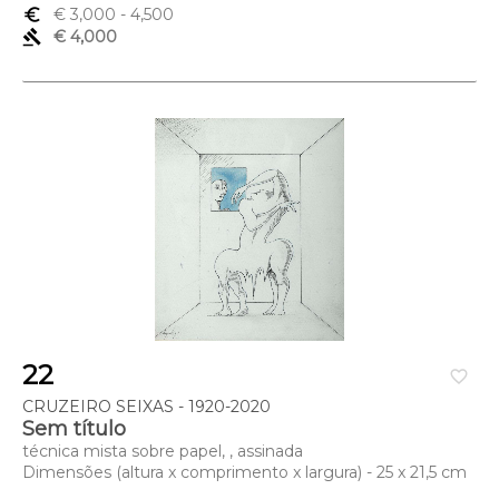
euro_symbol
€ 3,000
- 4,500
gavel
€ 4,000
22
favorite_border
CRUZEIRO SEIXAS - 1920-2020
Sem título
técnica mista sobre papel, , assinada
Dimensões (altura x comprimento x largura) - 25 x 21,5 cm