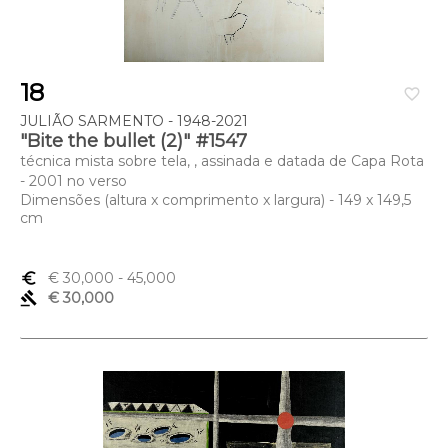
18
favorite_border
JULIÃO SARMENTO - 1948-2021
"Bite the bullet (2)" #1547
técnica mista sobre tela, , assinada e datada de Capa Rota
- 2001 no verso
Dimensões (altura x comprimento x largura) - 149 x 149,5
cm
euro_symbol
€ 30,000
- 45,000
gavel
€ 30,000