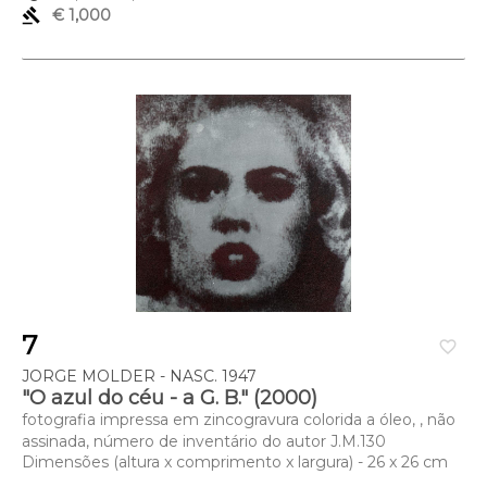
gavel
€ 1,000
7
favorite_border
JORGE MOLDER - NASC. 1947
"O azul do céu - a G. B." (2000)
fotografia impressa em zincogravura colorida a óleo, , não
assinada, número de inventário do autor J.M.130
Dimensões (altura x comprimento x largura) - 26 x 26 cm