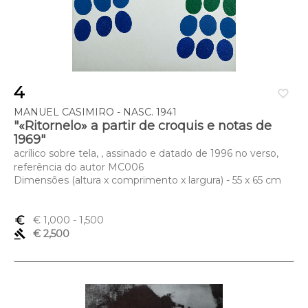
4
favorite_border
MANUEL CASIMIRO - NASC. 1941
"«Ritornelo» a partir de croquis e notas de
1969"
acrílico sobre tela, , assinado e datado de 1996 no verso,
referência do autor MC006
Dimensões (altura x comprimento x largura) - 55 x 65 cm
euro_symbol
€ 1,000
- 1,500
gavel
€ 2,500