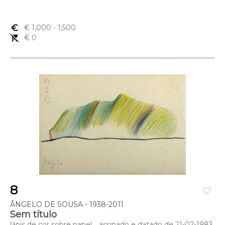
euro_symbol
€ 1,000
- 1,500
remove_shopping_cart
€ 0
8
favorite_border
ÂNGELO DE SOUSA - 1938-2011
Sem título
lápis de cor sobre papel, , assinado e datado de 21-02-1983