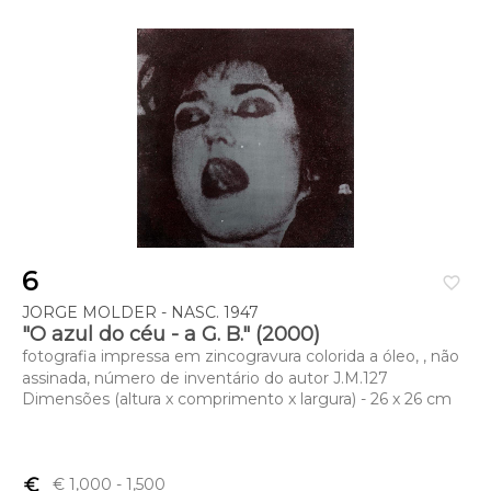
6
favorite_border
JORGE MOLDER - NASC. 1947
"O azul do céu - a G. B." (2000)
fotografia impressa em zincogravura colorida a óleo, , não
assinada, número de inventário do autor J.M.127
Dimensões (altura x comprimento x largura) - 26 x 26 cm
euro_symbol
€ 1,000
- 1,500