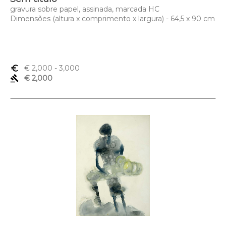
gravura sobre papel, assinada, marcada HC
Dimensões (altura x comprimento x largura) - 64,5 x 90 cm
euro_symbol
€ 2,000
- 3,000
gavel
€ 2,000