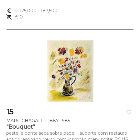
euro_symbol
€ 125,000
- 187,500
remove_shopping_cart
€ 0
15
favorite_border
MARC CHAGALL - 1887-1985
"Bouquet"
pastel e ponta seca sobre papel, , suporte com restauro
antigo, assinado, verso com inscrição manuscrita: POUR