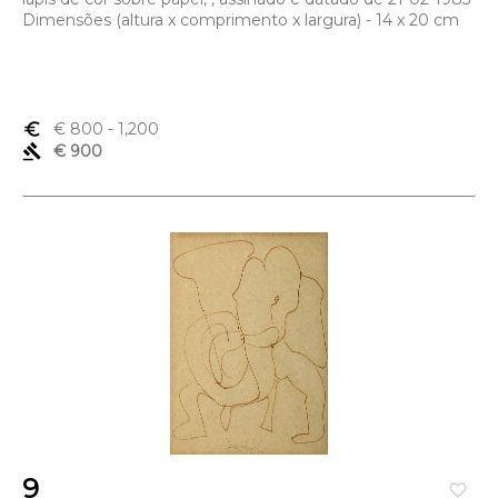
Dimensões (altura x comprimento x largura) - 14 x 20 cm
euro_symbol
€ 800
- 1,200
gavel
€ 900
9
favorite_border