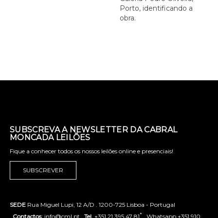
Porto, identificando a
obra.
SUBSCREVA A NEWSLETTER DA CABRAL
MONCADA LEILÕES
Fique a conhecer todos os nossos leilões online e presenciais!
SUBSCREVER
SEDE
Rua Miguel Lupi, 12 A/D . 1200-725 Lisboa - Portugal
*
.
Contactos
: info@cml.pt .
Tel.
+351 21 395 47 81
. Whatsapp +351 910