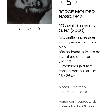
5
chevron_left
chevron_right
JORGE MOLDER -
NASC. 1947
"O azul do céu - a
chevron_left
chevron_right
1/2
G. B." (2000)
fotografia impressa em
zincogravura colorida a
óleo
não assinada, número de
inventário do autor
J.M.140
Dimensões (altura x
comprimento x largura) -
26 x 26 cm
Notas: Colecção
Particular - Porto.
Verso com etiqueta da
Galeria Pedro Oliveira,