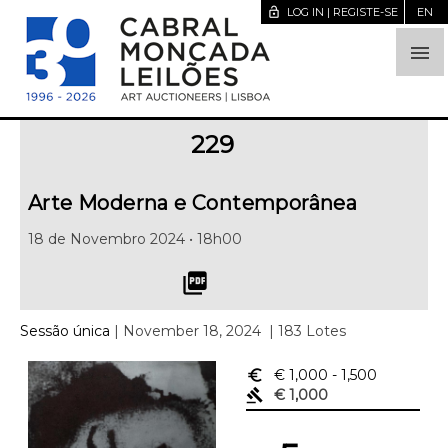
lock_open
LOG IN | REGISTE-SE
EN

229
Arte Moderna e Contemporânea
18 de Novembro 2024 • 18h00
picture_as_pdf
Sessão única
| November 18, 2024
| 183 Lotes
euro_symbol
€ 1,000
- 1,500
gavel
€ 1,000