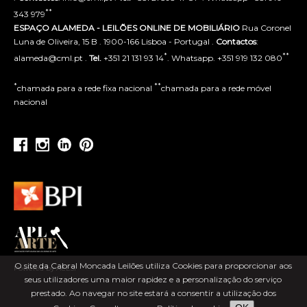
**
343 979
ESPAÇO ALAMEDA - LEILÕES ONLINE DE MOBILIÁRIO
Rua Coronel
Luna de Oliveira, 15 B . 1900-166 Lisboa - Portugal .
Contactos
:
*
**
alameda@cml.pt .
Tel.
+351 21 131 93 14
. Whatsapp. +351 919 132 080
*
**
chamada para a rede fixa nacional
chamada para a rede móvel
nacional
O site da Cabral Moncada Leilões utiliza Cookies para proporcionar aos
Powered by ACLSI
seus utilizadores uma maior rapidez e a personalização do serviço
prestado. Ao navegar no site estará a consentir a utilização dos