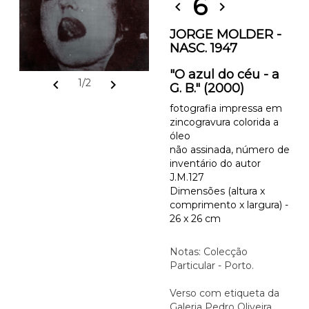
6
chevron_left
chevron_right
JORGE MOLDER -
NASC. 1947
"O azul do céu - a
chevron_left
chevron_right
1/2
G. B." (2000)
fotografia impressa em
zincogravura colorida a
óleo
não assinada, número de
inventário do autor
J.M.127
Dimensões (altura x
comprimento x largura) -
26 x 26 cm
Notas: Colecção
Particular - Porto.
Verso com etiqueta da
Galeria Pedro Oliveira,