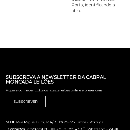
Porto, identificando a
obra.
SUBSCREVA A NEWSLETTER DA CABRAL
MONCADA LEILÕES
Fique a conhecer todos os nossos leilões online e presenciais!
SUBSCREVER
SEDE
Rua Miguel Lupi, 12 A/D . 1200-725 Lisboa - Portugal
*
.
Contactos
: info@cml.pt .
Tel.
+351 21 395 47 81
. Whatsapp +351 910