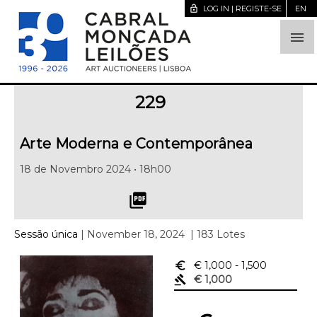
lock_open
LOG IN | REGISTE-SE
EN

229
Arte Moderna e Contemporânea
18 de Novembro 2024 • 18h00
picture_as_pdf
Sessão única
| November 18, 2024
| 183 Lotes
euro_symbol
€ 1,000
- 1,500
gavel
€ 1,000