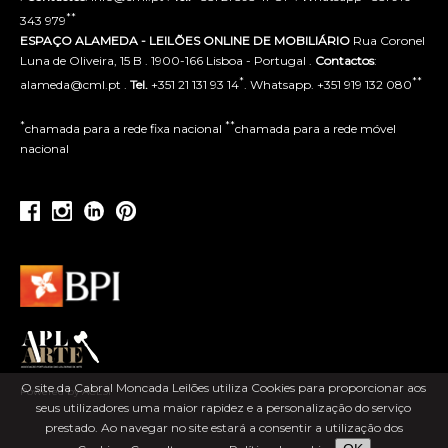
**
343 979
ESPAÇO ALAMEDA - LEILÕES ONLINE DE MOBILIÁRIO
Rua Coronel
Luna de Oliveira, 15 B . 1900-166 Lisboa - Portugal .
Contactos
:
*
**
alameda@cml.pt .
Tel.
+351 21 131 93 14
. Whatsapp. +351 919 132 080
*
**
chamada para a rede fixa nacional
chamada para a rede móvel
nacional
O site da Cabral Moncada Leilões utiliza Cookies para proporcionar aos
Powered by ACLSI
seus utilizadores uma maior rapidez e a personalização do serviço
prestado. Ao navegar no site estará a consentir a utilização dos