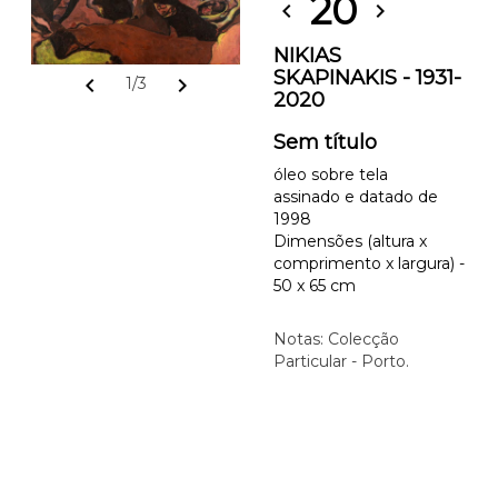
20
chevron_left
chevron_right
NIKIAS
SKAPINAKIS - 1931-
chevron_left
chevron_right
1/3
2020
Sem título
óleo sobre tela
assinado e datado de
1998
Dimensões (altura x
comprimento x largura) -
50 x 65 cm
Notas: Colecção
Particular - Porto.