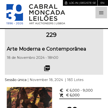
lock_open
LOG IN | REGISTE-SE
EN

229
Arte Moderna e Contemporânea
18 de Novembro 2024 • 18h00
picture_as_pdf
Sessão única
| November 18, 2024
| 183 Lotes
euro_symbol
€ 6,000
- 9,000
remove_shopping_cart
€ 6,000