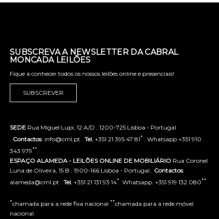
SUBSCREVA A NEWSLETTER DA CABRAL
MONCADA LEILÕES
Fique a conhecer todos os nossos leilões online e presenciais!
SUBSCREVER
SEDE
Rua Miguel Lupi, 12 A/D . 1200-725 Lisboa - Portugal
*
.
Contactos
: info@cml.pt .
Tel.
+351 21 395 47 81
. Whatsapp +351 910
**
343 979
ESPAÇO ALAMEDA - LEILÕES ONLINE DE MOBILIÁRIO
Rua Coronel
Luna de Oliveira, 15 B . 1900-166 Lisboa - Portugal .
Contactos
:
*
**
alameda@cml.pt .
Tel.
+351 21 131 93 14
. Whatsapp. +351 919 132 080
*
**
chamada para a rede fixa nacional
chamada para a rede móvel
nacional