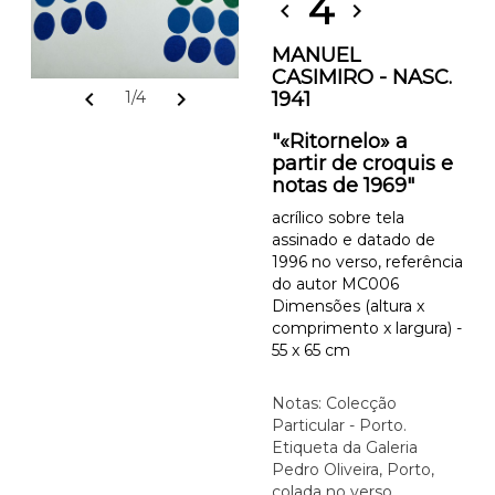
4
chevron_left
chevron_right
MANUEL
CASIMIRO - NASC.
1941
chevron_left
chevron_right
1/4
"«Ritornelo» a
partir de croquis e
notas de 1969"
acrílico sobre tela
assinado e datado de
1996 no verso, referência
do autor MC006
Dimensões (altura x
comprimento x largura) -
55 x 65 cm
Notas: Colecção
Particular - Porto.
Etiqueta da Galeria
Pedro Oliveira, Porto,
colada no verso.