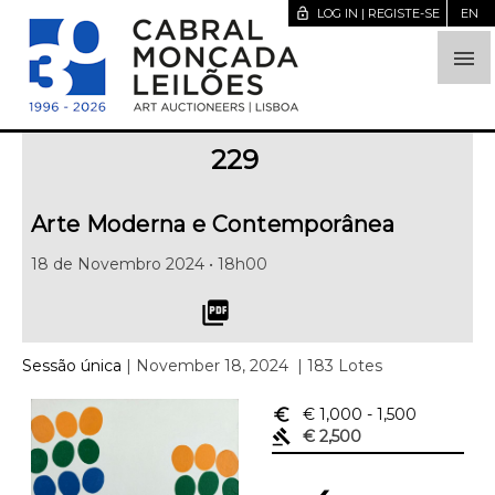
lock_open
LOG IN | REGISTE-SE
EN

229
Arte Moderna e Contemporânea
18 de Novembro 2024 • 18h00
picture_as_pdf
Sessão única
| November 18, 2024
| 183 Lotes
euro_symbol
€ 1,000
- 1,500
gavel
€ 2,500