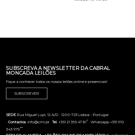
SUBSCREVA A NEWSLETTER DA CABRAL
MONCADA LEILÕES
Fique a conhecer todos os nossos leilões online e presenciais!
SUBSCREVER
SEDE
Rua Miguel Lupi, 12 A/D . 1200-725 Lisboa - Portugal
*
.
Contactos
: info@cml.pt .
Tel.
+351 21 395 47 81
. Whatsapp +351 910
**
343 979