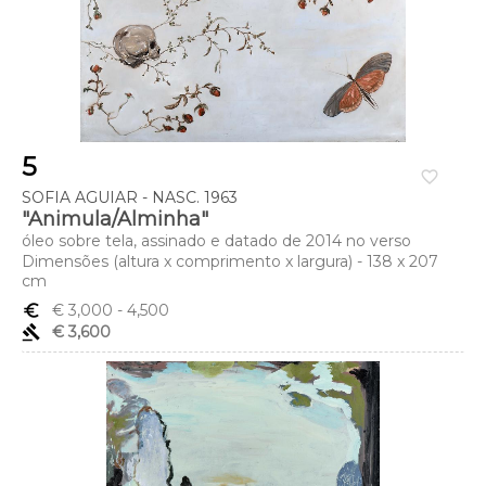
5
favorite_border
SOFIA AGUIAR - NASC. 1963
"Animula/Alminha"
óleo sobre tela, assinado e datado de 2014 no verso
Dimensões (altura x comprimento x largura) - 138 x 207
cm
euro_symbol
€ 3,000
- 4,500
gavel
€ 3,600