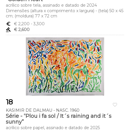
acrílico sobre tela, assinado e datado de 2024
Dimensões (altura x comprimento x largura) - (tela) 50 x 45
cm; (moldura) 77 x 72 cm
euro_symbol
€ 2,200
- 3,300
gavel
€ 2,600
18
favorite_border
KASIMIR DE DALMAU - NASC. 1960
Série - “Plou i fa sol / It´s raining and it´s
sunny”
acrílico sobre papel, assinado e datado de 2025