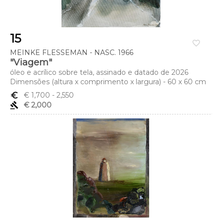
15
favorite_border
MEINKE FLESSEMAN - NASC. 1966
"Viagem"
óleo e acrílico sobre tela, assinado e datado de 2026
Dimensões (altura x comprimento x largura) - 60 x 60 cm
euro_symbol
€ 1,700
- 2,550
gavel
€ 2,000