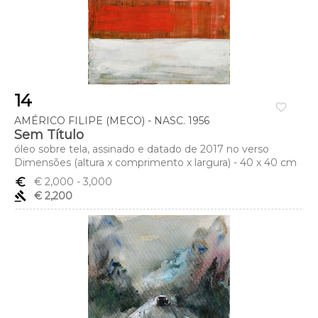
14
favorite_border
AMÉRICO FILIPE (MECO) - NASC. 1956
Sem Título
óleo sobre tela, assinado e datado de 2017 no verso
Dimensões (altura x comprimento x largura) - 40 x 40 cm
euro_symbol
€ 2,000
- 3,000
gavel
€ 2,200