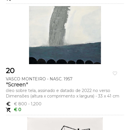
20
favorite_border
VASCO MONTEIRO - NASC. 1957
"Screen"
óleo sobre tela, assinado e datado de 2022 no verso
Dimensões (altura x comprimento x largura) - 33 x 41 cm
euro_symbol
€ 800
- 1,200
remove_shopping_cart
€ 0