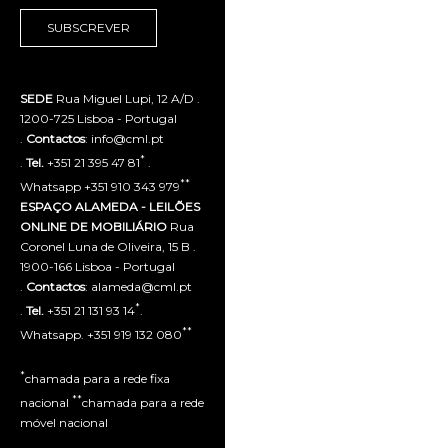
SUBSCREVER
SEDE
Rua Miguel Lupi, 12 A/D .
1200-725 Lisboa - Portugal
.
Contactos
: info@cml.pt
*
.
Tel.
+351 21 395 47 81
.
**
Whatsapp +351 910 343 979
ESPAÇO ALAMEDA - LEILÕES
ONLINE DE MOBILIÁRIO
Rua
Coronel Luna de Oliveira, 15 B .
1900-166 Lisboa - Portugal
.
Contactos
: alameda@cml.pt
*
.
Tel.
+351 21 131 93 14
.
**
Whatsapp. +351 919 132 080
*
chamada para a rede fixa
**
nacional
chamada para a rede
móvel nacional