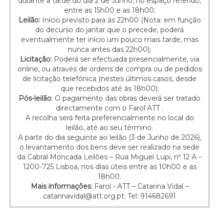
durante a tarde do dia 2 de Junho, no espaço referido,
entre as 15h00 e as 18h00;
Leilão:
Início previsto para às 22h00 (Nota: em função
do decurso do jantar que o precede, poderá
eventualmente ter início um pouco mais tarde, mas
nunca antes das 22h00);
Licitação:
Poderá ser efectuada presencialmente, via
online, ou através de ordens de compra ou de pedidos
de licitação telefónica (nestes últimos casos, desde
que recebidos até às 18h00);
Pós-leilão
: O pagamento das obras deverá ser tratado
directamente com o Farol ATT .
A recolha será feita preferencialmente no local do
leilão, até ao seu término.
A partir do dia seguinte ao leilão (3 de Junho de 2026),
o levantamento dos bens deve ser realizado na sede
da Cabral Moncada Leilões – Rua Miguel Lupi, nº 12 A –
1200-725 Lisboa, nos dias úteis entre as 10h00 e as
18h00.
Mais informações
: Farol - ATT – Catarina Vidal –
catarinavidal@att.org.pt; Tel: 914682691