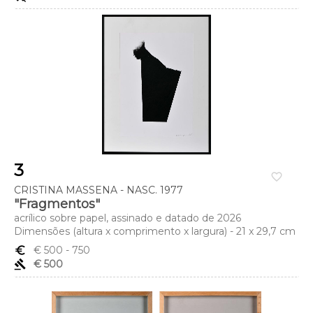
3
favorite_border
CRISTINA MASSENA - NASC. 1977
"Fragmentos"
acrílico sobre papel, assinado e datado de 2026
Dimensões (altura x comprimento x largura) - 21 x 29,7 cm
euro_symbol
€ 500
- 750
gavel
€ 500