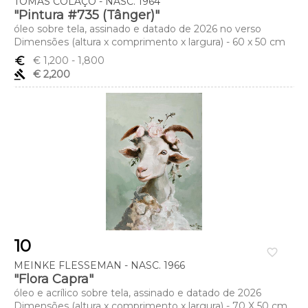
TOMÁS COLAÇO - NASC. 1964
"Pintura #735 (Tânger)"
óleo sobre tela, assinado e datado de 2026 no verso
Dimensões (altura x comprimento x largura) - 60 x 50 cm
euro_symbol
€ 1,200
- 1,800
gavel
€ 2,200
10
favorite_border
MEINKE FLESSEMAN - NASC. 1966
"Flora Capra"
óleo e acrílico sobre tela, assinado e datado de 2026
Dimensões (altura x comprimento x largura) - 70 X 50 cm