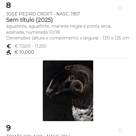
8
favorite_border
JOSÉ PEDRO CROFT - NASC. 1957
Sem título (2025)
águatinta, águaforte, maneira negra e ponta seca,
assinada, numerada 10/18
Dimensões (altura x comprimento x largura) - 130 x 125 cm
euro_symbol
€ 7,500
- 11,250
gavel
€ 10,000
9
favorite_border