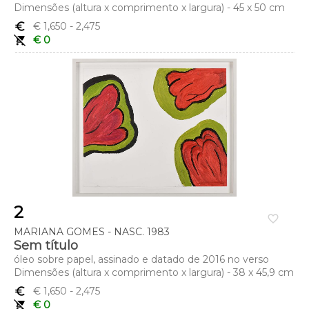
Dimensões (altura x comprimento x largura) - 45 x 50 cm
euro_symbol
€ 1,650
- 2,475
remove_shopping_cart
€ 0
2
favorite_border
MARIANA GOMES - NASC. 1983
Sem título
óleo sobre papel, assinado e datado de 2016 no verso
Dimensões (altura x comprimento x largura) - 38 x 45,9 cm
euro_symbol
€ 1,650
- 2,475
remove_shopping_cart
€ 0