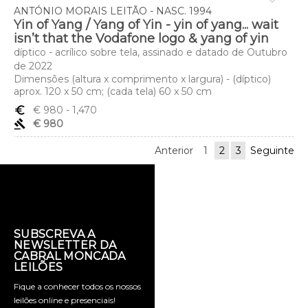
ANTÓNIO MORAIS LEITÃO - NASC. 1994
Yin of Yang / Yang of Yin - yin of yang... wait
isn’t that the Vodafone logo & yang of yin
díptico - acrílico sobre tela, assinado e datado de Outubro
de 2022
Dimensões (altura x comprimento x largura) - (díptico)
aprox. 120 x 50 cm; (cada tela) 60 x 50 cm
euro_symbol
€ 980
- 1,470
gavel
€ 980
Anterior
1
2
3
Seguinte
SUBSCREVA A
NEWSLETTER DA
CABRAL MONCADA
LEILÕES
Fique a conhecer todos os nossos
leilões online e presenciais!