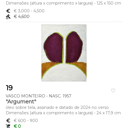
Dimensões (altura x comprimento x largura) - 125 x 150 cm
euro_symbol
€ 3,000
- 4,500
gavel
€ 4,600
19
favorite_border
VASCO MONTEIRO - NASC. 1957
"Argument"
óleo sobre tela, assinado e datado de 2024 no verso
Dimensões (altura x comprimento x largura) - 24 x 17,9 cm
euro_symbol
€ 600
- 900
remove_shopping_cart
€ 0