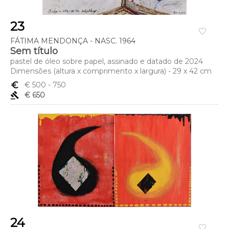
23
favorite_border
FÁTIMA MENDONÇA - NASC. 1964
Sem título
pastel de óleo sobre papel, assinado e datado de 2024
Dimensões (altura x comprimento x largura) - 29 x 42 cm
euro_symbol
€ 500
- 750
gavel
€ 650
24
favorite_border