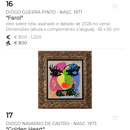
16
favorite_border
DIOGO GUERRA PINTO - NASC. 1971
"Farol"
óleo sobre tela, assinado e datado de 2026 no verso
Dimensões (altura x comprimento x largura) - 65 x 50 cm
euro_symbol
€ 800
- 1,200
gavel
€ 800
17
favorite_border
DIOGO NAVARRO DE CASTRO - NASC. 1973
"Golden Heart"