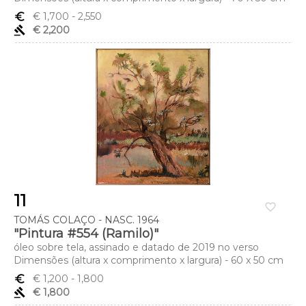
euro_symbol
€ 1,700
- 2,550
gavel
€ 2,200
11
favorite_border
TOMÁS COLAÇO - NASC. 1964
"Pintura #554 (Ramilo)"
óleo sobre tela, assinado e datado de 2019 no verso
Dimensões (altura x comprimento x largura) - 60 x 50 cm
euro_symbol
€ 1,200
- 1,800
gavel
€ 1,800