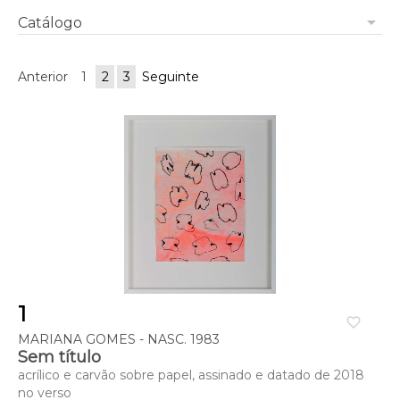
arrow_drop_down
Catálogo
Anterior
1
2
3
Seguinte
1
favorite_border
MARIANA GOMES - NASC. 1983
Sem título
acrílico e carvão sobre papel, assinado e datado de 2018
no verso