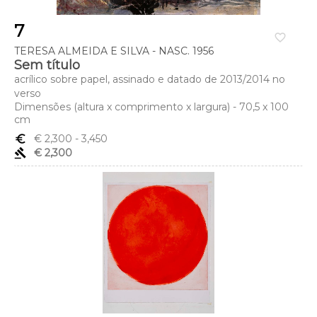
7
favorite_border
TERESA ALMEIDA E SILVA - NASC. 1956
Sem título
acrílico sobre papel, assinado e datado de 2013/2014 no
verso
Dimensões (altura x comprimento x largura) - 70,5 x 100
cm
euro_symbol
€ 2,300
- 3,450
gavel
€ 2,300