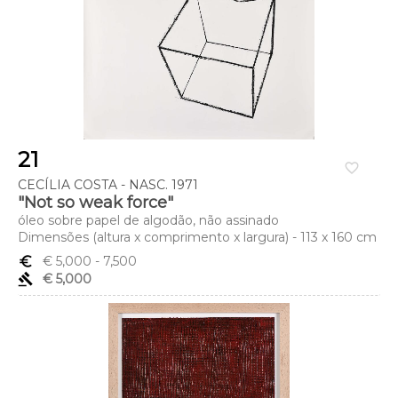
21
favorite_border
CECÍLIA COSTA - NASC. 1971
"Not so weak force"
óleo sobre papel de algodão, não assinado
Dimensões (altura x comprimento x largura) - 113 x 160 cm
euro_symbol
€ 5,000
- 7,500
gavel
€ 5,000