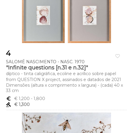
4
favorite_border
SALOMÉ NASCIMENTO - NASC. 1970
"Infinite questions [n.31 e n.32]"
díptico - tinta caligráfica, ecoline e acrílico sobre papel
from QUESTION X project, assinados e datados de 2021
Dimensões (altura x comprimento x largura) - (cada) 40 x
33 cm
euro_symbol
€ 1,200
- 1,800
gavel
€ 1,300