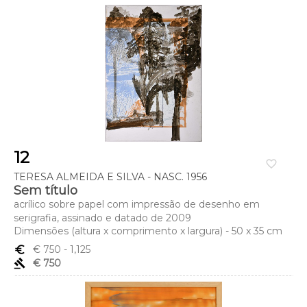
12
favorite_border
TERESA ALMEIDA E SILVA - NASC. 1956
Sem título
acrílico sobre papel com impressão de desenho em
serigrafia, assinado e datado de 2009
Dimensões (altura x comprimento x largura) - 50 x 35 cm
euro_symbol
€ 750
- 1,125
gavel
€ 750