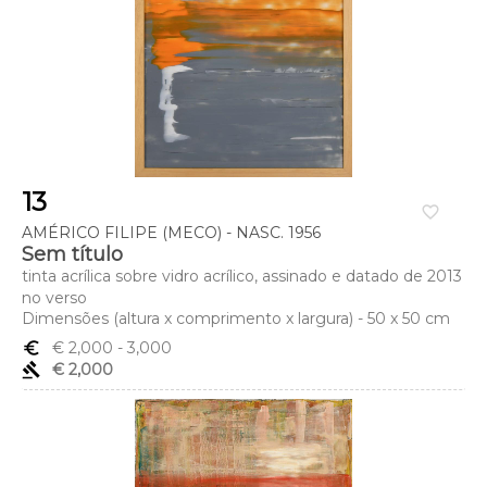
13
favorite_border
AMÉRICO FILIPE (MECO) - NASC. 1956
Sem título
tinta acrílica sobre vidro acrílico, assinado e datado de 2013
no verso
Dimensões (altura x comprimento x largura) - 50 x 50 cm
euro_symbol
€ 2,000
- 3,000
gavel
€ 2,000