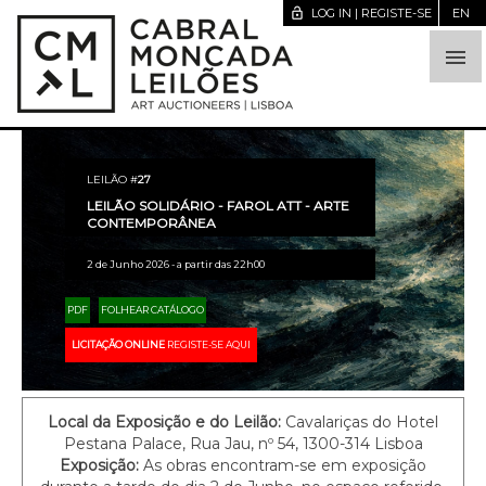
lock_open
LOG IN | REGISTE-SE
EN

LEILÃO #
27
LEILÃO SOLIDÁRIO - FAROL ATT - ARTE
CONTEMPORÂNEA
2 de Junho 2026 - a partir das 22h00
PDF
FOLHEAR CATÁLOGO
LICITAÇÃO ONLINE
REGISTE-SE AQUI
Local da Exposição e do Leilão:
Cavalariças do Hotel
Pestana Palace, Rua Jau, nº 54, 1300-314 Lisboa
Exposição:
As obras encontram-se em exposição