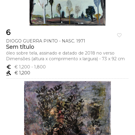
6
favorite_border
DIOGO GUERRA PINTO - NASC. 1971
Sem título
óleo sobre tela, assinado e datado de 2018 no verso
Dimensões (altura x comprimento x largura) - 73 x 92 cm
euro_symbol
€ 1,200
- 1,800
gavel
€ 1,200