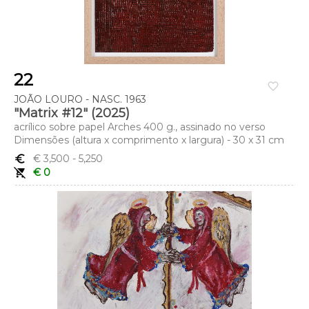
22
favorite_border
JOÃO LOURO - NASC. 1963
"Matrix #12" (2025)
acrílico sobre papel Arches 400 g., assinado no verso
Dimensões (altura x comprimento x largura) - 30 x 31 cm
euro_symbol
€ 3,500
- 5,250
remove_shopping_cart
€ 0