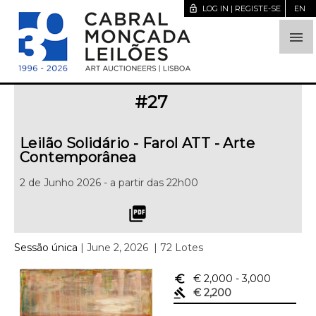
lock_open
LOG IN | REGISTE-SE
EN

#
27
Leilão Solidário - Farol ATT - Arte
Contemporânea
2 de Junho 2026 - a partir das 22h00
picture_as_pdf
Sessão única
| June 2, 2026
| 72 Lotes
euro_symbol
€ 2,000
- 3,000
gavel
€ 2,200