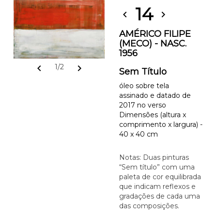
14
chevron_left
chevron_right
AMÉRICO FILIPE
(MECO) - NASC.
1956
chevron_left
chevron_right
1/2
Sem Título
óleo sobre tela
assinado e datado de
2017 no verso
Dimensões (altura x
comprimento x largura) -
40 x 40 cm
Notas: Duas pinturas
“Sem título” com uma
paleta de cor equilibrada
que indicam reflexos e
gradações de cada uma
das composições.