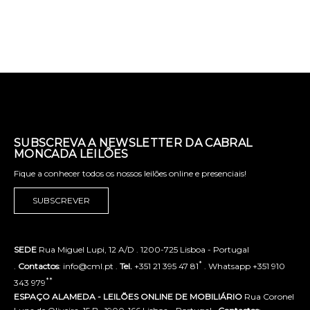
SUBSCREVA A NEWSLETTER DA CABRAL
MONCADA LEILÕES
Fique a conhecer todos os nossos leilões online e presenciais!
SUBSCREVER
SEDE
Rua Miguel Lupi, 12 A/D . 1200-725 Lisboa - Portugal
*
.
Contactos
: info@cml.pt .
Tel.
+351 21 395 47 81
. Whatsapp +351 910
**
343 979
ESPAÇO ALAMEDA - LEILÕES ONLINE DE MOBILIÁRIO
Rua Coronel