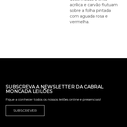
acrílica e carvão flutuam
sobre a folha pintada
com aguada rosa e
vermelha.
SUBSCREVA A NEWSLETTER DA CABRAL
MONCADA LEILÕES
Fique a conhecer todos os nossos leilões online e presenciais!
SUBSCREVER