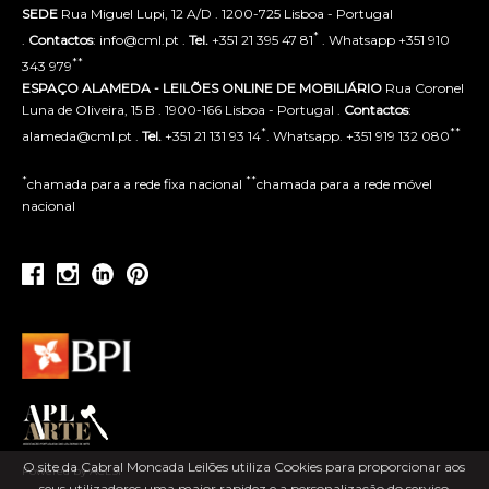
SEDE
Rua Miguel Lupi, 12 A/D . 1200-725 Lisboa - Portugal
*
.
Contactos
: info@cml.pt .
Tel.
+351 21 395 47 81
. Whatsapp +351 910
**
343 979
ESPAÇO ALAMEDA - LEILÕES ONLINE DE MOBILIÁRIO
Rua Coronel
Luna de Oliveira, 15 B . 1900-166 Lisboa - Portugal .
Contactos
:
*
**
alameda@cml.pt .
Tel.
+351 21 131 93 14
. Whatsapp. +351 919 132 080
*
**
chamada para a rede fixa nacional
chamada para a rede móvel
nacional
O site da Cabral Moncada Leilões utiliza Cookies para proporcionar aos
Powered by ACLSI
seus utilizadores uma maior rapidez e a personalização do serviço