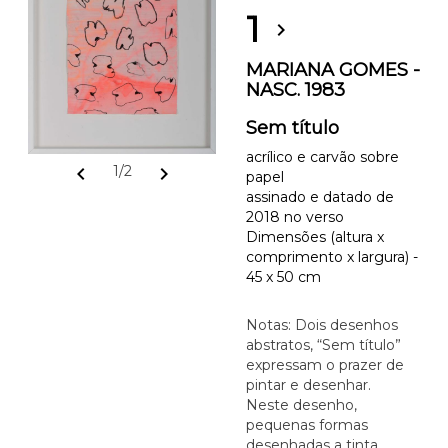
1
chevron_right
MARIANA GOMES -
NASC. 1983
Sem título
acrílico e carvão sobre
chevron_left
chevron_right
1/2
papel
assinado e datado de
2018 no verso
Dimensões (altura x
comprimento x largura) -
45 x 50 cm
Notas: Dois desenhos
abstratos, “Sem título”
expressam o prazer de
pintar e desenhar.
Neste desenho,
pequenas formas
desenhadas a tinta