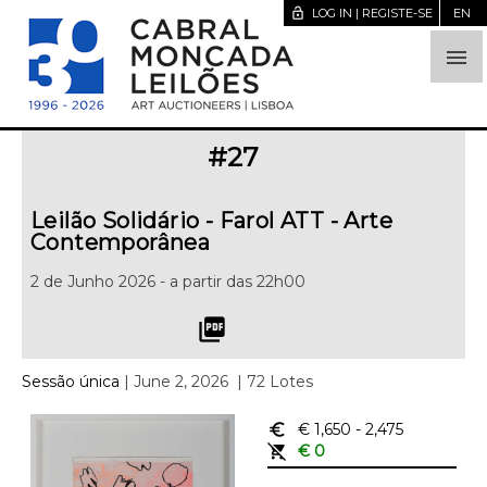
lock_open
LOG IN | REGISTE-SE
EN

#
27
Leilão Solidário - Farol ATT - Arte
Contemporânea
2 de Junho 2026 - a partir das 22h00
picture_as_pdf
Sessão única
| June 2, 2026
| 72 Lotes
euro_symbol
€ 1,650
- 2,475
remove_shopping_cart
€ 0