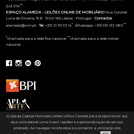
**
343 979
ESPAÇO ALAMEDA - LEILÕES ONLINE DE MOBILIÁRIO
Rua Coronel
Luna de Oliveira, 15 B . 1900-166 Lisboa - Portugal .
Contactos
:
*
**
alameda@cml.pt .
Tel.
+351 21 131 93 14
. Whatsapp. +351 919 132 080
*
**
chamada para a rede fixa nacional
chamada para a rede móvel
nacional
O site da Cabral Moncada Leilões utiliza Cookies para proporcionar aos
Powered by ACLSI
seus utilizadores uma maior rapidez e a personalização do serviço
prestado. Ao navegar no site estará a consentir a utilização dos