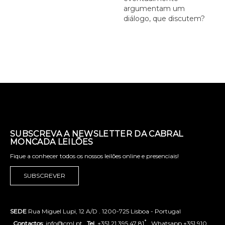
argumentam um
diálogo, que discutem?
SUBSCREVA A NEWSLETTER DA CABRAL
MONCADA LEILÕES
Fique a conhecer todos os nossos leilões online e presenciais!
SUBSCREVER
SEDE
Rua Miguel Lupi, 12 A/D . 1200-725 Lisboa - Portugal
*
.
Contactos
: info@cml.pt .
Tel.
+351 21 395 47 81
. Whatsapp +351 910