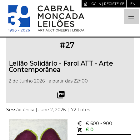
lock_open
LOG IN | REGISTE-SE
EN

#
27
Leilão Solidário - Farol ATT - Arte
Contemporânea
2 de Junho 2026 - a partir das 22h00
picture_as_pdf
Sessão única
| June 2, 2026
| 72 Lotes
euro_symbol
€ 600
- 900
remove_shopping_cart
€ 0