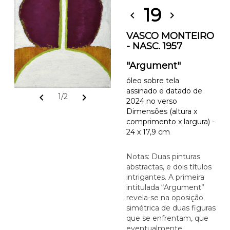
19
chevron_left
chevron_right
VASCO MONTEIRO
- NASC. 1957
"Argument"
óleo sobre tela
assinado e datado de
chevron_left
chevron_right
1/2
2024 no verso
Dimensões (altura x
comprimento x largura) -
24 x 17,9 cm
Notas: Duas pinturas
abstractas, e dois títulos
intrigantes. A primeira
intitulada “Argument”
revela-se na oposição
simétrica de duas figuras
que se enfrentam, que
eventualmente