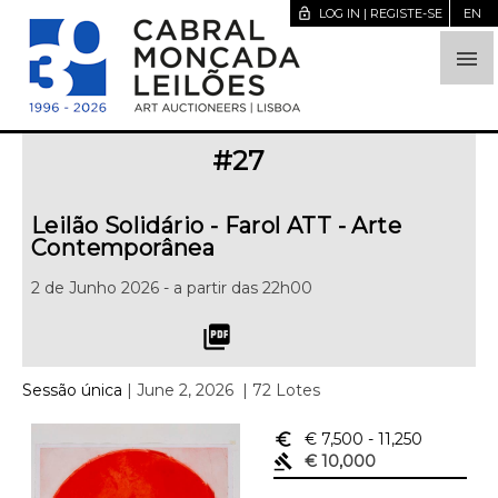
lock_open
LOG IN | REGISTE-SE
EN

#
27
Leilão Solidário - Farol ATT - Arte
Contemporânea
2 de Junho 2026 - a partir das 22h00
picture_as_pdf
Sessão única
| June 2, 2026
| 72 Lotes
euro_symbol
€ 7,500
- 11,250
gavel
€ 10,000