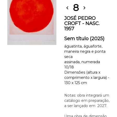
8
chevron_left
chevron_right
JOSÉ PEDRO
CROFT - NASC.
1957
Sem título (2025)
águatinta, águaforte,
maneira negra e ponta
seca
assinada, numerada
10/18
Dimensões (altura x
comprimento x largura) -
130 x 125 cm
Notas: obra integrará um
catálogo em preparação,
a ser lançado em 2027.
Uma obra de dimensão