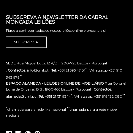
SUBSCREVA A NEWSLETTER DA CABRAL
MONCADA LEILÕES
Fique a conhecer todos os nossos leilões online e presenciais!
SUBSCREVER
SEDE
Rua Miguel Lupi, 12 A/D . 1200-725 Lisboa - Portugal
*
.
Contactos
: info@cml.pt .
Tel.
+351 21 395 47 81
. Whatsapp +351 910
**
343 979
ESPAÇO ALAMEDA - LEILÕES ONLINE DE MOBILIÁRIO
Rua Coronel
Luna de Oliveira, 15 B . 1900-166 Lisboa - Portugal .
Contactos
:
*
**
alameda@cml.pt .
Tel.
+351 21 131 93 14
. Whatsapp. +351 919 132 080
*
**
chamada para a rede fixa nacional
chamada para a rede móvel
nacional