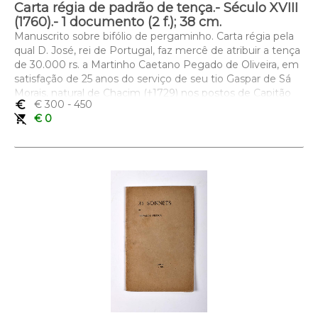
Carta régia de padrão de tença.- Século XVIII
(1760).- 1 documento (2 f.); 38 cm.
Manuscrito sobre bifólio de pergaminho. Carta régia pela
qual D. José, rei de Portugal, faz mercê de atribuir a tença
de 30.000 rs. a Martinho Caetano Pegado de Oliveira, em
satisfação de 25 anos do serviço de seu tio Gaspar de Sá
Morais, natural de Chacim (†1729) nos postos de Capitão
euro_symbol
€ 300
- 450
de Infantaria, Sargento-mór e Tenente-Coronel, provando
remove_shopping_cart
€ 0
o seu valor em diversas campanhas e episódios militares
referidos na carta. A tença é parte da recompensa com
que D. José honrou os herdeiros de Gaspar de Sá Morais,
que incluíu a outorga do hábito da ordem de Cristo e 12
mil réis de tença ao sobrinho Alexandre José de Aragão
Cabral e 120 mil réis a dividir igualmente por D. Mariana
Josefa de Aragão Cabral, D. Joana Bernarda Ferreira Cabral,
Martinho Caetano Pegado de Oliveira e D. Antónia Josefa
Pegado de Oliveira. Documento muito limpo e legível,
datado de Lisboa, 1 de Fevereiro de 1760. Assinatura
autógrafa: “El Rey”. Furos para aposição do selo pendente
(em falta).