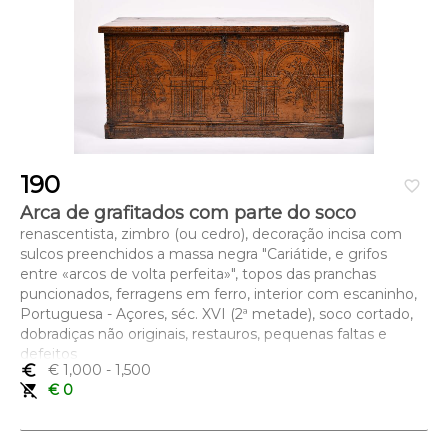
190
favorite_border
Arca de grafitados com parte do soco
renascentista, zimbro (ou cedro), decoração incisa com
sulcos preenchidos a massa negra "Cariátide, e grifos
entre «arcos de volta perfeita»", topos das pranchas
puncionados, ferragens em ferro, interior com escaninho,
Portuguesa - Açores, séc. XVI (2ª metade), soco cortado,
dobradiças não originais, restauros, pequenas faltas e
defeitos
euro_symbol
€ 1,000
- 1,500
Dimensões (altura x comprimento x largura) - 52 x 110 x
remove_shopping_cart
€ 0
47,5 cm