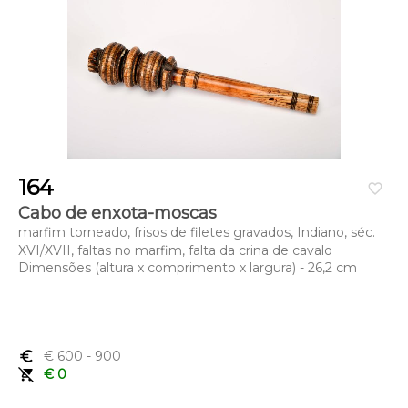
164
favorite_border
Cabo de enxota-moscas
marfim torneado, frisos de filetes gravados, Indiano, séc.
XVI/XVII, faltas no marfim, falta da crina de cavalo
Dimensões (altura x comprimento x largura) - 26,2 cm
euro_symbol
€ 600
- 900
remove_shopping_cart
€ 0