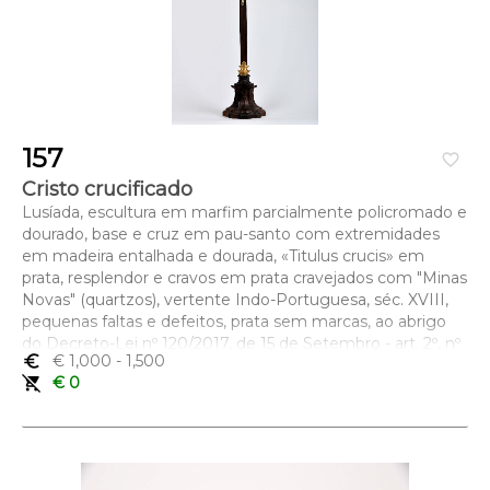
157
favorite_border
Cristo crucificado
Lusíada, escultura em marfim parcialmente policromado e
dourado, base e cruz em pau-santo com extremidades
em madeira entalhada e dourada, «Titulus crucis» em
prata, resplendor e cravos em prata cravejados com "Minas
Novas" (quartzos), vertente Indo-Portuguesa, séc. XVIII,
pequenas faltas e defeitos, prata sem marcas, ao abrigo
do Decreto-Lei nº 120/2017, de 15 de Setembro - art. 2º, nº
euro_symbol
€ 1,000
- 1,500
2, alínea c)
remove_shopping_cart
€ 0
Dimensões (altura x comprimento x largura) - (escultura)
28 cm; (total) 125,5 cm