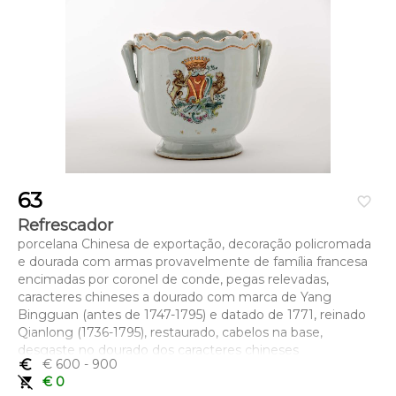
63
favorite_border
Refrescador
porcelana Chinesa de exportação, decoração policromada
e dourada com armas provavelmente de família francesa
encimadas por coronel de conde, pegas relevadas,
caracteres chineses a dourado com marca de Yang
Bingguan (antes de 1747-1795) e datado de 1771, reinado
Qianlong (1736-1795), restaurado, cabelos na base,
desgaste no dourado dos caracteres chineses
euro_symbol
€ 600
- 900
Dimensões (altura x comprimento x largura) - 20,3 cm
remove_shopping_cart
€ 0