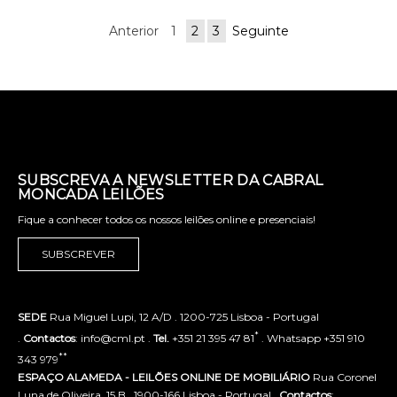
Anterior
1
2
3
Seguinte
SUBSCREVA A NEWSLETTER DA CABRAL
MONCADA LEILÕES
Fique a conhecer todos os nossos leilões online e presenciais!
SUBSCREVER
SEDE
Rua Miguel Lupi, 12 A/D . 1200-725 Lisboa - Portugal
*
.
Contactos
: info@cml.pt .
Tel.
+351 21 395 47 81
. Whatsapp +351 910
**
343 979
ESPAÇO ALAMEDA - LEILÕES ONLINE DE MOBILIÁRIO
Rua Coronel
Luna de Oliveira, 15 B . 1900-166 Lisboa - Portugal .
Contactos
: