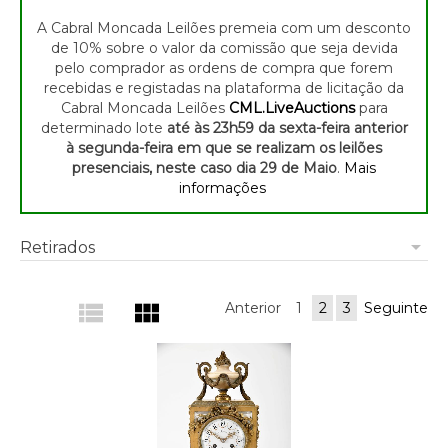
A Cabral Moncada Leilões premeia com um desconto
de 10% sobre o valor da comissão que seja devida
pelo comprador as ordens de compra que forem
recebidas e registadas na plataforma de licitação da
Cabral Moncada Leilões
CML.LiveAuctions
para
determinado lote
até às 23h59 da sexta-feira anterior
à segunda-feira em que se realizam os leilões
presenciais, neste caso dia 29 de Maio
.
Mais
informações
arrow_drop_down
Retirados
view_list
view_module
Anterior
1
2
3
Seguinte