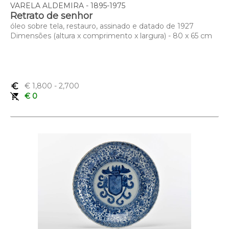
VARELA ALDEMIRA - 1895-1975
Retrato de senhor
óleo sobre tela, restauro, assinado e datado de 1927
Dimensões (altura x comprimento x largura) - 80 x 65 cm
euro_symbol
€ 1,800
- 2,700
remove_shopping_cart
€ 0