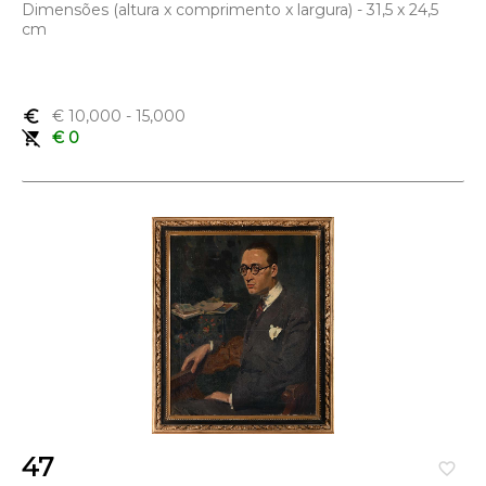
Dimensões (altura x comprimento x largura) - 31,5 x 24,5
cm
euro_symbol
€ 10,000
- 15,000
remove_shopping_cart
€ 0
47
favorite_border