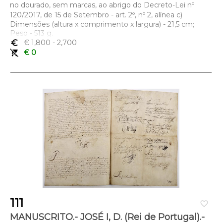
no dourado, sem marcas, ao abrigo do Decreto-Lei nº
120/2017, de 15 de Setembro - art. 2º, nº 2, alínea c)
Dimensões (altura x comprimento x largura) - 21,5 cm;
Peso - 513 g.
euro_symbol
€ 1,800
- 2,700
remove_shopping_cart
€ 0
111
favorite_border
MANUSCRITO.- JOSÉ I, D. (Rei de Portugal).-