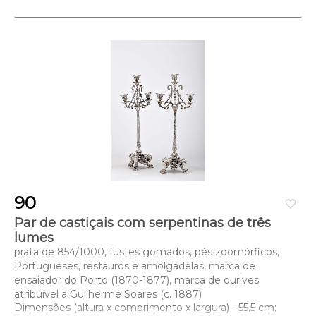
90
favorite_border
Par de castiçais com serpentinas de três
lumes
prata de 854/1000, fustes gomados, pés zoomórficos,
Portugueses, restauros e amolgadelas, marca de
ensaiador do Porto (1870-1877), marca de ourives
atribuível a Guilherme Soares (c. 1887)
Dimensões (altura x comprimento x largura) - 55,5 cm;