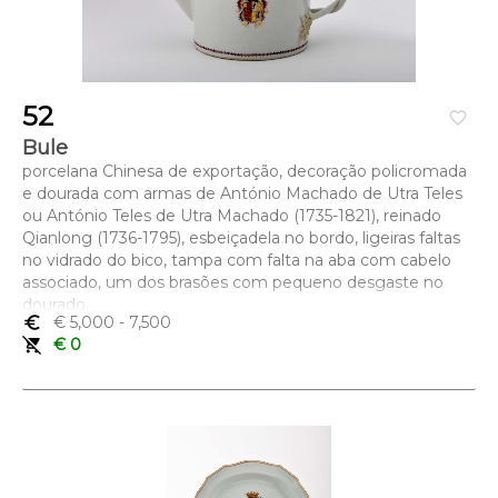
52
favorite_border
Bule
porcelana Chinesa de exportação, decoração policromada
e dourada com armas de António Machado de Utra Teles
ou António Teles de Utra Machado (1735-1821), reinado
Qianlong (1736-1795), esbeiçadela no bordo, ligeiras faltas
no vidrado do bico, tampa com falta na aba com cabelo
associado, um dos brasões com pequeno desgaste no
dourado
euro_symbol
€ 5,000
- 7,500
Dimensões (altura x comprimento x largura) - 15,5 x 25,5 x
remove_shopping_cart
€ 0
13,2 cm