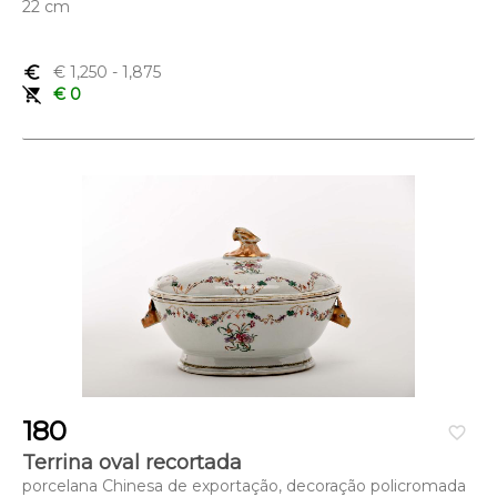
22 cm
euro_symbol
€ 1,250
- 1,875
remove_shopping_cart
€ 0
180
favorite_border
Terrina oval recortada
porcelana Chinesa de exportação, decoração policromada