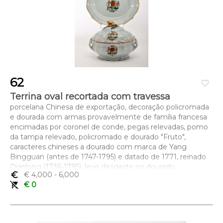
62
favorite_border
Terrina oval recortada com travessa
porcelana Chinesa de exportação, decoração policromada
e dourada com armas provavelmente de família francesa
encimadas por coronel de conde, pegas relevadas, pomo
da tampa relevado, policromado e dourado "Fruto",
caracteres chineses a dourado com marca de Yang
Bingguan (antes de 1747-1795) e datado de 1771, reinado
Qianlong (1736-1795), leve desgaste no dourado
euro_symbol
€ 4,000
- 6,000
Dimensões (altura x comprimento x largura) - (terrina) 24 x
remove_shopping_cart
€ 0
31 x 22 cm; (travessa) 6,2 x 37,2 x 30,6 cm