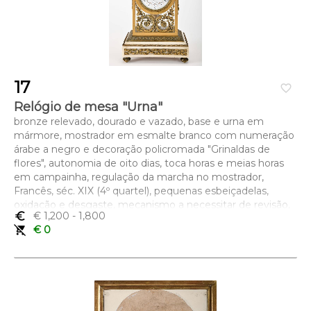
17
favorite_border
Relógio de mesa "Urna"
bronze relevado, dourado e vazado, base e urna em
mármore, mostrador em esmalte branco com numeração
árabe a negro e decoração policromada "Grinaldas de
flores", autonomia de oito dias, toca horas e meias horas
em campainha, regulação da marcha no mostrador,
Francês, séc. XIX (4º quartel), pequenas esbeiçadelas,
oxidação e desgaste, mecanismo a necessitar de revisão,
euro_symbol
€ 1,200
- 1,800
com chave, mostrador marcado EMILE COLIN & Cie. - A
remove_shopping_cart
€ 0
PARIS - 29, RUE SÈVIGNÉ
Dimensões (altura x comprimento x largura) - 45 x 23 x 16,5
cm