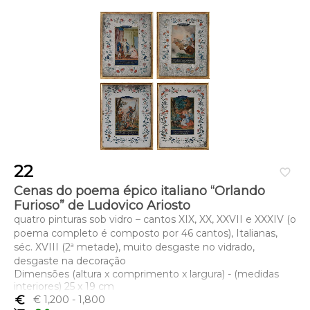
22
favorite_border
Cenas do poema épico italiano “Orlando
Furioso” de Ludovico Ariosto
quatro pinturas sob vidro – cantos XIX, XX, XXVII e XXXIV (o
poema completo é composto por 46 cantos), Italianas,
séc. XVIII (2ª metade), muito desgaste no vidrado,
desgaste na decoração
Dimensões (altura x comprimento x largura) - (medidas
interiores) 25 x 19 cm
euro_symbol
€ 1,200
- 1,800