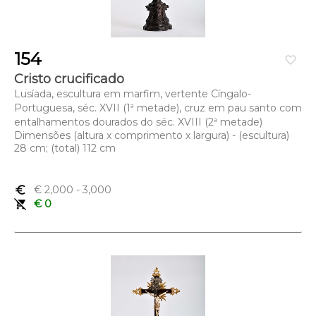
154
favorite_border
Cristo crucificado
Lusíada, escultura em marfim, vertente Cíngalo-
Portuguesa, séc. XVII (1ª metade), cruz em pau santo com
entalhamentos dourados do séc. XVIII (2ª metade)
Dimensões (altura x comprimento x largura) - (escultura)
28 cm; (total) 112 cm
euro_symbol
€ 2,000
- 3,000
remove_shopping_cart
€ 0