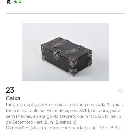
remove_shopping_cart
€ 0
23
favorite_border
Caixa
tartaruga, aplicações em prata relevada e vazada “Figuras
femininas”, Colonial Holandesa, séc. XVIII, restauro, prata
sem marcas, ao abrigo do Decreto-Lei nº 120/2017, de 15
de Setembro - art. 2º, nº 2, alínea c)
Dimensões (altura x comprimento x largura) - 7,2 x 18,8 x