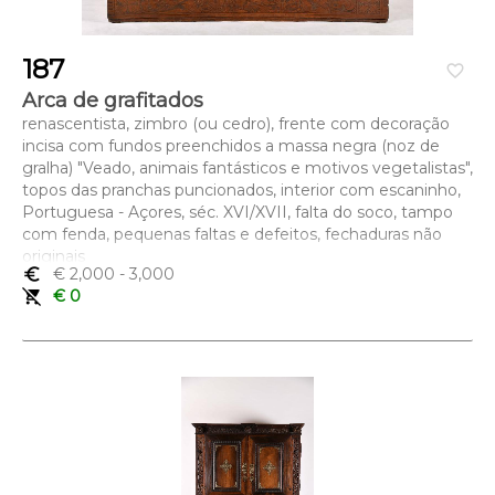
187
favorite_border
Arca de grafitados
renascentista, zimbro (ou cedro), frente com decoração
incisa com fundos preenchidos a massa negra (noz de
gralha) "Veado, animais fantásticos e motivos vegetalistas",
topos das pranchas puncionados, interior com escaninho,
Portuguesa - Açores, séc. XVI/XVII, falta do soco, tampo
com fenda, pequenas faltas e defeitos, fechaduras não
originais
euro_symbol
€ 2,000
- 3,000
Dimensões (altura x comprimento x largura) - 60 x 160 x
remove_shopping_cart
€ 0
69,5 cm