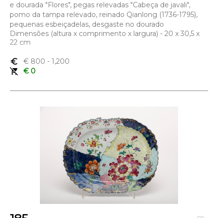
e dourada "Flores", pegas relevadas "Cabeça de javali",
pomo da tampa relevado, reinado Qianlong (1736-1795),
pequenas esbeiçadelas, desgaste no dourado
Dimensões (altura x comprimento x largura) - 20 x 30,5 x
22 cm
euro_symbol
€ 800
- 1,200
remove_shopping_cart
€ 0