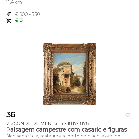
11,4 cm
euro_symbol
€ 500
- 750
remove_shopping_cart
€ 0
36
favorite_border
VISCONDE DE MENESES - 1817-1878
Paisagem campestre com casario e figuras
óleo sobre tela, restauros, suporte enfolado, assinado