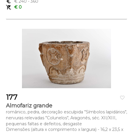
euro_symbol
€ 240
- 360
remove_shopping_cart
€ 0
177
favorite_border
Almofariz grande
românico, pedra, decoração esculpida "Símbolos lapidários",
nervuras relevadas "Colunelos", Aragonês, séc. XII/XIII,
pequenas faltas e defeitos, desgaste
Dimensões (altura x comprimento x largura) - 16,2 x 23,5 x