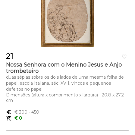
21
favorite_border
Nossa Senhora com o Menino Jesus e Anjo
trombeteiro
duas sépias sobre os dois lados de uma mesma folha de
papel, escola Italiana, séc. XVII, vincos e pequenos
defeitos no papel
Dimensões (altura x comprimento x largura) - 20,8 x 27,2
cm
euro_symbol
€ 300
- 450
remove_shopping_cart
€ 0