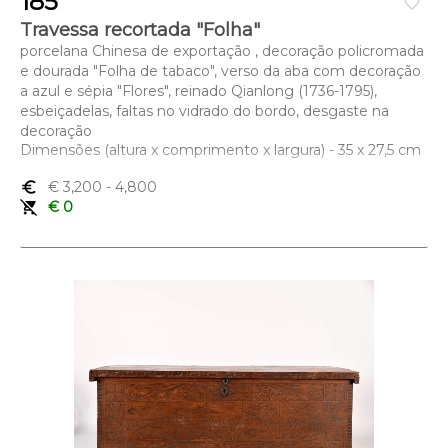
185
favorite_border
Travessa recortada "Folha"
porcelana Chinesa de exportação , decoração policromada
e dourada "Folha de tabaco", verso da aba com decoração
a azul e sépia "Flores", reinado Qianlong (1736-1795),
esbeiçadelas, faltas no vidrado do bordo, desgaste na
decoração
Dimensões (altura x comprimento x largura) - 35 x 27,5 cm
euro_symbol
€ 3,200
- 4,800
remove_shopping_cart
€ 0