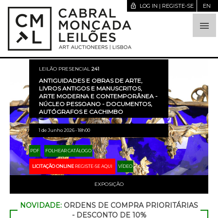
lock_open
LOG IN | REGISTE-SE
EN

LEILÃO PRESENCIAL
241
ANTIGUIDADES E OBRAS DE ARTE,
LIVROS ANTIGOS E MANUSCRITOS,
ARTE MODERNA E CONTEMPORÂNEA -
NÚCLEO PESSOANO - DOCUMENTOS,
AUTÓGRAFOS E CACHIMBO
1 de Junho 2026 • 18h00
PDF
FOLHEAR CATÁLOGO
LICITAÇÃO ONLINE
REGISTE-SE AQUI
VÍDEO
EXPOSIÇÃO
NOVIDADE:
ORDENS DE COMPRA PRIORITÁRIAS
- DESCONTO DE 10%