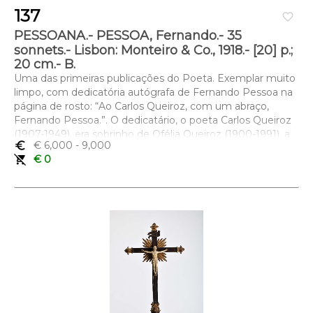
137
favorite_border
PESSOANA.- PESSOA, Fernando.- 35
sonnets.- Lisbon: Monteiro & Co., 1918.- [20] p.;
20 cm.- B.
Uma das primeiras publicações do Poeta. Exemplar muito
limpo, com dedicatória autógrafa de Fernando Pessoa na
página de rosto: “Ao Carlos Queiroz, com um abraço,
Fernando Pessoa.”. O dedicatário, o poeta Carlos Queiroz
(1907-1949), era sobrinho de Ofélia Queiroz (1900-1991), a
euro_symbol
€ 6,000
- 9,000
única namorada conhecida de Fernando Pessoa.
remove_shopping_cart
€ 0