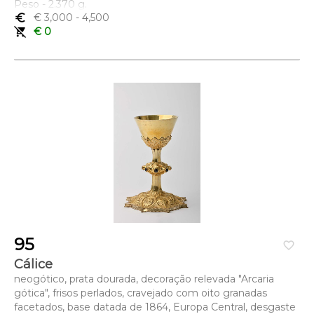
Peso - 2.370 g.
euro_symbol
€ 3,000
- 4,500
remove_shopping_cart
€ 0
95
favorite_border
Cálice
neogótico, prata dourada, decoração relevada "Arcaria
gótica", frisos perlados, cravejado com oito granadas
facetados, base datada de 1864, Europa Central, desgaste