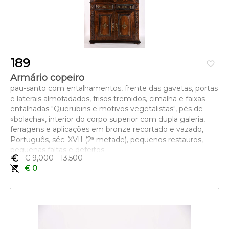
189
favorite_border
Armário copeiro
pau-santo com entalhamentos, frente das gavetas, portas
e laterais almofadados, frisos tremidos, cimalha e faixas
entalhadas "Querubins e motivos vegetalistas", pés de
«bolacha», interior do corpo superior com dupla galeria,
ferragens e aplicações em bronze recortado e vazado,
Português, séc. XVII (2ª metade), pequenos restauros,
pequenas faltas e defeitos
euro_symbol
€ 9,000
- 13,500
Dimensões (altura x comprimento x largura) - 237 x 161 x
remove_shopping_cart
€ 0
55,5 cm