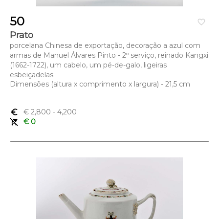
50
favorite_border
Prato
porcelana Chinesa de exportação, decoração a azul com
armas de Manuel Álvares Pinto - 2º serviço, reinado Kangxi
(1662-1722), um cabelo, um pé-de-galo, ligeiras
esbeiçadelas
Dimensões (altura x comprimento x largura) - 21,5 cm
euro_symbol
€ 2,800
- 4,200
remove_shopping_cart
€ 0