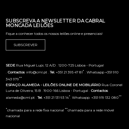
SUBSCREVA A NEWSLETTER DA CABRAL
MONCADA LEILÕES
Fique a conhecer todos os nossos leilões online e presenciais!
SUBSCREVER
SEDE
Rua Miguel Lupi, 12 A/D . 1200-725 Lisboa - Portugal
*
.
Contactos
: info@cml.pt .
Tel.
+351 21 395 47 81
. Whatsapp +351 910
**
343 979
ESPAÇO ALAMEDA - LEILÕES ONLINE DE MOBILIÁRIO
Rua Coronel
Luna de Oliveira, 15 B . 1900-166 Lisboa - Portugal .
Contactos
:
*
**
alameda@cml.pt .
Tel.
+351 21 131 93 14
. Whatsapp. +351 919 132 080
*
**
chamada para a rede fixa nacional
chamada para a rede móvel
nacional