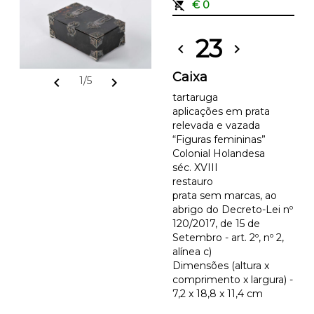
remove_shopping_cart
€ 0
23
chevron_left
chevron_right
Caixa
chevron_left
chevron_right
1/5
tartaruga
aplicações em prata
relevada e vazada
“Figuras femininas”
Colonial Holandesa
séc. XVIII
restauro
prata sem marcas, ao
abrigo do Decreto-Lei nº
120/2017, de 15 de
Setembro - art. 2º, nº 2,
alínea c)
Dimensões (altura x
comprimento x largura) -
7,2 x 18,8 x 11,4 cm