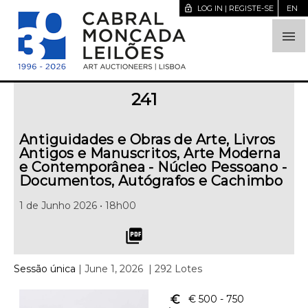
lock_open
LOG IN | REGISTE-SE
EN

241
Antiguidades e Obras de Arte, Livros
Antigos e Manuscritos, Arte Moderna
e Contemporânea - Núcleo Pessoano -
Documentos, Autógrafos e Cachimbo
1 de Junho 2026 • 18h00
picture_as_pdf
Sessão única
| June 1, 2026
| 292 Lotes
euro_symbol
€ 500
- 750