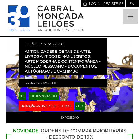
lock_open
LOG IN | REGISTE-SE
EN

LEILÃO PRESENCIAL
241
ANTIGUIDADES E OBRAS DE ARTE,
LIVROS ANTIGOS E MANUSCRITOS,
ARTE MODERNA E CONTEMPORÂNEA -
NÚCLEO PESSOANO - DOCUMENTOS,
AUTÓGRAFOS E CACHIMBO
1 de Junho 2026 • 18h00
PDF
FOLHEAR CATÁLOGO
LICITAÇÃO ONLINE
REGISTE-SE AQUI
VÍDEO
EXPOSIÇÃO
NOVIDADE:
ORDENS DE COMPRA PRIORITÁRIAS
- DESCONTO DE 10%