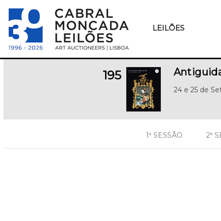
LEILÕES
Antiguid
195
24 e 25 de S
1ª SESSÃO
2ª 