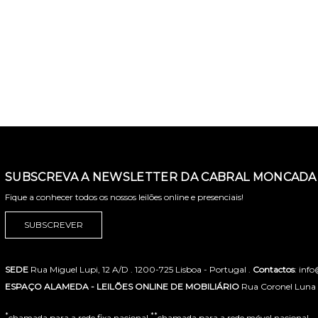
SUBSCREVA A NEWSLETTER DA CABRAL MONCADA 
Fique a conhecer todos os nossos leilões online e presenciais!
SUBSCREVER
SEDE
Rua Miguel Lupi, 12 A/D . 1200-725 Lisboa - Portugal .
Contactos
: inf
ESPAÇO ALAMEDA - LEILÕES ONLINE DE MOBILIÁRIO
Rua Coronel Luna de
*
**
chamada para a rede fixa nacional
chamada para a rede móvel nacional