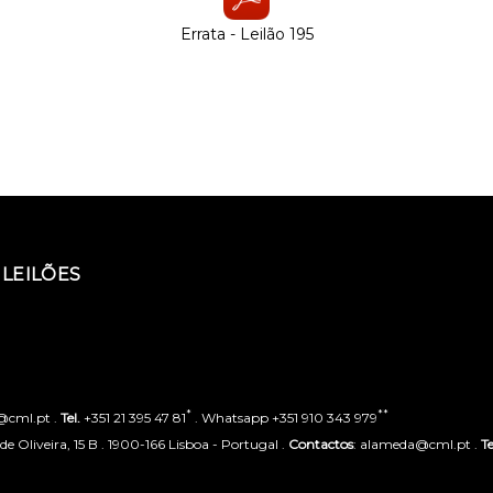
Errata - Leilão 195
LEILÕES
*
**
o@cml.pt .
Tel.
+351 21 395 47 81
. Whatsapp +351 910 343 979
 Oliveira, 15 B . 1900-166 Lisboa - Portugal .
Contactos
: alameda@cml.pt .
Te