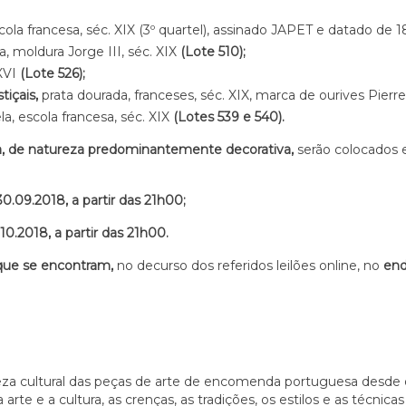
cola francesa, séc. XIX (3º quartel), assinado JAPET e datado de 
a, moldura Jorge III, séc. XIX
(Lote 510);
 XVI
(Lote 526);
tiçais,
prata dourada, franceses, séc. XIX, marca de ourives Pierr
a, escola francesa, séc. XIX
(Lotes 539 e 540).
a, de natureza predominantemente decorativa,
serão colocados e
 30.09.2018, a partir das 21h00;
.10.2018, a partir das 21h00.
 que se encontram,
no decurso dos referidos leilões online, no
end
iqueza cultural das peças de arte de encomenda portuguesa desd
te e a cultura, as crenças, as tradições, os estilos e as técnica