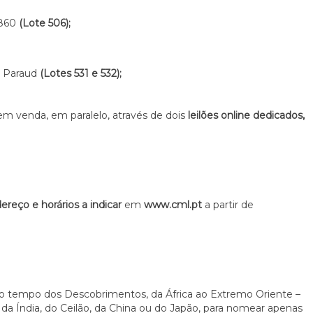
1860
(Lote 506);
e Paraud
(Lotes 531 e 532);
m venda, em paralelo, através de dois
leilões online dedicados,
ereço e horários a indicar
em
www.cml.pt
a partir de
e o tempo dos Descobrimentos, da África ao Extremo Oriente –
s da Índia, do Ceilão, da China ou do Japão, para nomear apenas