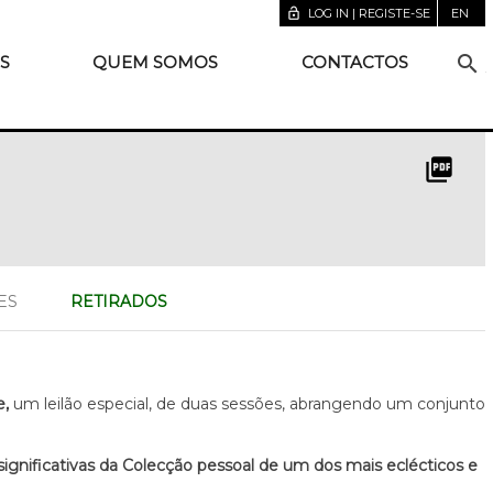
lock_open
LOG IN | REGISTE-SE
EN
search
S
QUEM SOMOS
CONTACTOS
picture_as_pdf
ES
RETIRADOS
e,
um leilão especial, de duas sessões, abrangendo um conjunto
significativas da Colecção pessoal de um dos mais eclécticos e