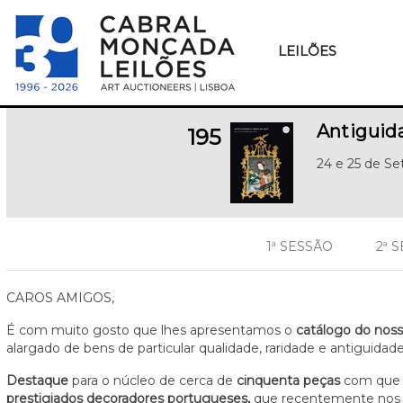
LEILÕES
Antiguid
195
24 e 25 de S
1ª SESSÃO
2ª 
CAROS AMIGOS,
É com muito gosto que lhes apresentamos o
catálogo do noss
alargado de bens de particular qualidade, raridade e antiguidade
Destaque
para o núcleo de cerca de
cinquenta peças
com que s
prestigiados decoradores portugueses,
que recentemente nos d