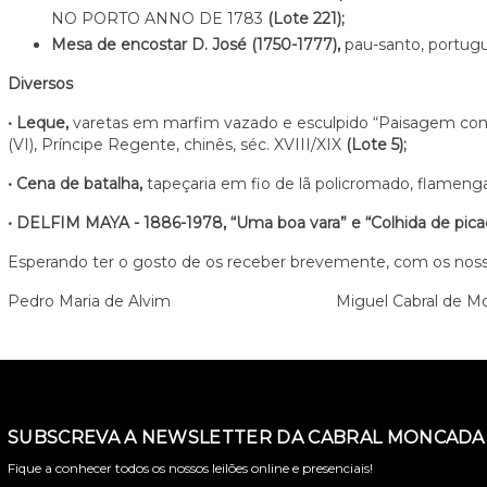
NO PORTO ANNO DE 1783
(Lote 221);
Mesa de encostar D. José (1750-1777),
pau-santo, portugue
Diversos
• Leque,
varetas em marfim vazado e esculpido “Paisagem com
(VI), Príncipe Regente, chinês, séc. XVIII/XIX
(Lote 5);
• Cena de batalha,
tapeçaria em fio de lã policromado, flamenga
• DELFIM MAYA - 1886-1978, “Uma boa vara” e “Colhida de pica
Esperando ter o gosto de os receber brevemente, com os no
Pedro Maria de Alvim Miguel Cabral de Mo
SUBSCREVA A NEWSLETTER DA CABRAL MONCADA 
Fique a conhecer todos os nossos leilões online e presenciais!