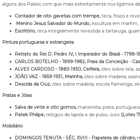
alguns dos Países com que mais estreitamente nos ligámos de
Contador de oito gavetas com trempe,
teca, frisos e re
Menino Jesus Salvador do Mundo,
escultura em marfim, 
Escritório,
teca integralmente revestida a tartaruga, guar
Pintura portuguesa e estrangeira
Retrato do Rei D. Pedro IV, I Imperador do Brasil - 1798-1
CARLOS BOTELHO - 1899-1982, Praia da Conceição - Casc
ALVES CARDOSO - 1883-1930, Ceifeira,
óleo sobre tela, 
JOÃO VAZ - 1859-1931, Marinha,
óleo sobre madeira, assi
Descida da Cruz,
óleo sobre madeira, escola flamenga, sé
Pratas e Jóias
Salva de vinte e oito gomos,
maneirista, prata, portuguesa
Patek Philipe,
relógios de lapela e de pulso, ouro
(Lotes 75
Mobiliário
DOMINGOS TENUTA - SÉC. XVIII - Papeleira de cilindro,
m