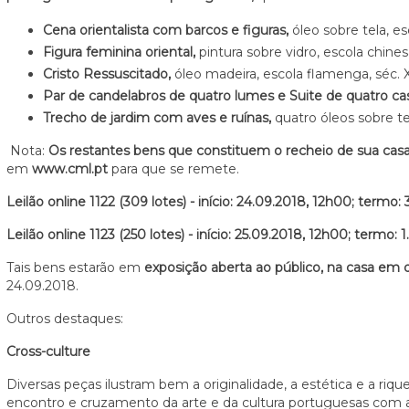
Cena orientalista com barcos e figuras,
óleo sobre tela, es
Figura feminina oriental,
pintura sobre vidro, escola chines
Cristo Ressuscitado,
óleo madeira, escola flamenga, séc.
Par de candelabros de quatro lumes e Suite de quatro cas
Trecho de jardim com aves e ruínas,
quatro óleos sobre tel
Nota:
Os restantes bens que constituem o recheio de sua cas
em
www.cml.pt
para que se remete.
Leilão online 1122 (309 lotes) - início: 24.09.2018, 12h00; termo:
Leilão online 1123 (250 lotes) - início: 25.09.2018, 12h00; termo: 1
Tais bens estarão em
exposição aberta ao público, na casa em
24.09.2018.
Outros destaques:
Cross-culture
Diversas peças ilustram bem a originalidade, a estética e a r
encontro e cruzamento da arte e da cultura portuguesas com a ar