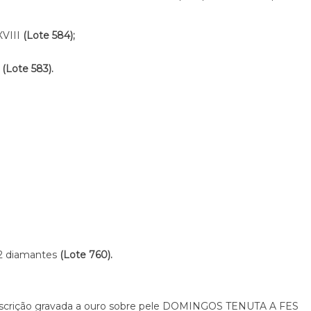
XVIII
(Lote 584);
I
(Lote 583).
52 diamantes
(Lote 760).
inscrição gravada a ouro sobre pele DOMINGOS TENUTA A FES