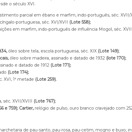
sde o século XVI.
vestimento parcial em ébano e marfim, indo-português, séc. XVII/
cíngalo-portuguesa, séc. XVI/XVII
(Lote 558);
nições em marfim, indo-português de influência Mogol, séc. XVI
834,
óleo sobre tela, escola portuguesa, séc. XIX
(Lote 149);
ais,
óleo sobre madeira, assinado e datado de 1932
(lote 170);
assinado e datado de 1912
(Lote 171);
nado
(Lote 174);
c. XVI, 1ª metade
(Lote 259).
, séc. XVII/XVIII
(Lote 767);
6 e 759);
Cartier,
relógio de pulso, ouro branco cravejado com 2
archetaria de pau-santo, pau-rosa, pau-cetim, mogno e buxo, 