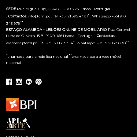
SEDE
Rua Miguel Lupi, 12 A/D . 1200-725 Lisboa - Portugal
*
.
Contactos
: info@cml.pt .
Tel.
+351 21 395 47 81
. Whatsapp +351 910
**
343 979
ESPAÇO ALAMEDA - LEILÕES ONLINE DE MOBILIÁRIO
Rua Coronel
Luna de Oliveira, 15 B . 1900-166 Lisboa - Portugal .
Contactos
:
*
**
alameda@cml.pt .
Tel.
+351 21 131 93 14
. Whatsapp. +351 919 132 080
*
**
chamada para a rede fixa nacional
chamada para a rede móvel
nacional
Powered by ACLSI