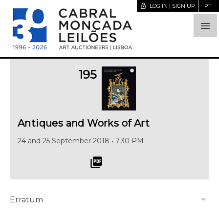
lock_open
LOG IN | SIGN UP
PT

195
Antiques and Works of Art
24 and 25 September 2018 • 7.30 PM
picture_as_pdf
arrow_drop_down
Erratum