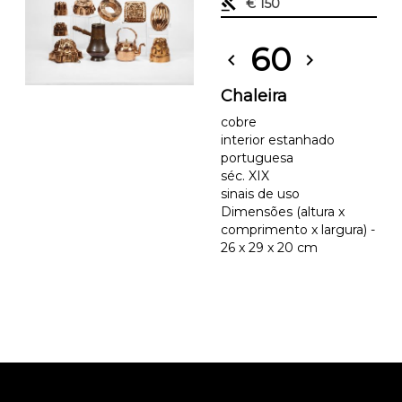
gavel
€ 150
60
chevron_left
chevron_right
Chaleira
cobre
interior estanhado
portuguesa
séc. XIX
sinais de uso
Dimensões (altura x
comprimento x largura) -
26 x 29 x 20 cm