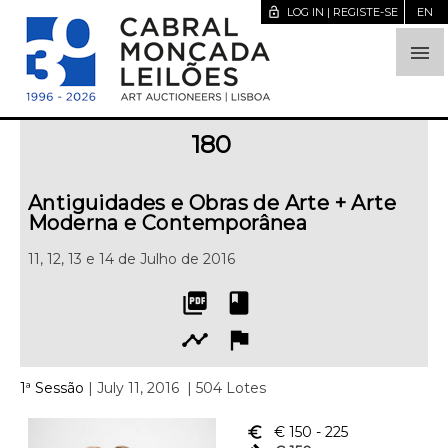
lock_open
LOG IN | REGISTE-SE
EN

180
Antiguidades e Obras de Arte + Arte
Moderna e Contemporânea
11, 12, 13 e 14 de Julho de 2016
picture_as_pdf
book
timeline
flag
1ª Sessão
| July 11, 2016
| 504 Lotes
euro_symbol
€ 150
- 225