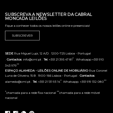
SUBSCREVA A NEWSLETTER DA CABRAL
MONCADA LEILÕES
Fique a conhecer todos os nossos leilões online e presenciais!
SUBSCREVER
SEDE
Rua Miguel Lupi, 12 A/D . 1200-725 Lisboa - Portugal
*
.
Contactos
: info@cml.pt .
Tel.
+351 21 395 47 81
. Whatsapp +351 910
**
343 979
ESPAÇO ALAMEDA - LEILÕES ONLINE DE MOBILIÁRIO
Rua Coronel
Luna de Oliveira, 15 B . 1900-166 Lisboa - Portugal .
Contactos
:
*
**
alameda@cml.pt .
Tel.
+351 21 131 93 14
. Whatsapp. +351 919 132 080
*
**
chamada para a rede fixa nacional
chamada para a rede móvel
nacional