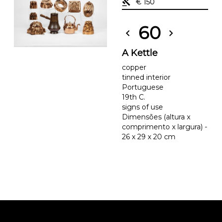
gavel
€ 150
60
chevron_left
chevron_right
A Kettle
copper
tinned interior
Portuguese
19th C.
signs of use
Dimensões (altura x
comprimento x largura) -
26 x 29 x 20 cm