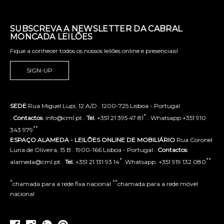
SUBSCREVA A NEWSLETTER DA CABRAL
MONCADA LEILÕES
Fique a conhecer todos os nossos leilões online e presenciais!
SIGN-UP
SEDE
Rua Miguel Lupi, 12 A/D . 1200-725 Lisboa - Portugal
*
.
Contactos
: info@cml.pt .
Tel.
+351 21 395 47 81
. Whatsapp +351 910
**
343 979
ESPAÇO ALAMEDA - LEILÕES ONLINE DE MOBILIÁRIO
Rua Coronel
Luna de Oliveira, 15 B . 1900-166 Lisboa - Portugal .
Contactos
:
*
**
alameda@cml.pt .
Tel.
+351 21 131 93 14
. Whatsapp. +351 919 132 080
*
**
chamada para a rede fixa nacional
chamada para a rede móvel
nacional