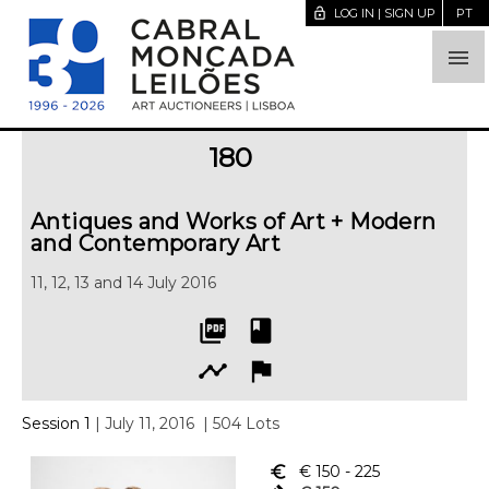
lock_open
LOG IN | SIGN UP
PT

180
Antiques and Works of Art + Modern
and Contemporary Art
11, 12, 13 and 14 July 2016
picture_as_pdf
book
timeline
flag
Session 1
| July 11, 2016
| 504 Lots
euro_symbol
€ 150
- 225