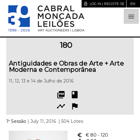
lock_open
LOG IN | REGISTE-SE
EN

180
Antiguidades e Obras de Arte + Arte
Moderna e Contemporânea
11, 12, 13 e 14 de Julho de 2016
picture_as_pdf
book
timeline
flag
1ª Sessão
| July 11, 2016
| 504 Lotes
euro_symbol
€ 80
- 120