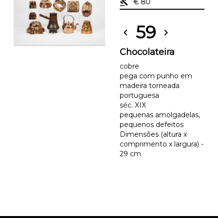
gavel
€ 80
59
chevron_left
chevron_right
Chocolateira
cobre
pega com punho em
madeira torneada
portuguesa
séc. XIX
pequenas amolgadelas,
pequenos defeitos
Dimensões (altura x
comprimento x largura) -
29 cm