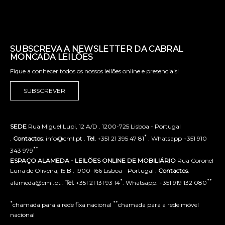
SUBSCREVA A NEWSLETTER DA CABRAL
MONCADA LEILÕES
Fique a conhecer todos os nossos leilões online e presenciais!
SUBSCREVER
SEDE
Rua Miguel Lupi, 12 A/D . 1200-725 Lisboa - Portugal
*
.
Contactos
: info@cml.pt .
Tel.
+351 21 395 47 81
. Whatsapp +351 910
**
343 979
ESPAÇO ALAMEDA - LEILÕES ONLINE DE MOBILIÁRIO
Rua Coronel
Luna de Oliveira, 15 B . 1900-166 Lisboa - Portugal .
Contactos
:
*
**
alameda@cml.pt .
Tel.
+351 21 131 93 14
. Whatsapp. +351 919 132 080
*
**
chamada para a rede fixa nacional
chamada para a rede móvel
nacional