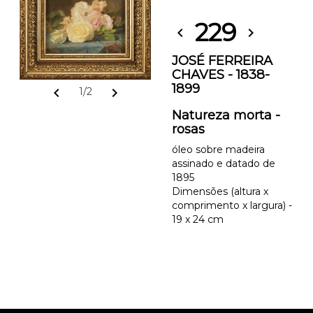
229
chevron_left
chevron_right
JOSÉ FERREIRA
CHAVES - 1838-
1899
chevron_left
chevron_right
1/2
Natureza morta -
rosas
óleo sobre madeira
assinado e datado de
1895
Dimensões (altura x
comprimento x largura) -
19 x 24 cm