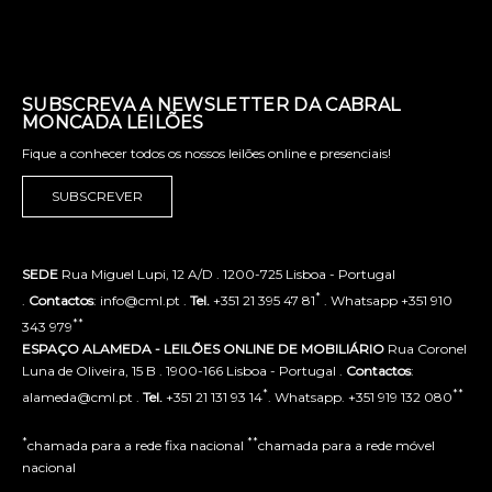
SUBSCREVA A NEWSLETTER DA CABRAL
MONCADA LEILÕES
Fique a conhecer todos os nossos leilões online e presenciais!
SUBSCREVER
SEDE
Rua Miguel Lupi, 12 A/D . 1200-725 Lisboa - Portugal
*
.
Contactos
: info@cml.pt .
Tel.
+351 21 395 47 81
. Whatsapp +351 910
**
343 979
ESPAÇO ALAMEDA - LEILÕES ONLINE DE MOBILIÁRIO
Rua Coronel
Luna de Oliveira, 15 B . 1900-166 Lisboa - Portugal .
Contactos
:
*
**
alameda@cml.pt .
Tel.
+351 21 131 93 14
. Whatsapp. +351 919 132 080
*
**
chamada para a rede fixa nacional
chamada para a rede móvel
nacional