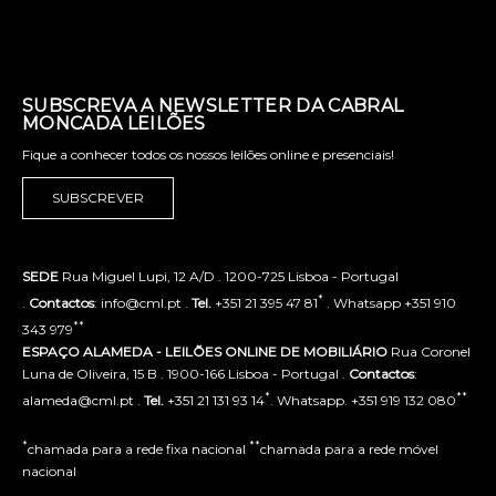
SUBSCREVA A NEWSLETTER DA CABRAL
MONCADA LEILÕES
Fique a conhecer todos os nossos leilões online e presenciais!
SUBSCREVER
SEDE
Rua Miguel Lupi, 12 A/D . 1200-725 Lisboa - Portugal
*
.
Contactos
: info@cml.pt .
Tel.
+351 21 395 47 81
. Whatsapp +351 910
**
343 979
ESPAÇO ALAMEDA - LEILÕES ONLINE DE MOBILIÁRIO
Rua Coronel
Luna de Oliveira, 15 B . 1900-166 Lisboa - Portugal .
Contactos
:
*
**
alameda@cml.pt .
Tel.
+351 21 131 93 14
. Whatsapp. +351 919 132 080
*
**
chamada para a rede fixa nacional
chamada para a rede móvel
nacional