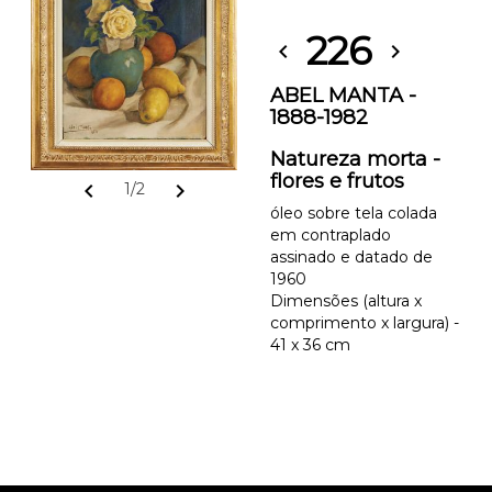
226
chevron_left
chevron_right
ABEL MANTA -
1888-1982
Natureza morta -
flores e frutos
chevron_left
chevron_right
1/2
óleo sobre tela colada
em contraplado
assinado e datado de
1960
Dimensões (altura x
comprimento x largura) -
41 x 36 cm