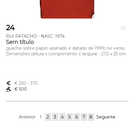
24
favorite_border
RUI PATACHO - NASC. 1974
Sem título
guache sobre papel, assinado e datado de 1999, no verso
Dimensões (altura x comprimento x largura) - 27,5 x 25 cm
euro_symbol
€ 250
- 375
gavel
€ 500
Anterior
1
2
3
4
5
6
7
8
Seguinte