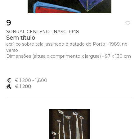
9
favorite_border
SOBRAL CENTENO - NASC. 1948
Sem título
acrílico sobre tela, assinado e datado do Porto - 1989, no
verso
Dimensões (altura x comprimento x largura) - 97 x 130 cm
euro_symbol
€ 1,200
- 1,800
gavel
€ 1,200