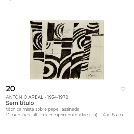
20
favorite_border
ANTÓNIO AREAL - 1934-1978
Sem título
técnica mista sobre papel, assinada
Dimensões (altura x comprimento x largura) - 14 x 18 cm