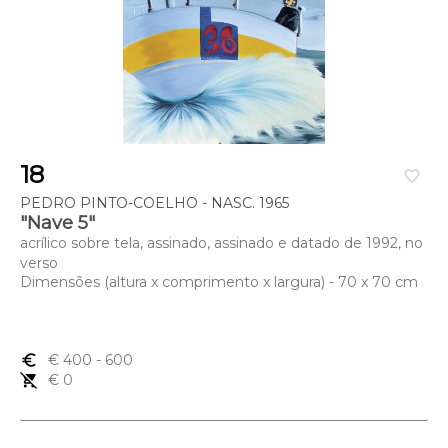
18
favorite_border
PEDRO PINTO-COELHO - NASC. 1965
"Nave 5"
acrílico sobre tela, assinado, assinado e datado de 1992, no
verso
Dimensões (altura x comprimento x largura) - 70 x 70 cm
euro_symbol
€ 400
- 600
remove_shopping_cart
€ 0