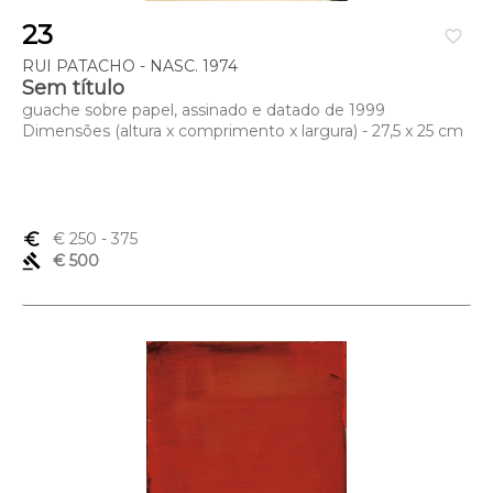
23
favorite_border
RUI PATACHO - NASC. 1974
Sem título
guache sobre papel, assinado e datado de 1999
Dimensões (altura x comprimento x largura) - 27,5 x 25 cm
euro_symbol
€ 250
- 375
gavel
€ 500