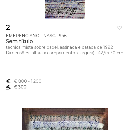
2
favorite_border
EMERENCIANO - NASC. 1946
Sem título
técnica mista sobre papel, assinada e datada de 1982
Dimensões (altura x comprimento x largura) - 42,5 x 30 cm
euro_symbol
€ 800
- 1,200
gavel
€ 300