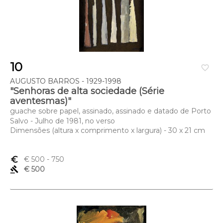
10
favorite_border
AUGUSTO BARROS - 1929-1998
"Senhoras de alta sociedade (Série
aventesmas)"
guache sobre papel, assinado, assinado e datado de Porto
Salvo - Julho de 1981, no verso
Dimensões (altura x comprimento x largura) - 30 x 21 cm
euro_symbol
€ 500
- 750
gavel
€ 500