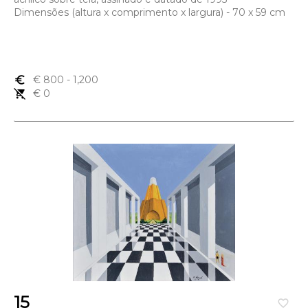
Dimensões (altura x comprimento x largura) - 70 x 59 cm
euro_symbol
€ 800
- 1,200
remove_shopping_cart
€ 0
15
favorite_border