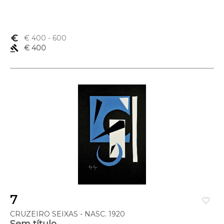
euro_symbol
€ 400
- 600
gavel
€ 400
7
favorite_border
CRUZEIRO SEIXAS - NASC. 1920