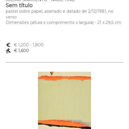
Sem título
pastel sobre papel, assinado e datado de 2/12/1981, no
verso
Dimensões (altura x comprimento x largura) - 21 x 29,5 cm
euro_symbol
€ 1,200
- 1,800
gavel
€ 1,600