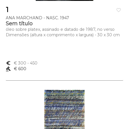
1
favorite_border
ANA MARCHAND - NASC. 1947
Sem título
óleo sobre platex, assinado e datado de 1987, no verso
Dimensões (altura x comprimento x largura) - 30 x 30 cm
euro_symbol
€ 300
- 450
gavel
€ 600