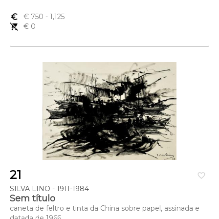
euro_symbol
€ 750
- 1,125
remove_shopping_cart
€ 0
21
favorite_border
SILVA LINO - 1911-1984
Sem título
caneta de feltro e tinta da China sobre papel, assinada e
datada de 1966