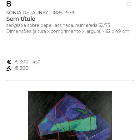
8
favorite_border
SONIA DELAUNAY - 1885-1979
Sem título
serigrafia sobre papel, assinada, numerada 52/75
Dimensões (altura x comprimento x largura) - 62 x 49 cm
euro_symbol
€ 300
- 450
gavel
€ 300