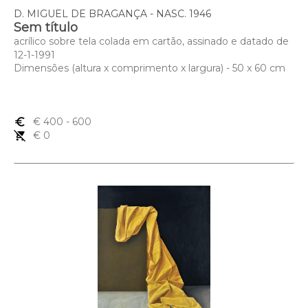
D. MIGUEL DE BRAGANÇA - NASC. 1946
Sem título
acrílico sobre tela colada em cartão, assinado e datado de
12-1-1991
Dimensões (altura x comprimento x largura) - 50 x 60 cm
euro_symbol
€ 400
- 600
remove_shopping_cart
€ 0