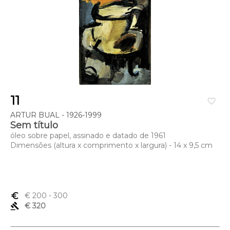
11
favorite_border
ARTUR BUAL - 1926-1999
Sem título
óleo sobre papel, assinado e datado de 1961
Dimensões (altura x comprimento x largura) - 14 x 9,5 cm
euro_symbol
€ 200
- 300
gavel
€ 320