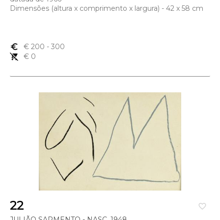
Dimensões (altura x comprimento x largura) - 42 x 58 cm
euro_symbol
€ 200
- 300
remove_shopping_cart
€ 0
22
favorite_border
JULIÃO SARMENTO - NASC. 1948