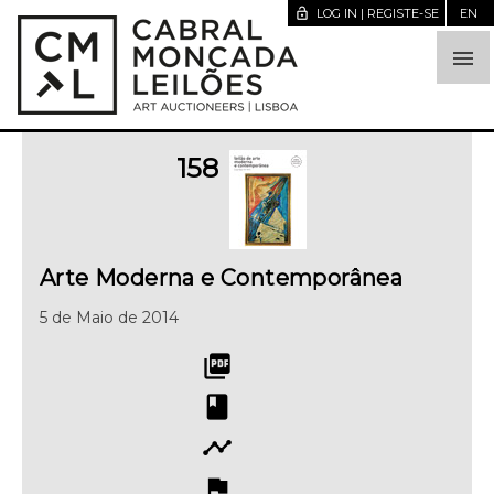
lock_open
LOG IN | REGISTE-SE
EN

158
Arte Moderna e Contemporânea
5 de Maio de 2014
picture_as_pdf
book
timeline
flag