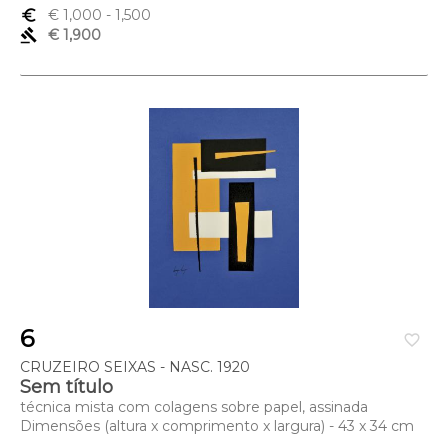
euro_symbol
€ 1,000
- 1,500
gavel
€ 1,900
6
favorite_border
CRUZEIRO SEIXAS - NASC. 1920
Sem título
técnica mista com colagens sobre papel, assinada
Dimensões (altura x comprimento x largura) - 43 x 34 cm