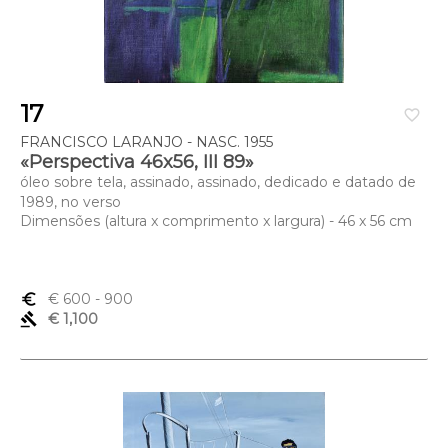
17
favorite_border
FRANCISCO LARANJO - NASC. 1955
«Perspectiva 46x56, III 89»
óleo sobre tela, assinado, assinado, dedicado e datado de
1989, no verso
Dimensões (altura x comprimento x largura) - 46 x 56 cm
euro_symbol
€ 600
- 900
gavel
€ 1,100