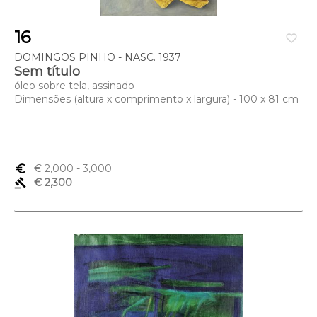
16
favorite_border
DOMINGOS PINHO - NASC. 1937
Sem título
óleo sobre tela, assinado
Dimensões (altura x comprimento x largura) - 100 x 81 cm
euro_symbol
€ 2,000
- 3,000
gavel
€ 2,300