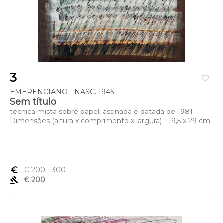
3
favorite_border
EMERENCIANO - NASC. 1946
Sem título
técnica mista sobre papel, assinada e datada de 1981
Dimensões (altura x comprimento x largura) - 19,5 x 29 cm
euro_symbol
€ 200
- 300
gavel
€ 200