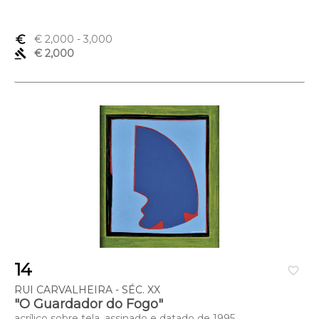
euro_symbol
€ 2,000
- 3,000
gavel
€ 2,000
14
favorite_border
RUI CARVALHEIRA - SÉC. XX
"O Guardador do Fogo"
acrílico sobre tela, assinado e datado de 1995