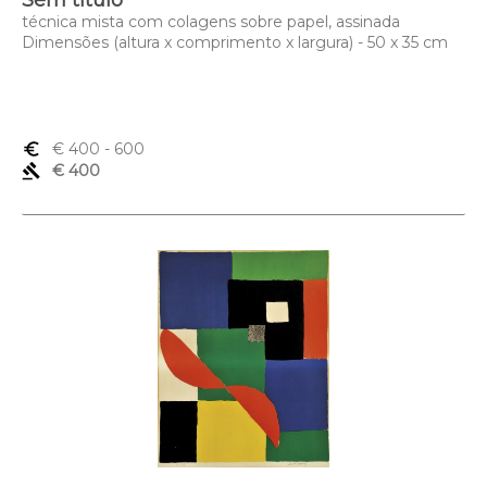
Sem título
técnica mista com colagens sobre papel, assinada
Dimensões (altura x comprimento x largura) - 50 x 35 cm
euro_symbol
€ 400
- 600
gavel
€ 400