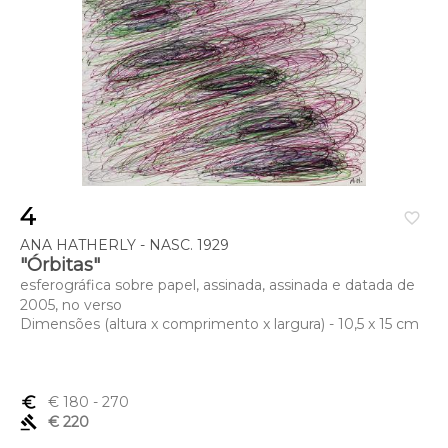
4
favorite_border
ANA HATHERLY - NASC. 1929
"Órbitas"
esferográfica sobre papel, assinada, assinada e datada de
2005, no verso
Dimensões (altura x comprimento x largura) - 10,5 x 15 cm
euro_symbol
€ 180
- 270
gavel
€ 220