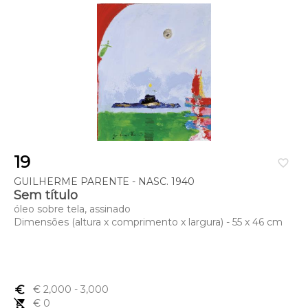
19
favorite_border
GUILHERME PARENTE - NASC. 1940
Sem título
óleo sobre tela, assinado
Dimensões (altura x comprimento x largura) - 55 x 46 cm
euro_symbol
€ 2,000
- 3,000
remove_shopping_cart
€ 0