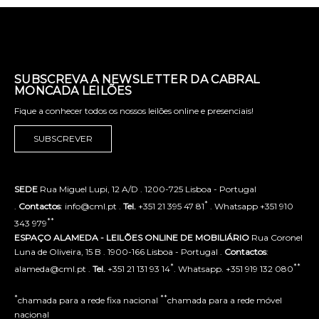
SUBSCREVA A NEWSLETTER DA CABRAL
MONCADA LEILÕES
Fique a conhecer todos os nossos leilões online e presenciais!
SUBSCREVER
SEDE
Rua Miguel Lupi, 12 A/D . 1200-725 Lisboa - Portugal
*
.
Contactos
: info@cml.pt .
Tel.
+351 21 395 47 81
. Whatsapp +351 910
**
343 979
ESPAÇO ALAMEDA - LEILÕES ONLINE DE MOBILIÁRIO
Rua Coronel
Luna de Oliveira, 15 B . 1900-166 Lisboa - Portugal .
Contactos
:
*
**
alameda@cml.pt .
Tel.
+351 21 131 93 14
. Whatsapp. +351 919 132 080
*
**
chamada para a rede fixa nacional
chamada para a rede móvel
nacional