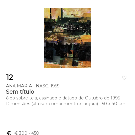
12
favorite_border
ANA MARIA - NASC. 1959
Sem título
óleo sobre tela, assinado e datado de Outubro de 1995
Dimensões (altura x comprimento x largura) - 50 x 40 cm
euro_symbol
€ 300
- 450