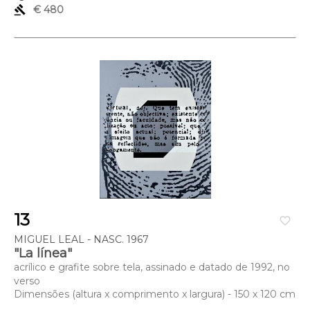
gavel
€ 480
13
favorite_border
MIGUEL LEAL - NASC. 1967
"La línea"
acrílico e grafite sobre tela, assinado e datado de 1992, no
verso
Dimensões (altura x comprimento x largura) - 150 x 120 cm