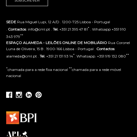
SUBSCREVER
SEDE
Rua Miguel Lupi, 12 A/D . 1200-725 Lisboa - Portugal
*
.
Contactos
: info@cml.pt .
Tel.
+351 21 395 47 81
. Whatsapp +351 910
**
343 979
ESPAÇO ALAMEDA - LEILÕES ONLINE DE MOBILIÁRIO
Rua Coronel
Luna de Oliveira, 15 B . 1900-166 Lisboa - Portugal .
Contactos
:
*
**
alameda@cml.pt .
Tel.
+351 21 131 93 14
. Whatsapp. +351 919 132 080
*
**
chamada para a rede fixa nacional
chamada para a rede móvel
nacional