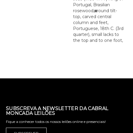
Portugal, Brasilian
rosewood,◙round tilt-
top, carved central
column and feet,
Portuguese, 18th C. (3rd
quarter), small lacks to
the top and to one foot,
SUBSCREVA A NEWSLETTER DA CABRAL
MONCADA LEILÕES
Fique a conhecer todos os nossos leilões online e presenciais!