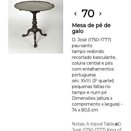
70
chevron_left
chevron_right
Mesa de pé de
galo
D. José (1750-1777)
pau-santo
tampo redondo
recortado basculante,
coluna central e pés
com entalhamentos
portuguesa
séc. XVIII (3º quartel)
pequenas faltas no
tampo e num pé
Dimensões (altura x
comprimento x largura) -
74 x 80,5 cm
Notas: A tripod Table,◙D.
José (1750-1777) King of