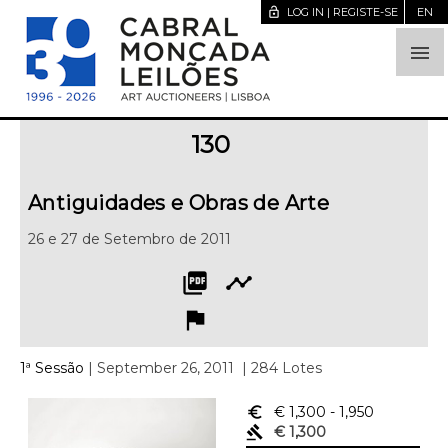
lock_open
LOG IN | REGISTE-SE
EN

130
Antiguidades e Obras de Arte
26 e 27 de Setembro de 2011
picture_as_pdf
timeline
flag
1ª Sessão
| September 26, 2011
| 284 Lotes
euro_symbol
€ 1,300
- 1,950
gavel
€ 1,300