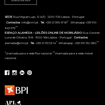
SUBSCREVER
SEDE
Rua Miguel Lupi, 12 A/D . 1200-725 Lisboa - Portugal
*
.
Contactos
: info@cml.pt .
Tel.
+351 21 395 47 81
. Whatsapp +351 910
**
343 979
ESPAÇO ALAMEDA - LEILÕES ONLINE DE MOBILIÁRIO
Rua Coronel
Luna de Oliveira, 15 B . 1900-166 Lisboa - Portugal .
Contactos
:
*
**
alameda@cml.pt .
Tel.
+351 21 131 93 14
. Whatsapp. +351 919 132 080
*
**
chamada para a rede fixa nacional
chamada para a rede móvel
nacional