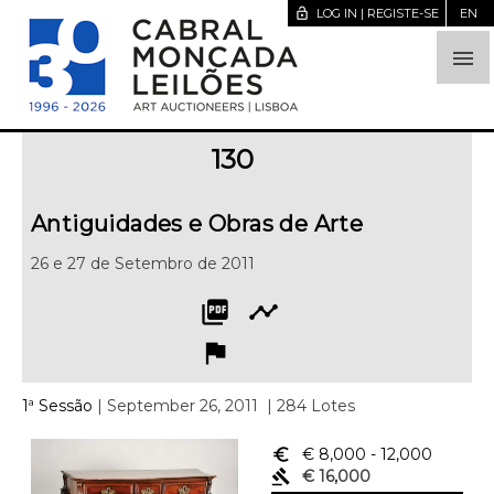
lock_open
LOG IN | REGISTE-SE
EN

130
Antiguidades e Obras de Arte
26 e 27 de Setembro de 2011
picture_as_pdf
timeline
flag
1ª Sessão
| September 26, 2011
| 284 Lotes
euro_symbol
€ 8,000
- 12,000
gavel
€ 16,000