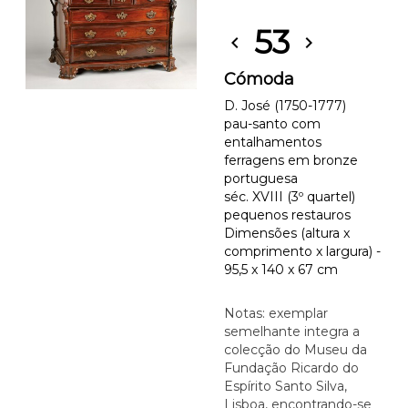
53
chevron_left
chevron_right
Cómoda
D. José (1750-1777)
pau-santo com
entalhamentos
ferragens em bronze
portuguesa
séc. XVIII (3º quartel)
pequenos restauros
Dimensões (altura x
comprimento x largura) -
95,5 x 140 x 67 cm
Notas: exemplar
semelhante integra a
colecção do Museu da
Fundação Ricardo do
Espírito Santo Silva,
Lisboa, encontrando-se