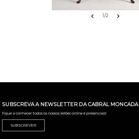
chevron_left
chevron_right
1/2
SUBSCREVA A NEWSLETTER DA CABRAL MONCADA 
Fique a conhecer todos os nossos leilões online e presenciais!
SUBSCREVER