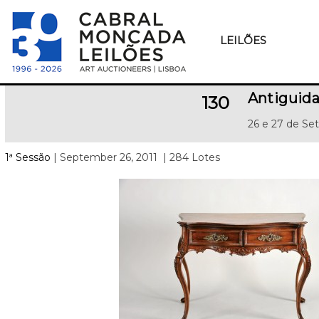
LEILÕES
Antiguida
130
26 e 27 de Se
1ª Sessão
| September 26, 2011
| 284 Lotes