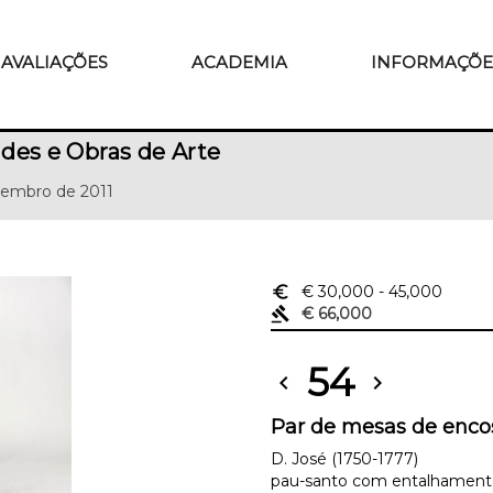
AVALIAÇÕES
ACADEMIA
INFORMAÇÕE
des e Obras de Arte
tembro de 2011
euro_symbol
€ 30,000
- 45,000
gavel
€ 66,000
54
chevron_left
chevron_right
Par de mesas de enco
D. José (1750-1777)
pau-santo com entalhament