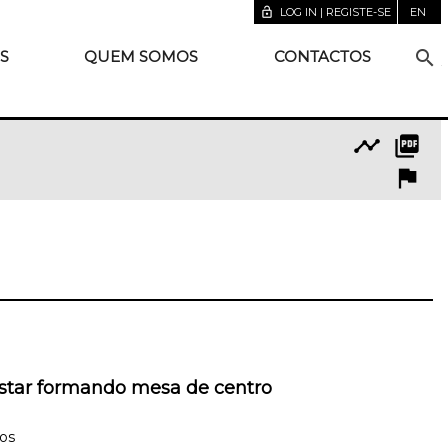
lock_open
LOG IN | REGISTE-SE
EN
search
S
QUEM SOMOS
CONTACTOS
timeline
picture_as_pdf
flag
star formando mesa de centro
os