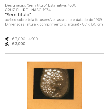
Designação: "Sem título" Estimativa: 4500
CRUZ FILIPE - NASC. 1934
"Sem título"
acrílico sobre tela fotosensível, assinado e datado de 1969
Dimensões (altura x comprimento x largura) - 87 x 130 cm
euro_symbol
€ 3,000
- 4,500
gavel
€ 3,000