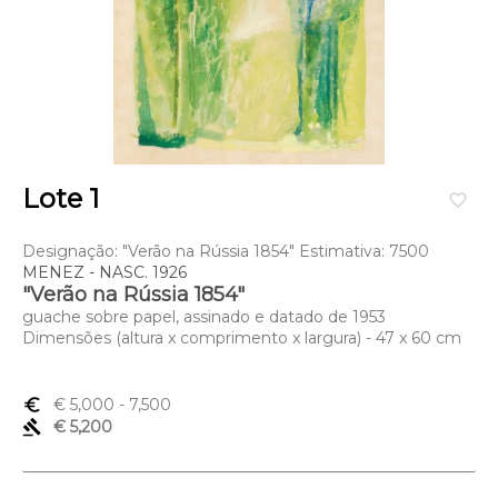
Lote 1
favorite_border
Designação: "Verão na Rússia 1854" Estimativa: 7500
MENEZ - NASC. 1926
"Verão na Rússia 1854"
guache sobre papel, assinado e datado de 1953
Dimensões (altura x comprimento x largura) - 47 x 60 cm
euro_symbol
€ 5,000
- 7,500
gavel
€ 5,200