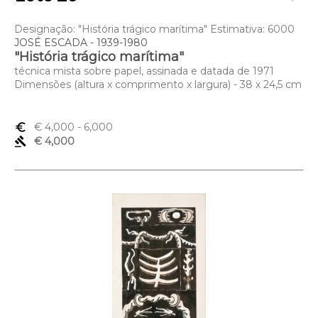
Designação: "História trágico marítima" Estimativa: 6000
JOSÉ ESCADA - 1939-1980
"História trágico marítima"
técnica mista sobre papel, assinada e datada de 1971
Dimensões (altura x comprimento x largura) - 38 x 24,5 cm
euro_symbol
€ 4,000
- 6,000
gavel
€ 4,000