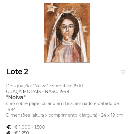
Lote 2
favorite_border
Designação: "Noiva" Estimativa: 1500
GRAÇA MORAIS - NASC. 1948
"Noiva"
óleo sobre papel colado em tela, assinado e datado de
1994
Dimensões (altura x comprimento x largura) - 24 x 19 cm
euro_symbol
€ 1,000
- 1,500
gavel
€ 1,250