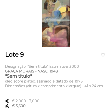
Lote 9
favorite_border
Designação: "Sem título" Estimativa: 3000
GRAÇA MORAIS - NASC. 1948
"Sem título"
óleo sobre platex, assinado e datado de 1976
Dimensões (altura x comprimento x largura) - 41 x 24 cm
euro_symbol
€ 2,000
- 3,000
gavel
€ 3,600