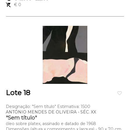
remove_shopping_cart
€ 0
Lote 18
favorite_border
Designação: "Sem título" Estimativa: 1500
ANTÓNIO MENDES DE OLIVEIRA - SÉC. XX
"Sem título"
óleo sobre platex, assinado e datado de 1968
Dimensões (altura x comprimento x largura) - 90 x 70 cm