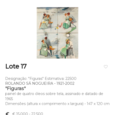
Lote 17
favorite_border
Designação: "Figuras" Estimativa: 22500
ROLANDO SÁ NOGUEIRA - 1921-2002
"Figuras"
painel de quatro óleos sobre tela, assinado e datado de
1965
Dimensões (altura x comprimento x largura) - 147 x 120 cm
euro_symbol
€ 15,000
- 22,500