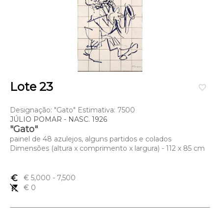
Lote 23
favorite_border
Designação: "Gato" Estimativa: 7500
JÚLIO POMAR - NASC. 1926
"Gato"
painel de 48 azulejos, alguns partidos e colados
Dimensões (altura x comprimento x largura) - 112 x 85 cm
euro_symbol
€ 5,000
- 7,500
remove_shopping_cart
€ 0