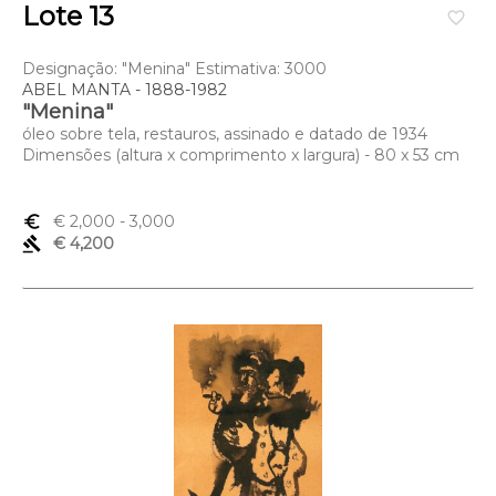
Lote 13
favorite_border
Designação: "Menina" Estimativa: 3000
ABEL MANTA - 1888-1982
"Menina"
óleo sobre tela, restauros, assinado e datado de 1934
Dimensões (altura x comprimento x largura) - 80 x 53 cm
euro_symbol
€ 2,000
- 3,000
gavel
€ 4,200