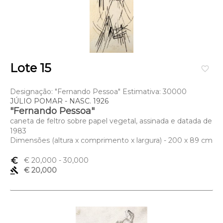
Lote 15
favorite_border
Designação: "Fernando Pessoa" Estimativa: 30000
JÚLIO POMAR - NASC. 1926
"Fernando Pessoa"
caneta de feltro sobre papel vegetal, assinada e datada de
1983
Dimensões (altura x comprimento x largura) - 200 x 89 cm
euro_symbol
€ 20,000
- 30,000
gavel
€ 20,000