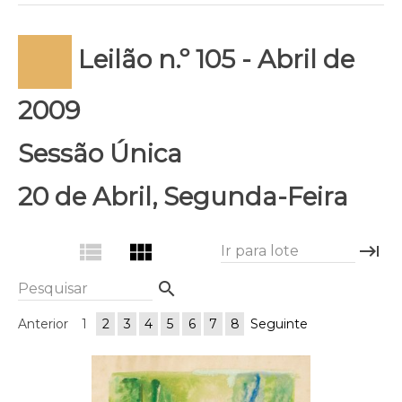
Leilão n.º 105 - Abril de
2009
Sessão Única
20 de Abril, Segunda-Feira
view_list
view_module
keyboard_tab
Ir para lote
search
Pesquisar
Anterior
1
2
3
4
5
6
7
8
Seguinte