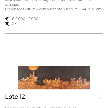
assinado
Dimensões (altura x comprimento x largura) - 146 x 90 cm
euro_symbol
€ 4,000
- 6,000
remove_shopping_cart
€ 0
Lote 12
favorite_border