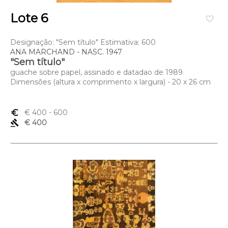
Lote 6
favorite_border
Designação: "Sem título" Estimativa: 600
ANA MARCHAND - NASC. 1947
"Sem título"
guache sobre papel, assinado e datadao de 1989
Dimensões (altura x comprimento x largura) - 20 x 26 cm
euro_symbol
€ 400
- 600
gavel
€ 400