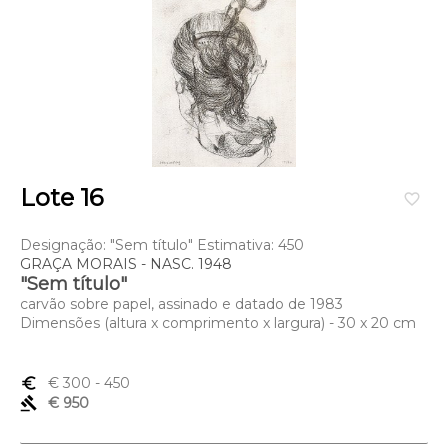
Lote 16
favorite_border
Designação: "Sem título" Estimativa: 450
GRAÇA MORAIS - NASC. 1948
"Sem título"
carvão sobre papel, assinado e datado de 1983
Dimensões (altura x comprimento x largura) - 30 x 20 cm
euro_symbol
€ 300
- 450
gavel
€ 950