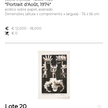
"Portrait d'Août, 1974"
acrílico sobre papel, assinado
Dimensões (altura x comprimento x largura) - 76 x 56 cm
euro_symbol
€ 12,000
- 18,000
remove_shopping_cart
€ 0
Lote 20
favorite_border