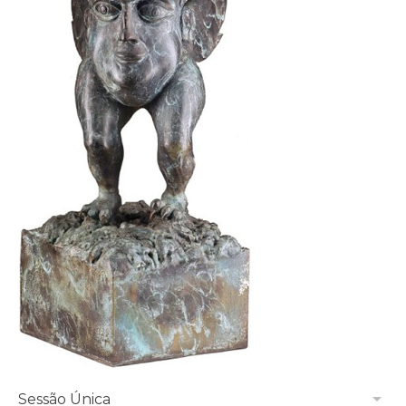
arrow_drop_down
Sessão Única