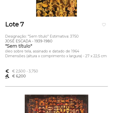
Lote 7
favorite_border
Designação: "Sem título" Estimativa: 3750
JOSÉ ESCADA - 1939-1980
"Sem título"
óleo sobre tela, assinado e datado de 1964
Dimensões (altura x comprimento x largura) - 27 x 22,5 cm
euro_symbol
€ 2,500
- 3,750
gavel
€ 6,200