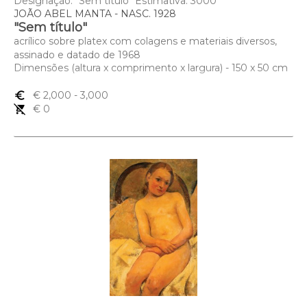
Designação: "Sem título" Estimativa: 3000
JOÃO ABEL MANTA - NASC. 1928
"Sem título"
acrílico sobre platex com colagens e materiais diversos,
assinado e datado de 1968
Dimensões (altura x comprimento x largura) - 150 x 50 cm
euro_symbol
€ 2,000
- 3,000
remove_shopping_cart
€ 0