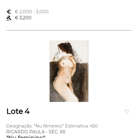
euro_symbol
€ 2,000
- 3,000
gavel
€ 3,200
Lote 4
favorite_border
Designação: "Nu feminino" Estimativa: 450
RICARDO PAULA - SÉC. XX