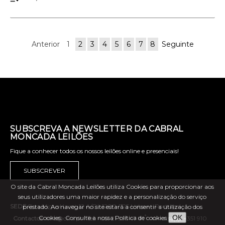
Anterior
1
2
3
4
5
6
7
8
Seguinte
SUBSCREVA A NEWSLETTER DA CABRAL
MONCADA LEILÕES
Fique a conhecer todos os nossos leilões online e presenciais!
SUBSCREVER
O site da Cabral Moncada Leilões utiliza Cookies para proporcionar aos
seus utilizadores uma maior rapidez e a personalização do serviço
SEDE
Rua Miguel Lupi, 12 A/D . 1200-725 Lisboa - Portugal
prestado. Ao navegar no site estará a consentir a utilização dos
*
OK
Cookies.
Consulte a nossa Política de cookies
.
Contactos
: info@cml.pt .
Tel.
+351 21 395 47 81
. Whatsapp +351 910