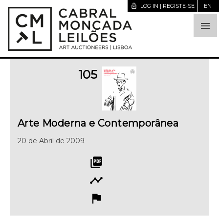
lock_open
LOG IN | REGISTE-SE
EN

105
Arte Moderna e Contemporânea
20 de Abril de 2009
picture_as_pdf
timeline
flag