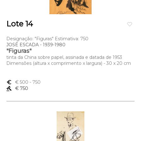
Lote 14
favorite_border
Designação: "Figuras" Estimativa: 750
JOSÉ ESCADA - 1939-1980
"Figuras"
tinta da China sobre papel, assinada e datada de 1953
Dimensões (altura x comprimento x largura) - 30 x 20 cm
euro_symbol
€ 500
- 750
gavel
€ 750