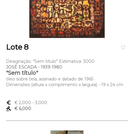
Lote 8
favorite_border
Designação: "Sem título" Estimativa: 3000
JOSÉ ESCADA - 1939-1980
"Sem título"
óleo sobre tela, assinado e datado de 1965
Dimensões (altura x comprimento x largura) - 19 x 24 cm
euro_symbol
€ 2,000
- 3,000
gavel
€ 6,000