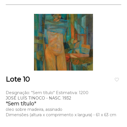
Lote 10
favorite_border
Designação: "Sem título" Estimativa: 1200
JOSÉ LUÍS TINOCO - NASC. 1932
"Sem título"
óleo sobre madeira, assinado
Dimensões (altura x comprimento x largura) - 61 x 63 cm