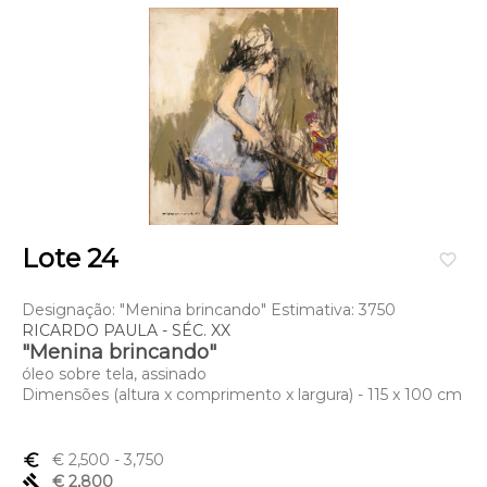
Lote 24
favorite_border
Designação: "Menina brincando" Estimativa: 3750
RICARDO PAULA - SÉC. XX
"Menina brincando"
óleo sobre tela, assinado
Dimensões (altura x comprimento x largura) - 115 x 100 cm
euro_symbol
€ 2,500
- 3,750
gavel
€ 2,800