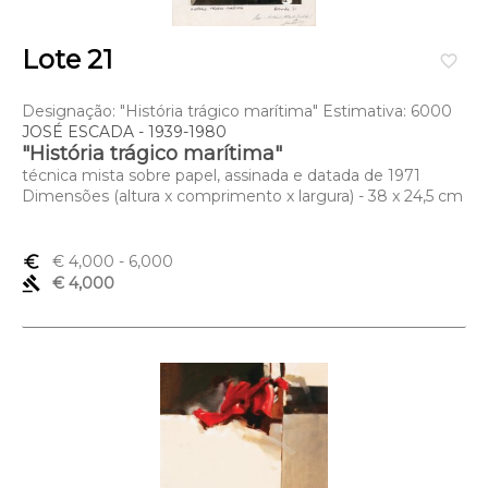
Lote 21
favorite_border
Designação: "História trágico marítima" Estimativa: 6000
JOSÉ ESCADA - 1939-1980
"História trágico marítima"
técnica mista sobre papel, assinada e datada de 1971
Dimensões (altura x comprimento x largura) - 38 x 24,5 cm
euro_symbol
€ 4,000
- 6,000
gavel
€ 4,000