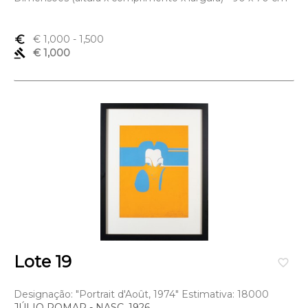
euro_symbol
€ 1,000
- 1,500
gavel
€ 1,000
Lote 19
favorite_border
Designação: "Portrait d'Août, 1974" Estimativa: 18000
JÚLIO POMAR - NASC. 1926