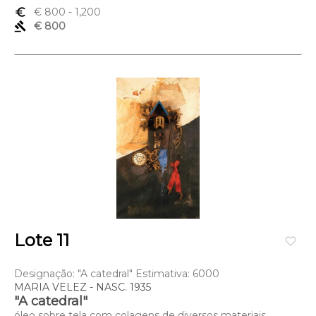
euro_symbol
€ 800
- 1,200
gavel
€ 800
Lote 11
favorite_border
Designação: "A catedral" Estimativa: 6000
MARIA VELEZ - NASC. 1935
"A catedral"
óleo sobre tela com colagens de diversos materiais,