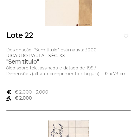
Lote 22
favorite_border
Designação: "Sem título" Estimativa: 3000
RICARDO PAULA - SÉC. XX
"Sem título"
óleo sobre tela, assinado e datado de 1997
Dimensões (altura x comprimento x largura) - 92 x 73 cm
euro_symbol
€ 2,000
- 3,000
gavel
€ 2,000