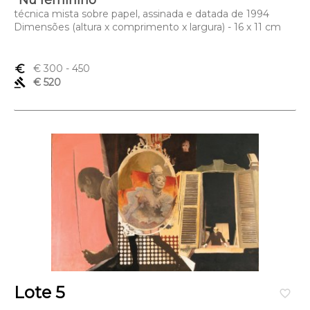
"Nu feminino"
técnica mista sobre papel, assinada e datada de 1994
Dimensões (altura x comprimento x largura) - 16 x 11 cm
euro_symbol
€ 300
- 450
gavel
€ 520
Lote 5
favorite_border