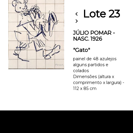
Lote 23
chevron_left
chevron_right
JÚLIO POMAR -
NASC. 1926
"Gato"
painel de 48 azulejos
alguns partidos e
colados
Dimensões (altura x
comprimento x largura) -
112 x 85 cm