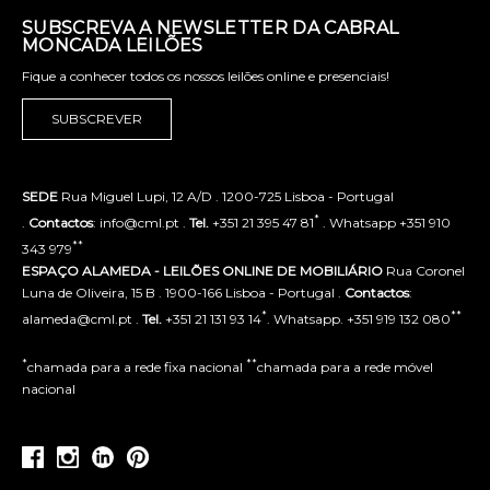
SUBSCREVA A NEWSLETTER DA CABRAL
MONCADA LEILÕES
Fique a conhecer todos os nossos leilões online e presenciais!
SUBSCREVER
SEDE
Rua Miguel Lupi, 12 A/D . 1200-725 Lisboa - Portugal
*
.
Contactos
: info@cml.pt .
Tel.
+351 21 395 47 81
. Whatsapp +351 910
**
343 979
ESPAÇO ALAMEDA - LEILÕES ONLINE DE MOBILIÁRIO
Rua Coronel
Luna de Oliveira, 15 B . 1900-166 Lisboa - Portugal .
Contactos
:
*
**
alameda@cml.pt .
Tel.
+351 21 131 93 14
. Whatsapp. +351 919 132 080
*
**
chamada para a rede fixa nacional
chamada para a rede móvel
nacional