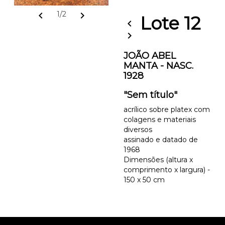
chevron_left
chevron_right
1/2
Lote 12
chevron_left
chevron_right
JOÃO ABEL
MANTA - NASC.
1928
"Sem título"
acrílico sobre platex com
colagens e materiais
diversos
assinado e datado de
1968
Dimensões (altura x
comprimento x largura) -
150 x 50 cm