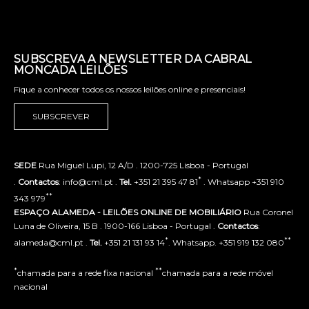
SUBSCREVA A NEWSLETTER DA CABRAL
MONCADA LEILÕES
Fique a conhecer todos os nossos leilões online e presenciais!
SUBSCREVER
SEDE
Rua Miguel Lupi, 12 A/D . 1200-725 Lisboa - Portugal
*
.
Contactos
: info@cml.pt .
Tel.
+351 21 395 47 81
. Whatsapp +351 910
**
343 979
ESPAÇO ALAMEDA - LEILÕES ONLINE DE MOBILIÁRIO
Rua Coronel
Luna de Oliveira, 15 B . 1900-166 Lisboa - Portugal .
Contactos
:
*
**
alameda@cml.pt .
Tel.
+351 21 131 93 14
. Whatsapp. +351 919 132 080
*
**
chamada para a rede fixa nacional
chamada para a rede móvel
nacional