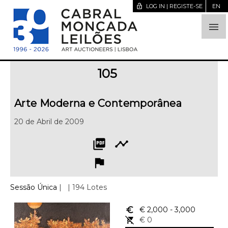
lock_open
LOG IN | REGISTE-SE
EN

105
Arte Moderna e Contemporânea
20 de Abril de 2009
picture_as_pdf
timeline
flag
Sessão Única
|
| 194 Lotes
euro_symbol
€ 2,000
- 3,000
remove_shopping_cart
€ 0