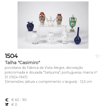
1504
favorite_border
Talha "Casimiro"
porcelana da Fábrica da Vista Alegre, decoração
policromada e dourada "Satsuma", portuguesa, marca nº
31 (1924-1947)
Dimensões (altura x comprimento x largura) - 12,5 cm
euro_symbol
€ 60
- 90
remove_shopping_cart
€ 0