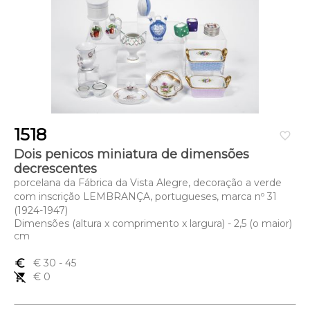
1518
favorite_border
Dois penicos miniatura de dimensões
decrescentes
porcelana da Fábrica da Vista Alegre, decoração a verde
com inscrição LEMBRANÇA, portugueses, marca nº 31
(1924-1947)
Dimensões (altura x comprimento x largura) - 2,5 (o maior)
cm
euro_symbol
€ 30
- 45
remove_shopping_cart
€ 0