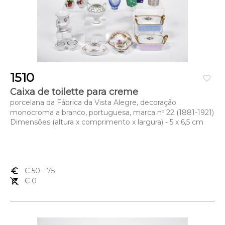
1510
favorite_border
Caixa de toilette para creme
porcelana da Fábrica da Vista Alegre, decoração
monocroma a branco, portuguesa, marca nº 22 (1881-1921)
Dimensões (altura x comprimento x largura) - 5 x 6,5 cm
euro_symbol
€ 50
- 75
remove_shopping_cart
€ 0