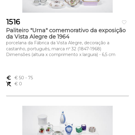
1516
favorite_border
Paliteiro "Urna" comemorativo da exposição
da Vista Alegre de 1964
porcelana da Fábrica da Vista Alegre, decoração a
castanho, português, marca nº 32 (1847-1968)
Dimensões (altura x comprimento x largura) - 6,5 cm
euro_symbol
€ 50
- 75
remove_shopping_cart
€ 0