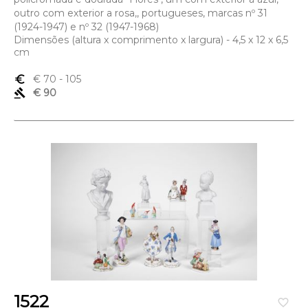
outro com exterior a rosa,, portugueses, marcas nº 31
(1924-1947) e nº 32 (1947-1968)
Dimensões (altura x comprimento x largura) - 4,5 x 12 x 6,5
cm
euro_symbol
€ 70
- 105
gavel
€ 90
1522
favorite_border