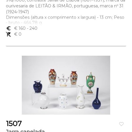
916/1000, contraste Javali de Lisboa (1887-1937), marca da
ourivesaria de LEITÃO & IRMÃO, portuguesa, marca nº 31
(1924-1947)
Dimensões (altura x comprimento x largura) - 13 cm; Peso
- bruto - 464,78 g.
euro_symbol
€ 160
- 240
remove_shopping_cart
€ 0
1507
favorite_border