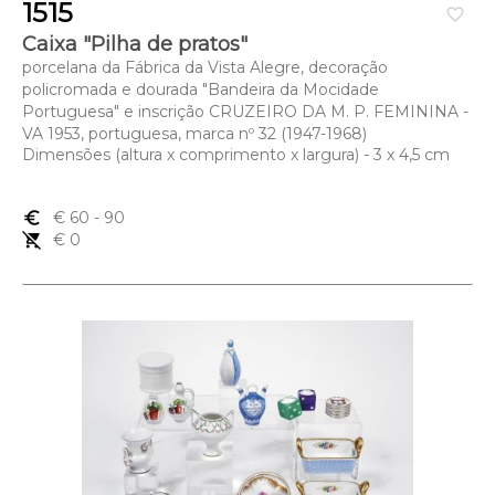
1515
favorite_border
Caixa "Pilha de pratos"
porcelana da Fábrica da Vista Alegre, decoração
policromada e dourada "Bandeira da Mocidade
Portuguesa" e inscrição CRUZEIRO DA M. P. FEMININA -
VA 1953, portuguesa, marca nº 32 (1947-1968)
Dimensões (altura x comprimento x largura) - 3 x 4,5 cm
euro_symbol
€ 60
- 90
remove_shopping_cart
€ 0