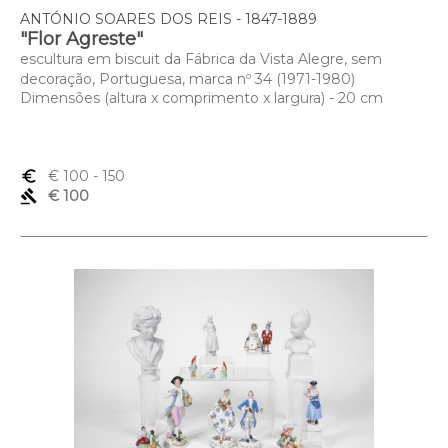
ANTÓNIO SOARES DOS REIS - 1847-1889
"Flor Agreste"
escultura em biscuit da Fábrica da Vista Alegre, sem
decoração, Portuguesa, marca nº 34 (1971-1980)
Dimensões (altura x comprimento x largura) - 20 cm
euro_symbol
€ 100
- 150
gavel
€ 100