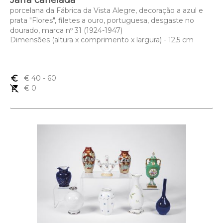
Jarra canelada
porcelana da Fábrica da Vista Alegre, decoração a azul e
prata "Flores", filetes a ouro, portuguesa, desgaste no
dourado, marca nº 31 (1924-1947)
Dimensões (altura x comprimento x largura) - 12,5 cm
euro_symbol
€ 40
- 60
remove_shopping_cart
€ 0