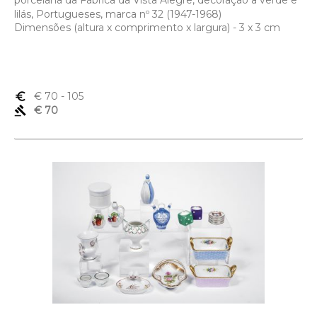
porcelana da Fábrica da Vista Alegre, decoração a verde e
lilás, Portugueses, marca nº 32 (1947-1968)
Dimensões (altura x comprimento x largura) - 3 x 3 cm
euro_symbol
€ 70
- 105
gavel
€ 70