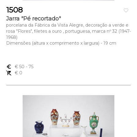
1508
favorite_border
Jarra "Pé recortado"
porcelana da Fábrica da Vista Alegre, decoração a verde e
rosa "Flores", filetes a ouro , portuguesa, marca nº 32 (1947-
1968)
Dimensões (altura x comprimento x largura) - 19 cm
euro_symbol
€ 50
- 75
remove_shopping_cart
€ 0