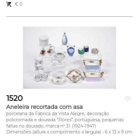
remove_shopping_cart
€ 0
1520
favorite_border
Aneleira recortada com asa
porcelana da Fábrica da Vista Alegre, decoração
policromada e dourada "Flores", portuguesa, pequenas
faltas no dourado, marca nº 31 (1924-1947)
Dimensões (altura x comprimento x largura) - 6 x 13 x 9 cm