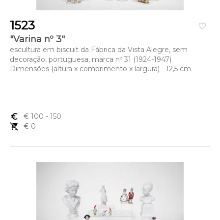
1523
favorite_border
"Varina nº 3"
escultura em biscuit da Fábrica da Vista Alegre, sem
decoração, portuguesa, marca nº 31 (1924-1947)
Dimensões (altura x comprimento x largura) - 12,5 cm
euro_symbol
€ 100
- 150
remove_shopping_cart
€ 0