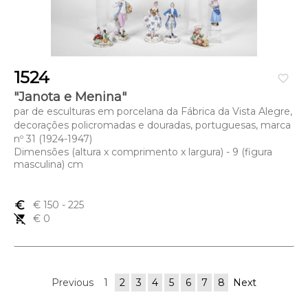
1524
favorite_border
"Janota e Menina"
par de esculturas em porcelana da Fábrica da Vista Alegre,
decorações policromadas e douradas, portuguesas, marca
nº 31 (1924-1947)
Dimensões (altura x comprimento x largura) - 9 (figura
masculina) cm
euro_symbol
€ 150
- 225
remove_shopping_cart
€ 0
Previous
1
2
3
4
5
6
7
8
Next