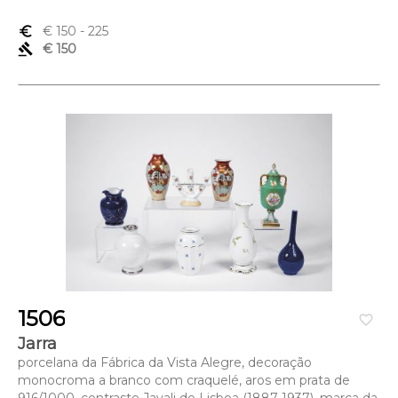
euro_symbol
€ 150
- 225
gavel
€ 150
1506
favorite_border
Jarra
porcelana da Fábrica da Vista Alegre, decoração
monocroma a branco com craquelé, aros em prata de