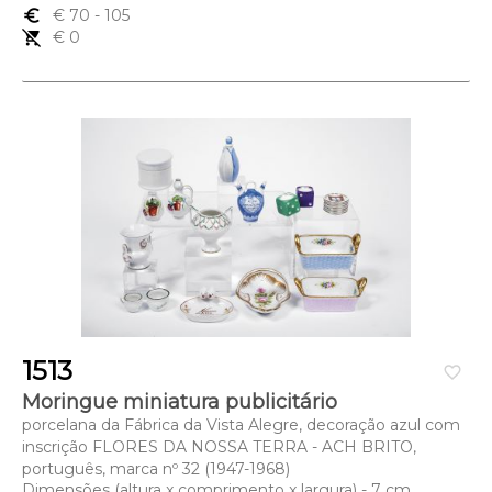
euro_symbol
€ 70
- 105
remove_shopping_cart
€ 0
1513
favorite_border
Moringue miniatura publicitário
porcelana da Fábrica da Vista Alegre, decoração azul com
inscrição FLORES DA NOSSA TERRA - ACH BRITO,
português, marca nº 32 (1947-1968)
Dimensões (altura x comprimento x largura) - 7 cm