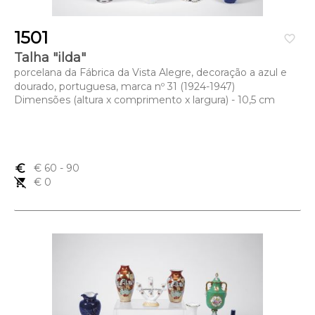
1501
favorite_border
Talha "ilda"
porcelana da Fábrica da Vista Alegre, decoração a azul e
dourado, portuguesa, marca nº 31 (1924-1947)
Dimensões (altura x comprimento x largura) - 10,5 cm
euro_symbol
€ 60
- 90
remove_shopping_cart
€ 0