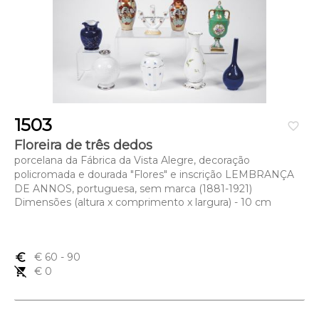
1503
favorite_border
Floreira de três dedos
porcelana da Fábrica da Vista Alegre, decoração
policromada e dourada "Flores" e inscrição LEMBRANÇA
DE ANNOS, portuguesa, sem marca (1881-1921)
Dimensões (altura x comprimento x largura) - 10 cm
euro_symbol
€ 60
- 90
remove_shopping_cart
€ 0