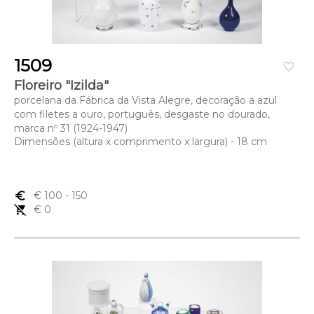
1509
favorite_border
Floreiro "Izilda"
porcelana da Fábrica da Vista Alegre, decoração a azul
com filetes a ouro, português, desgaste no dourado,
marca nº 31 (1924-1947)
Dimensões (altura x comprimento x largura) - 18 cm
euro_symbol
€ 100
- 150
remove_shopping_cart
€ 0