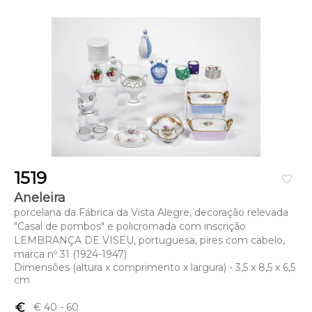
1519
favorite_border
Aneleira
porcelana da Fábrica da Vista Alegre, decoração relevada
"Casal de pombos" e policromada com inscrição
LEMBRANÇA DE VISEU, portuguesa, pires com cabelo,
marca nº 31 (1924-1947)
Dimensões (altura x comprimento x largura) - 3,5 x 8,5 x 6,5
cm
euro_symbol
€ 40
- 60