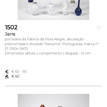
1502
favorite_border
Jarra
porcelana da Fábrica da Vista Alegre, decoração
policromada e dourada "Satsuma", Portuguesa, marca nº
31 (1924-1947)
Dimensões (altura x comprimento x largura) - 14 cm
euro_symbol
€ 60
- 90
gavel
€ 60