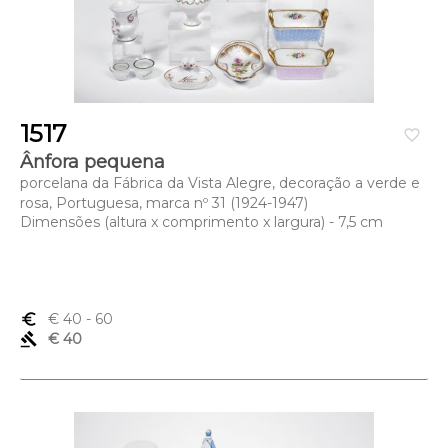
1517
favorite_border
Ânfora pequena
porcelana da Fábrica da Vista Alegre, decoração a verde e
rosa, Portuguesa, marca nº 31 (1924-1947)
Dimensões (altura x comprimento x largura) - 7,5 cm
euro_symbol
€ 40
- 60
gavel
€ 40