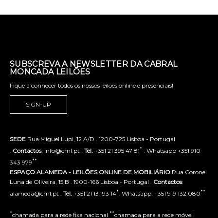
SUBSCREVA A NEWSLETTER DA CABRAL
MONCADA LEILÕES
Fique a conhecer todos os nossos leilões online e presenciais!
SIGN-UP
SEDE
Rua Miguel Lupi, 12 A/D . 1200-725 Lisboa - Portugal
*
.
Contactos
: info@cml.pt .
Tel.
+351 21 395 47 81
. Whatsapp +351 910
**
343 979
ESPAÇO ALAMEDA - LEILÕES ONLINE DE MOBILIÁRIO
Rua Coronel
Luna de Oliveira, 15 B . 1900-166 Lisboa - Portugal .
Contactos
:
*
**
alameda@cml.pt .
Tel.
+351 21 131 93 14
. Whatsapp. +351 919 132 080
*
**
chamada para a rede fixa nacional
chamada para a rede móvel