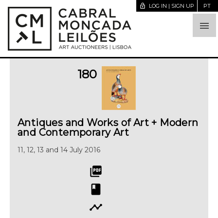
lock_open
LOG IN | SIGN UP
PT

180
Antiques and Works of Art + Modern
and Contemporary Art
11, 12, 13 and 14 July 2016
picture_as_pdf
book
timeline