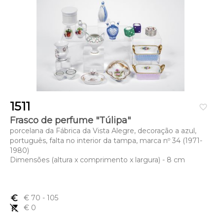
1511
favorite_border
Frasco de perfume "Túlipa"
porcelana da Fábrica da Vista Alegre, decoração a azul,
português, falta no interior da tampa, marca nº 34 (1971-
1980)
Dimensões (altura x comprimento x largura) - 8 cm
euro_symbol
€ 70
- 105
remove_shopping_cart
€ 0