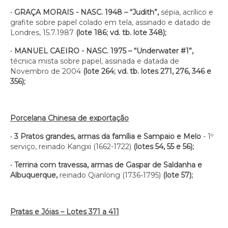
•
GRAÇA MORAIS - NASC. 1948 – “Judith”,
sépia, acrílico e
grafite sobre papel colado em tela, assinado e datado de
Londres, 15.7.1987
(lote 186; vd. tb. lote 348);
•
MANUEL CAEIRO - NASC. 1975 – “Underwater #1”,
técnica mista sobre papel, assinada e datada de
Novembro de 2004
(lote 264; vd. tb. lotes 271, 276, 346 e
356);
Porcelana Chinesa de exportação
•
3 Pratos grandes, armas da família e Sampaio e Melo
- 1º
serviço, reinado Kangxi (1662-1722)
(lotes 54, 55 e 56);
•
Terrina com travessa, armas de Gaspar de Saldanha e
Albuquerque,
reinado Qianlong (1736-1795)
(lote 57);
Pratas e Jóias – Lotes 371 a 411