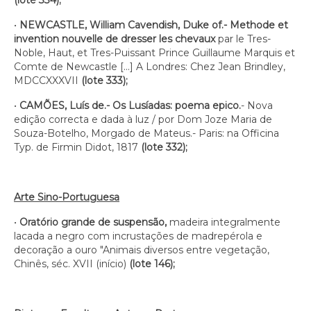
(lote 334);
•
NEWCASTLE, William Cavendish, Duke of.- Methode et
invention nouvelle de dresser les chevaux
par le Tres-
Noble, Haut, et Tres-Puissant Prince Guillaume Marquis et
Comte de Newcastle [...] A Londres: Chez Jean Brindley,
MDCCXXXVII
(lote 333);
•
CAMÕES, Luís de.- Os Lusíadas: poema epico.
- Nova
edição correcta e dada à luz / por Dom Joze Maria de
Souza-Botelho, Morgado de Mateus.- Paris: na Officina
Typ. de Firmin Didot, 1817
(lote 332);
Arte Sino-Portuguesa
•
Oratório grande de suspensão,
madeira integralmente
lacada a negro com incrustações de madrepérola e
decoração a ouro "Animais diversos entre vegetação,
Chinês, séc. XVII (início)
(lote 146);