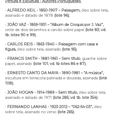
Pintura e Escultura - Autores Portugueses
•
ALFREDO KEIL - 1850-1907 – Paisagem,
óleo sobre tela,
assinado e datado de 1878
(lote 96);
•
JOÃO VAZ - 1859-1931 – “Album de Croquis por J. Vaz”,
vinte de dois desenhos a carvão sobre papel
(lote 83; vd.
tb. lotes 90 e 99);
•
CARLOS REIS - 1863-1940 – Paisagem com casa e
figura,
óleo sobre tela, assinado
(lote 95);
•
FRANCIS SMITH - 1881-1961 – Sem título
, guache sobre
papel, assinado
(lote 101; vd. tb lotes 86 e 87);
•
ERNESTO CANTO DA MAYA - 1890-1981 – “A música”,
escultura em terracota patinada e dourada, assinada
(lote
108);
•
JOÃO HOGAN - 1914-1989 – Sem título,
óleo sobre tela,
assinado e datado de 1971
(lote 285; vd. tb. lote 354);
•
FERNANDO LANHAS - 1923-2012 – “062-54-03”,
óleo
sobre tela, assinado no verso
(lote 265);