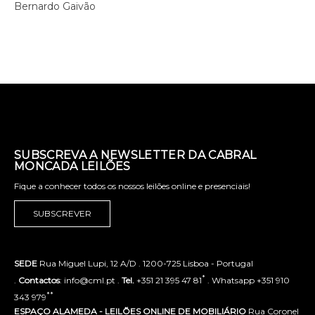
Bernardo Gaivão
SUBSCREVA A NEWSLETTER DA CABRAL
MONCADA LEILÕES
Fique a conhecer todos os nossos leilões online e presenciais!
SUBSCREVER
SEDE
Rua Miguel Lupi, 12 A/D . 1200-725 Lisboa - Portugal
*
.
Contactos
: info@cml.pt .
Tel.
+351 21 395 47 81
. Whatsapp +351 910
**
343 979
ESPAÇO ALAMEDA - LEILÕES ONLINE DE MOBILIÁRIO
Rua Coronel