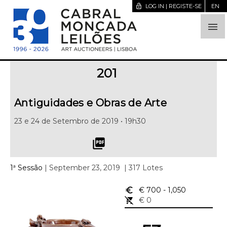
lock_open
LOG IN | REGISTE-SE
EN

201
Antiguidades e Obras de Arte
23 e 24 de Setembro de 2019 • 19h30
picture_as_pdf
1ª Sessão
| September 23, 2019
| 317 Lotes
euro_symbol
€ 700
- 1,050
remove_shopping_cart
€ 0