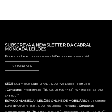
SUBSCREVA A NEWSLETTER DA CABRAL
MONCADA LEILÕES
Fique a conhecer todos os nossos leilões online e presenciais!
SUBSCREVER
SEDE
Rua Miguel Lupi, 12 A/D . 1200-725 Lisboa - Portugal
*
.
Contactos
: info@cml.pt .
Tel.
+351 21 395 47 81
. Whatsapp +351 910
**
343 979
ESPAÇO ALAMEDA - LEILÕES ONLINE DE MOBILIÁRIO
Rua Coronel
Luna de Oliveira, 15 B . 1900-166 Lisboa - Portugal .
Contactos
:
*
**
alameda@cml.pt .
Tel.
+351 21 131 93 14
. Whatsapp. +351 919 132 080