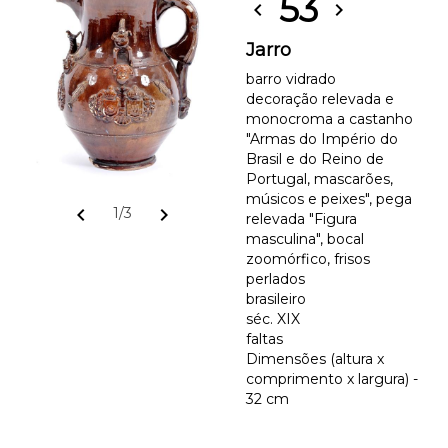
53
chevron_left
chevron_right
Jarro
barro vidrado
decoração relevada e
monocroma a castanho
"Armas do Império do
Brasil e do Reino de
Portugal, mascarões,
músicos e peixes", pega
chevron_left
chevron_right
1/3
relevada "Figura
masculina", bocal
zoomórfico, frisos
perlados
brasileiro
séc. XIX
faltas
Dimensões (altura x
comprimento x largura) -
32 cm